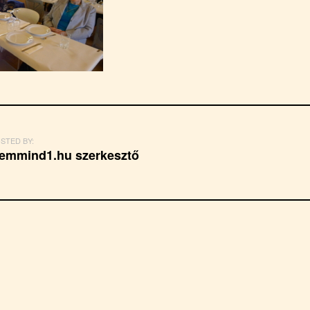
STED BY:
emmind1.hu szerkesztő