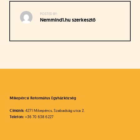
á
t
u
POSTED BY:
Nemmind1.hu szerkesztő
s
o
k
e
-
Bejegyzés
L
a
navigáció
p
j
a
Mikepércsi Református Egyházközség
Címünk:
4271 Mikepércs, Szabadság utca 2.
Telefon:
+36 70 638 6227