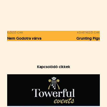
á
t
u
Bejegyzés
s
o
navigáció
k
e
ELŐZŐ CIKK
KÖVETKEZŐ CIKK
-
Nem Godotra várva
Grunting Pigs
L
a
p
j
a
Kapcsolódó cikkek