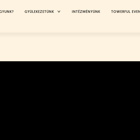
TOGGLE
AGYUNK?
GYÜLEKEZETÜNK
INTÉZMÉNYÜNK
TOWERFUL EVE
CHILD
MENU