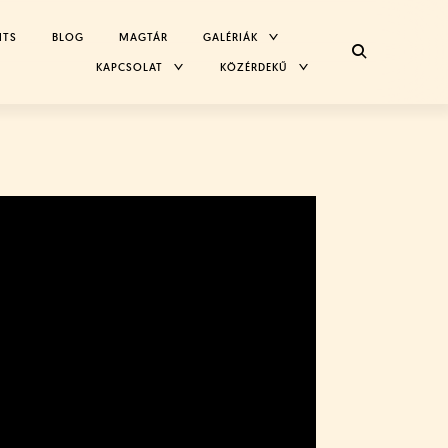
TOGGLE
NTS
BLOG
MAGTÁR
GALÉRIÁK
CHILD
MENU
TOGGLE
TOGGLE
KAPCSOLAT
KÖZÉRDEKŰ
CHILD
CHILD
MENU
MENU