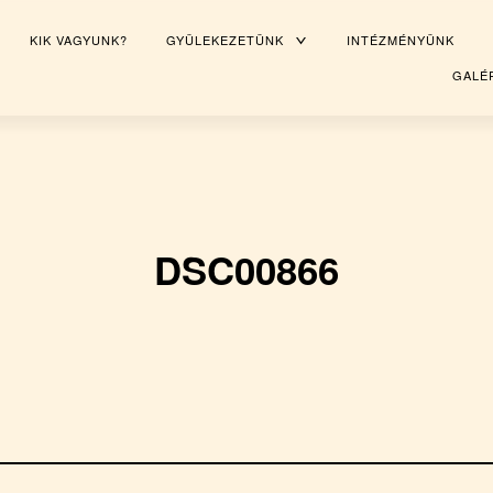
KIK VAGYUNK?
GYÜLEKEZETÜNK
TOGGLE
INTÉZMÉNYÜNK
CHILD
MENU
GALÉ
DSC00866