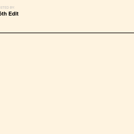
STED BY:
óth Edit