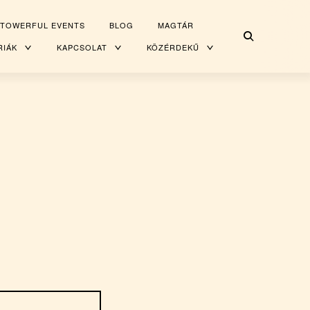
TOWERFUL EVENTS
BLOG
MAGTÁR
RIÁK
TOGGLE
KAPCSOLAT
TOGGLE
KÖZÉRDEKŰ
TOGGLE
CHILD
CHILD
CHILD
MENU
MENU
MENU