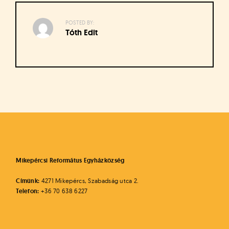
á
t
u
POSTED BY:
Tóth Edit
s
o
k
e
-
Bejegyzés
L
a
navigáció
p
j
a
Mikepércsi Református Egyházközség
Címünk:
4271 Mikepércs, Szabadság utca 2.
Telefon:
+36 70 638 6227