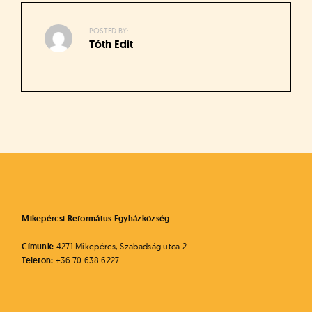
á
t
u
POSTED BY:
Tóth Edit
s
o
k
e
-
Bejegyzés
L
a
navigáció
p
j
a
Mikepércsi Református Egyházközség
Címünk:
4271 Mikepércs, Szabadság utca 2.
Telefon:
+36 70 638 6227