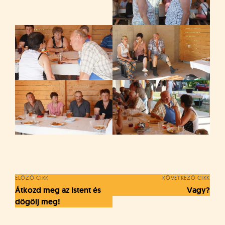
Bejegyzés
navigáció
ELŐZŐ CIKK
KÖVETKEZŐ CIKK
Átkozd meg az Istent és
Vagy?
dögölj meg!