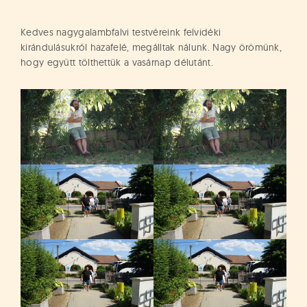
á
t
u
Kedves nagygalambfalvi testvéreink felvidéki
s
kirándulásukról hazafelé, megálltak nálunk. Nagy örömünk,
o
hogy együtt tölthettük a vasárnap délutánt.
k
e
-
L
a
p
j
a