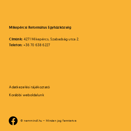
Mikepércsi Református Egyházközség
Címünk:
4271 Mikepércs, Szabadság utca 2.
Telefon:
+36 70 638 6227
Adatkezelési tájékoztató
Korábbi weboldalunk
© nemmind1.hu – Minden jog fenntartva