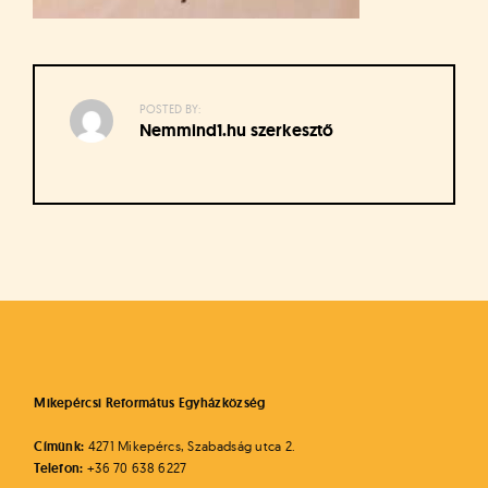
á
t
u
s
o
POSTED BY:
k
Nemmind1.hu szerkesztő
e
-
L
a
p
Bejegyzés
j
navigáció
a
Mikepércsi Református Egyházközség
Címünk:
4271 Mikepércs, Szabadság utca 2.
Telefon:
+36 70 638 6227