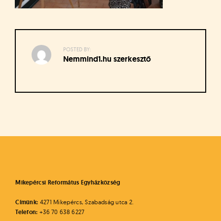
á
t
u
s
o
POSTED BY:
k
Nemmind1.hu szerkesztő
e
-
L
a
p
Bejegyzés
j
navigáció
a
Mikepércsi Református Egyházközség
Címünk:
4271 Mikepércs, Szabadság utca 2.
Telefon:
+36 70 638 6227