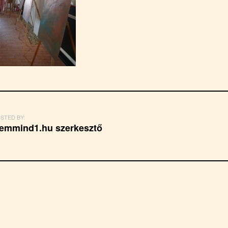
STED BY:
emmind1.hu szerkesztő