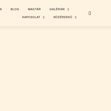
S
BLOG
MAGTÁR
GALÉRIÁK
TOGGLE
CHILD
MENU
KAPCSOLAT
KÖZÉRDEKŰ
TOGGLE
TOGGLE
CHILD
CHILD
MENU
MENU