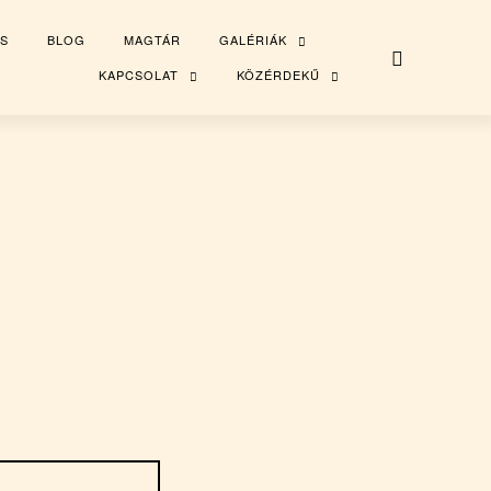
S
BLOG
MAGTÁR
GALÉRIÁK
TOGGLE
CHILD
MENU
KAPCSOLAT
KÖZÉRDEKŰ
TOGGLE
TOGGLE
CHILD
CHILD
MENU
MENU