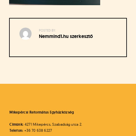
á
t
u
s
o
POSTED BY:
k
Nemmind1.hu szerkesztő
e
-
L
a
p
Bejegyzés
j
navigáció
a
Mikepércsi Református Egyházközség
Címünk:
4271 Mikepércs, Szabadság utca 2.
Telefon:
+36 70 638 6227