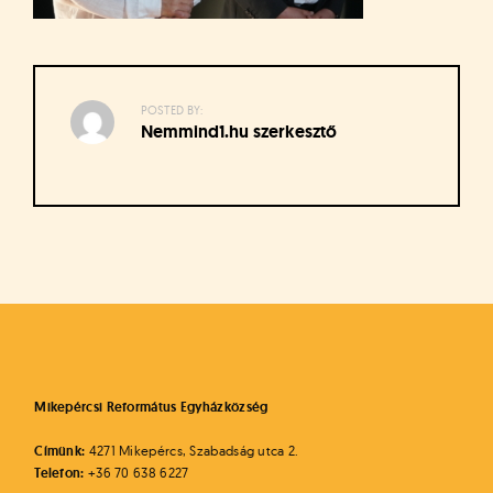
á
t
u
s
o
POSTED BY:
k
Nemmind1.hu szerkesztő
e
-
L
a
p
Bejegyzés
j
navigáció
a
Mikepércsi Református Egyházközség
Címünk:
4271 Mikepércs, Szabadság utca 2.
Telefon:
+36 70 638 6227