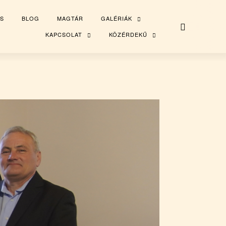
S
BLOG
MAGTÁR
GALÉRIÁK
TOGGLE
CHILD
MENU
KAPCSOLAT
KÖZÉRDEKŰ
TOGGLE
TOGGLE
CHILD
CHILD
MENU
MENU