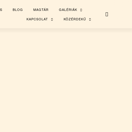
S
BLOG
MAGTÁR
GALÉRIÁK
TOGGLE
CHILD
MENU
KAPCSOLAT
KÖZÉRDEKŰ
TOGGLE
TOGGLE
CHILD
CHILD
MENU
MENU