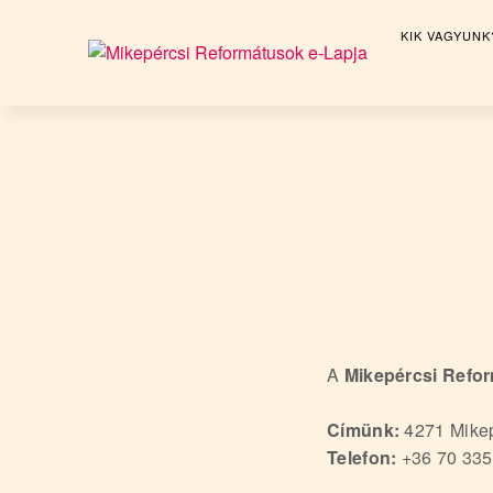
KIK VAGYUNK
M
i
Skip
to
k
content
e
p
é
r
c
s
i
A
Mikepércsi Refo
R
e
Címünk:
4271 Mikep
f
Telefon:
+36 70 335