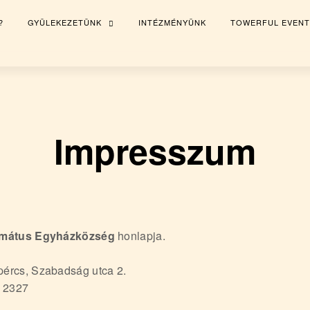
?
GYÜLEKEZETÜNK
INTÉZMÉNYÜNK
TOWERFUL EVENT
TOGGLE
CHILD
MENU
Impresszum
rmátus Egyházközség
honlapja.
ércs, Szabadság utca 2.
 2327