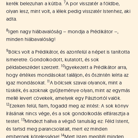
7
kerék belezuhan a kútba.
A por visszatér a földbe,
olyan lesz, mint volt, a lélek pedig visszatér Istenhez, aki
adta.
8
Igen nagy hiábavalóság – mondja a Prédikátor –,
minden hiábavalóság!
9
Bölcs volt a Prédikátor, és azonfelül a népet is tanította
ismeretre. Gondolkodott, kutatott, és sok
10
példabeszédet szerzett.
Igyekezett a Prédikátor arra,
hogy értékes mondásokat találjon, és őszintén leírta az
11
igaz mondásokat.
A bölcsek szavai olyanok, mint a
tüskék, és azoknak gyűjteménye olyan, mint az egymás
mellé levert cövekek, amelyek egy Pásztortól valók.
12
Ezeken felül, fiam, fogadd meg az intést: A sok könyv
írásának nincs vége, és a sok gondolkodás elfárasztja a
13
testet.
Mindezt hallva a végső tanulság ez: Féld Istent,
és tartsd meg parancsolatait, mert ez minden
14
embernek kötelessége!
Mert Isten megítél minden