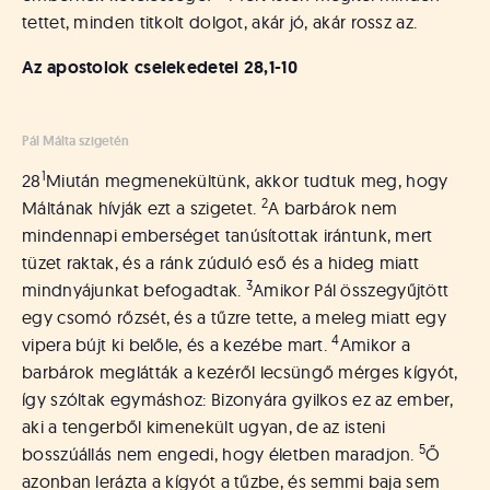
tettet, minden titkolt dolgot, akár jó, akár rossz az.
Az apostolok cselekedetei 28,1-10
Pál Málta szigetén
1
28
Miután megmenekültünk, akkor tudtuk meg, hogy
2
Máltának hívják ezt a szigetet.
A barbárok nem
mindennapi emberséget tanúsítottak irántunk, mert
tüzet raktak, és a ránk zúduló eső és a hideg miatt
3
mindnyájunkat befogadtak.
Amikor Pál összegyűjtött
egy csomó rőzsét, és a tűzre tette, a meleg miatt egy
4
vipera bújt ki belőle, és a kezébe mart.
Amikor a
barbárok meglátták a kezéről lecsüngő mérges kígyót,
így szóltak egymáshoz: Bizonyára gyilkos ez az ember,
aki a tengerből kimenekült ugyan, de az isteni
5
bosszúállás nem engedi, hogy életben maradjon.
Ő
azonban lerázta a kígyót a tűzbe, és semmi baja sem