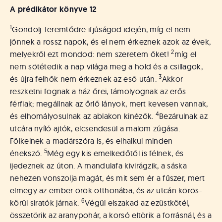
á
A prédikátor könyve 12
t
u
1
Gondolj Teremtődre ifjúságod idején, míg el nem
s
jönnek a rossz napok, és el nem érkeznek azok az évek,
o
2
k
melyekről ezt mondod: nem szeretem őket!
míg el
e
nem sötétedik a nap világa meg a hold és a csillagok,
-
3
és újra felhők nem érkeznek az eső után.
Akkor
L
reszketni fognak a ház őrei, támolyognak az erős
a
férfiak; megállnak az őrlő lányok, mert kevesen vannak,
p
4
és elhomályosulnak az ablakon kinézők.
Bezárulnak az
j
utcára nyíló ajtók, elcsendesül a malom zúgása.
a
Fölkelnek a madárszóra is, és elhalkul minden
5
énekszó.
Még egy kis emelkedőtől is félnek, és
ijedeznek az úton. A mandulafa kivirágzik, a sáska
nehezen vonszolja magát, és mit sem ér a fűszer, mert
elmegy az ember örök otthonába, és az utcán körös-
6
körül siratók járnak.
Végül elszakad az ezüstkötél,
összetörik az aranypohár, a korsó eltörik a forrásnál, és a