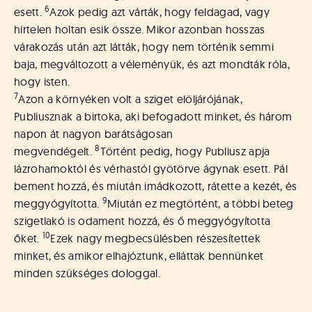
6
esett.
Azok pedig azt várták, hogy feldagad, vagy
hirtelen holtan esik össze. Mikor azonban hosszas
várakozás után azt látták, hogy nem történik semmi
baja, megváltozott a véleményük, és azt mondták róla,
hogy isten.
7
Azon a környéken volt a sziget elöljárójának,
Publiusznak a birtoka, aki befogadott minket, és három
napon át nagyon barátságosan
8
megvendégelt.
Történt pedig, hogy Publiusz apja
lázrohamoktól és vérhastól gyötörve ágynak esett. Pál
bement hozzá, és miután imádkozott, rátette a kezét, és
9
meggyógyította.
Miután ez megtörtént, a többi beteg
szigetlakó is odament hozzá, és ő meggyógyította
10
őket.
Ezek nagy megbecsülésben részesítettek
minket, és amikor elhajóztunk, elláttak bennünket
minden szükséges dologgal.