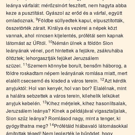
leánya várfalát: mérőzsinórt feszített, nem hagyta abba
keze a pusztítást. Gyászol az erőd és a várfal, együtt
9
omladoznak.
Földbe süllyedtek kapui, elpusztították,
összetörték zárait. Királya és vezérei a népek közt
vannak, ahol nincsen kijelentés, prófétái sem kapnak
10
látomást az ÚRtól.
Némán ülnek a földön Sion
leányának vénei, port hintettek a fejükre, zsákruhába
öltöztek; lehorgasztják fejüket Jeruzsálem
11
szüzei.
Szemem könnybe borult, bensőm háborog, a
földre roskadtam népem leányának romlása miatt, mert
12
elalélt csecsemő és kisded a város terein.
Azt kérdik
anyjuktól: Hol van kenyér, hol van bor? Elalélnak, mint
a halálra sebzettek a város terein, kilehelik lelküket
13
anyjuk kebelén.
Kihez mérjelek, kihez hasonlítsalak,
Jeruzsálem leánya? Kinek a példájával vigasztaljalak,
Sion szűz leánya? Romlásod nagy, mint a tenger, ki
14
gyógyíthatna meg?
Prófétáid hiábavaló látomásokkal
ámítottak téged! Nem leplezték le bűnödet, hogy