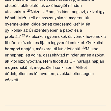
életéért, akik elaléltak az éhségtől minden
20
utcasarkon.
Nézd, URam, és lásd meg azt, akivel így
bántál! Miért kell az asszonyoknak megenniük
gyermekeiket, dédelgetett csecsemőiket? Miért
gyilkolják az Úr szentélyében a papot és a
21
prófétát?
Az utcákon gyermekek és vének hevernek a
földön, szüzeim és ifjaim fegyvertől estek el. Gyilkoltál
22
haragod napján, mészároltál kíméletlenül.
Mintha
ünnepnap lett volna, összehívtad mindenünnen azokat,
akiktől iszonyodtam. Nem tudott az ÚR haragja napján
megmenekülni, megszökni senki sem! Akiket
dédelgettem és fölneveltem, azokkal ellenségem
végzett.