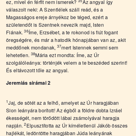
35
ez, mivel én férfit nem ismerek?
Az angyal így
válaszolt neki: A Szentlélek száll reád, és a
Magasságos ereje árnyékoz be téged, ezért a
születendőt is Szentnek nevezik majd, Isten
36
Fiának.
Íme, Erzsébet, a te rokonod is fiút fogant
öregségére, és már a hatodik hónapjában van az, akit
37
meddőnek mondanak,
mert Istennek semmi sem
38
lehetetlen.
Mária ezt mondta: Íme, az Úr
szolgálóleánya: történjék velem a te beszéded szerint!
És eltávozott tőle az angyal.
Jeremiás sirámai 2
1
Jaj, de sötét az a felhő, amelyet az Úr haragjában
Sion leányára borított! Az égből a földre dobta Izráel
ékességét, nem törődött lábai zsámolyával haragja
2
napján.
Elpusztította az Úr kíméletlenül Jákób összes
hajlékát, ledöntötte haragjában Júda leányának