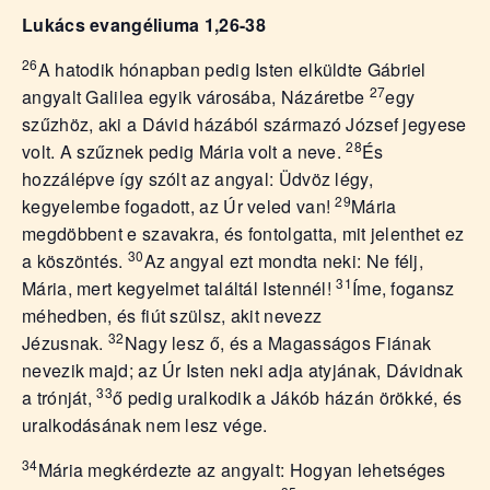
á
t
Lukács evangéliuma 1,26-38
u
26
A hatodik hónapban pedig Isten elküldte Gábriel
s
27
o
angyalt Galilea egyik városába, Názáretbe
egy
k
szűzhöz, aki a Dávid házából származó József jegyese
e
28
volt. A szűznek pedig Mária volt a neve.
És
-
hozzálépve így szólt az angyal: Üdvöz légy,
L
29
kegyelembe fogadott, az Úr veled van!
Mária
a
megdöbbent e szavakra, és fontolgatta, mit jelenthet ez
p
30
a köszöntés.
Az angyal ezt mondta neki: Ne félj,
j
31
a
Mária, mert kegyelmet találtál Istennél!
Íme, fogansz
méhedben, és fiút szülsz, akit nevezz
32
Jézusnak.
Nagy lesz ő, és a Magasságos Fiának
nevezik majd; az Úr Isten neki adja atyjának, Dávidnak
33
a trónját,
ő pedig uralkodik a Jákób házán örökké, és
uralkodásának nem lesz vége.
34
Mária megkérdezte az angyalt: Hogyan lehetséges