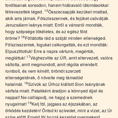
fordítsanak sorsodon, hanem hiábavaló látomásokkal
15
félrevezettek téged.
Összecsapják kezüket miattad,
akik arra járnak. Fölszisszennek, és fejüket csóválják
Jeruzsálem leánya miatt: Erről a városról mondták,
hogy szépsége tökéletes, és az egész föld
16
öröme?
Föltátotta rád a száját minden ellenséged.
Fölszisszentek, fogukat csikorgatták, és ezt mondták:
Elpusztítottuk! Erre a napra vártunk, megértük,
17
megláttuk!
Véghezvitte az ÚR, amit eltervezett, valóra
váltotta, amit megmondott, amit régóta elrendelt:
rombolt, és nem kímélt; örömöt szerzett
ellenségeidnek, ő növelte meg támadód
18
hatalmát.
Szívük az Úrhoz kiáltott Sion leányának
várfala miatt. Patakként áradjon a könnyed éjjel és
nappal! Ne csillapodj, ne hagyj a szemednek
19
nyugalmat!
Kelj föl, jajgass az éjszakában, az
őrködés kezdetén! Öntsd ki szívedet, mint a vizet, az Úr
színe előtt! Emeld föl hozzá kezeidet gyermekeid