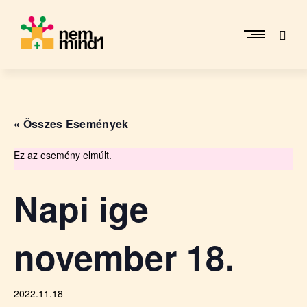
Skip
to
content
M
i
k
e
« Összes Események
p
é
r
Ez az esemény elmúlt.
c
s
Napi ige
i
R
e
november 18.
f
o
r
m
2022.11.18