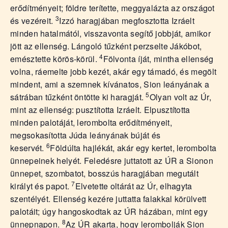
erődítményeit; földre terítette, meggyalázta az országot
3
és vezéreit.
Izzó haragjában megfosztotta Izráelt
minden hatalmától, visszavonta segítő jobbját, amikor
jött az ellenség. Lángoló tűzként perzselte Jákóbot,
4
emésztette körös-körül.
Fölvonta íját, mintha ellenség
volna, ráemelte jobb kezét, akár egy támadó, és megölt
mindent, ami a szemnek kívánatos, Sion leányának a
5
sátrában tűzként öntötte ki haragját.
Olyan volt az Úr,
mint az ellenség: pusztította Izráelt. Elpusztította
minden palotáját, lerombolta erődítményeit,
megsokasította Júda leányának búját és
6
keservét.
Földúlta hajlékát, akár egy kertet, lerombolta
ünnepeinek helyét. Feledésre juttatott az ÚR a Sionon
ünnepet, szombatot, bosszús haragjában megutált
7
királyt és papot.
Elvetette oltárát az Úr, elhagyta
szentélyét. Ellenség kezére juttatta falakkal körülvett
palotáit; úgy hangoskodtak az ÚR házában, mint egy
8
ünnepnapon.
Az ÚR akarta, hogy lerombolják Sion