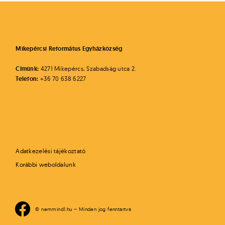
Mikepércsi Református Egyházközség
Címünk:
4271 Mikepércs, Szabadság utca 2.
Telefon:
+36 70 638 6227
Adatkezelési tájékoztató
Korábbi weboldalunk
© nemmind1.hu – Minden jog fenntartva