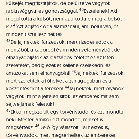
külsejét megtisztítjátok, de belül telve vagytok
40
rablásvággyal és gonoszsággal.
Esztelenek! Aki
megalkotta a külsőt, nem az alkotta-e meg a belsőt
41
is?
Azt adjátok oda alamizsnául, ami belül van, és
minden tiszta lesz nektek.
42
De jaj nektek, farizeusok, mert tizedet adtok a
mentából, a kaporból és minden veteményből, de
elhanyagoljátok az igazságos ítéletet és az Isten
szeretetét, pedig ezeket kellene cselekedni és
43
amazokat sem elhanyagolni!
Jaj nektek, farizeusok,
mert szeretitek a főhelyet a zsinagógában és a
44
köszöntéseket a tereken!
Jaj nektek, mert olyanok
vagytok, mint a jeltelen sírok: az emberek mit sem
sejtve járnak felettük!
45
Ekkor megszólalt egy törvénytudó, és ezt mondta
neki: Mester, amikor ezt mondod, minket is
46
megsértesz.
De ő így válaszolt: Jaj nektek is,
törvénytudók, mert megterhelitek az embereket