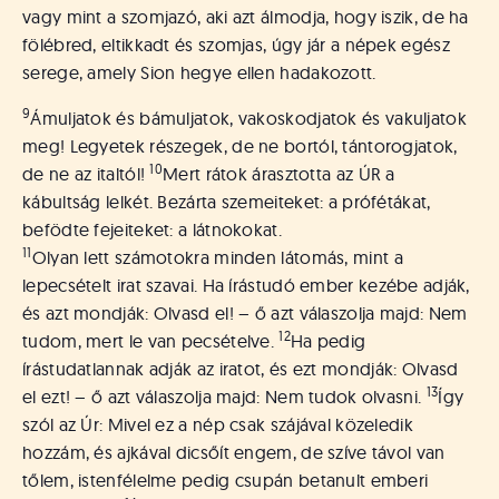
vagy mint a szomjazó, aki azt álmodja, hogy iszik, de ha
fölébred, eltikkadt és szomjas, úgy jár a népek egész
serege, amely Sion hegye ellen hadakozott.
9
Ámuljatok és bámuljatok, vakoskodjatok és vakuljatok
meg! Legyetek részegek, de ne bortól, tántorogjatok,
10
de ne az italtól!
Mert rátok árasztotta az ÚR a
kábultság lelkét. Bezárta szemeiteket: a prófétákat,
befödte fejeiteket: a látnokokat.
11
Olyan lett számotokra minden látomás, mint a
lepecsételt irat szavai. Ha írástudó ember kezébe adják,
és azt mondják: Olvasd el! – ő azt válaszolja majd: Nem
12
tudom, mert le van pecsételve.
Ha pedig
írástudatlannak adják az iratot, és ezt mondják: Olvasd
13
el ezt! – ő azt válaszolja majd: Nem tudok olvasni.
Így
szól az Úr: Mivel ez a nép csak szájával közeledik
hozzám, és ajkával dicsőít engem, de szíve távol van
tőlem, istenfélelme pedig csupán betanult emberi