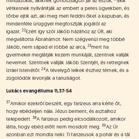
mindazokat, akiknek gonoszságon jár az eszük,
akik
vétkesnek nyilvánítják az embert a peres ügyekben, és
tőrbe ejtik azt, aki meg meri feddni őket a kapuban, és
mindenféle ürüggyel megfosztják jogától az
22
igazat.
Ezért így szól Jákób házához az ÚR, aki
megváltotta Ábrahámot: Nem szégyenül meg többé
23
Jákób, nem sápad el többé az arca,
mert ha
gyermekei meglátják kezem munkáját, szentnek vallják
nevemet. Szentnek vallják Jákób Szentjét, és rettegnek
24
Izráel Istenétől.
A tévelygő lelkek észhez térnek, és a
zúgolódók levonják a tanulságot.
Lukács evangéliuma
11,37-54
37
Amikor ezekről beszélt, egy farizeus arra kérte őt,
hogy ebédeljen nála. Jézus bement, és asztalhoz
38
telepedett.
A farizeus pedig elcsodálkozott, amikor
39
látta, hogy ebéd előtt nem mosdott meg.
Az Úr
azonban ezt mondta neki: Ti farizeusok a pohár és a tál