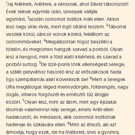
á
1
Jaj Aríélnek, Aríélnek, a városnak, ahol Dávid táborozott!
t
Évek telnek egymás után, ünnepek váltják
u
2
egymást,
azután ostromot indítok Aríél ellen. Akkor
s
3
o
lesz nagy sírás-rívás, mert égő oltárrá teszem.
Táborral
k
veszlek körül, sáncot vonok köréd, felállítom az
e
4
ostromműveket.
Megalázottan fogsz beszélni a
-
földön, és megtörten hangzik szavad a porból. Olyan
L
lesz a hangod, mint a föld alatti kísérteté, és szavad a
a
5
porból suttog.
De ízzé-porrá törik ellenségeid serege,
p
a szálló pelyvához hasonló lesz az erőszakosok hada.
j
6
a
Egy szempillantás alatt következik be!
Mert a Seregek
URa meglátogat téged mennydörgés, földrengés, nagy
zúgás, viharos forgószél és emésztő tűz lángjai
7
között.
Olyan lesz, mint az álom, mint egy éjszakai
látomás valamennyi nép serege, amely Aríél ellen
hadakozott, és mindazok, akik ostromot indítottak
8
hadereje és sziklavára ellen.
Mint az éhező, aki azt
álmodja, hogy eszik, de ha fölébred, üres a gyomra,