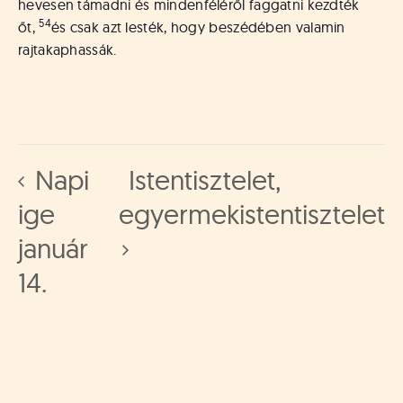
hevesen támadni és mindenféléről faggatni kezdték
54
őt,
és csak azt lesték, hogy beszédében valamin
rajtakaphassák.
Napi
Istentisztelet,
ige
egyermekistentisztelet
január
14.