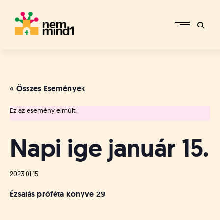
Skip
to
content
M
i
k
e
« Összes Események
p
é
Ez az esemény elmúlt.
r
c
s
Napi ige január 15.
i
R
e
2023.01.15
f
o
Ézsaiás próféta könyve
29
r
m