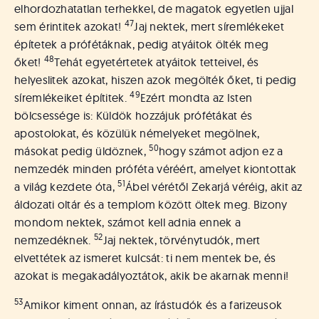
elhordozhatatlan terhekkel, de magatok egyetlen ujjal
47
sem érintitek azokat!
Jaj nektek, mert síremlékeket
építetek a prófétáknak, pedig atyáitok ölték meg
48
őket!
Tehát egyetértetek atyáitok tetteivel, és
helyeslitek azokat, hiszen azok megölték őket, ti pedig
49
síremlékeiket építitek.
Ezért mondta az Isten
bölcsessége is: Küldök hozzájuk prófétákat és
apostolokat, és közülük némelyeket megölnek,
50
másokat pedig üldöznek,
hogy számot adjon ez a
nemzedék minden próféta véréért, amelyet kiontottak
51
a világ kezdete óta,
Ábel vérétől Zekarjá véréig, akit az
áldozati oltár és a templom között öltek meg. Bizony
mondom nektek, számot kell adnia ennek a
52
nemzedéknek.
Jaj nektek, törvénytudók, mert
elvettétek az ismeret kulcsát: ti nem mentek be, és
azokat is megakadályoztátok, akik be akarnak menni!
53
Amikor kiment onnan, az írástudók és a farizeusok