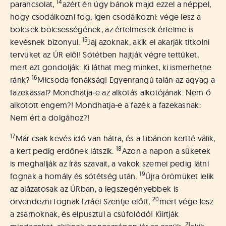
14
parancsolat,
azért én úgy bánok majd ezzel a néppel,
hogy csodálkozni fog, igen csodálkozni: vége lesz a
bölcsek bölcsességének, az értelmesek értelme is
15
kevésnek bizonyul.
Jaj azoknak, akik el akarják titkolni
tervüket az ÚR elől! Sötétben hajtják végre tettüket,
mert azt gondolják: Ki láthat meg minket, ki ismerhetne
16
ránk?
Micsoda fonákság! Egyenrangú talán az agyag a
fazekassal? Mondhatja-e az alkotás alkotójának: Nem ő
alkotott engem?! Mondhatja-e a fazék a fazekasnak:
Nem ért a dolgához?!
17
Már csak kevés idő van hátra, és a Libánon kertté válik,
18
a kert pedig erdőnek látszik.
Azon a napon a süketek
is meghallják az írás szavait, a vakok szemei pedig látni
19
fognak a homály és sötétség után.
Újra örömüket lelik
az alázatosak az ÚRban, a legszegényebbek is
20
örvendezni fognak Izráel Szentje előtt,
mert vége lesz
a zsarnoknak, és elpusztul a csúfolódó! Kiirtják
21