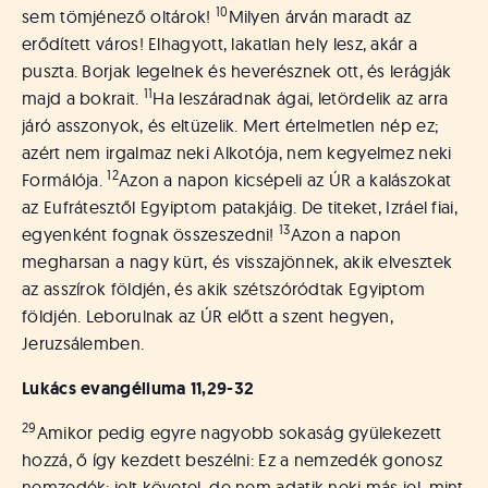
10
sem tömjénező oltárok!
Milyen árván maradt az
erődített város! Elhagyott, lakatlan hely lesz, akár a
puszta. Borjak legelnek és heverésznek ott, és lerágják
11
majd a bokrait.
Ha leszáradnak ágai, letördelik az arra
járó asszonyok, és eltüzelik. Mert értelmetlen nép ez;
azért nem irgalmaz neki Alkotója, nem kegyelmez neki
12
Formálója.
Azon a napon kicsépeli az ÚR a kalászokat
az Eufrátesztől Egyiptom patakjáig. De titeket, Izráel fiai,
13
egyenként fognak összeszedni!
Azon a napon
megharsan a nagy kürt, és visszajönnek, akik elvesztek
az asszírok földjén, és akik szétszóródtak Egyiptom
földjén. Leborulnak az ÚR előtt a szent hegyen,
Jeruzsálemben.
Lukács evangéliuma
11,29-32
29
Amikor pedig egyre nagyobb sokaság gyülekezett
hozzá, ő így kezdett beszélni: Ez a nemzedék gonosz
nemzedék: jelt követel, de nem adatik neki más jel, mint