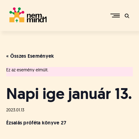
Skip
to
content
M
i
k
e
« Összes Események
p
é
Ez az esemény elmúlt.
r
c
s
Napi ige január 13.
i
R
e
2023.01.13
f
o
Ézsaiás próféta könyve
27
r
m