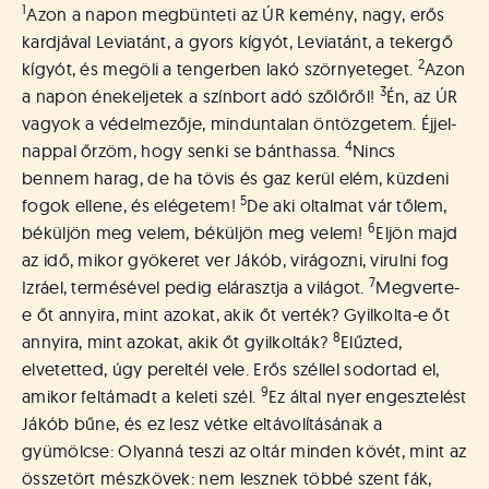
á
1
Azon a napon megbünteti az ÚR kemény, nagy, erős
t
kardjával Leviatánt, a gyors kígyót, Leviatánt, a tekergő
u
2
kígyót, és megöli a tengerben lakó szörnyeteget.
Azon
s
3
o
a napon énekeljetek a színbort adó szőlőről!
Én, az ÚR
k
vagyok a védelmezője, minduntalan öntözgetem. Éjjel-
e
4
nappal őrzöm, hogy senki se bánthassa.
Nincs
-
bennem harag, de ha tövis és gaz kerül elém, küzdeni
L
5
fogok ellene, és elégetem!
De aki oltalmat vár tőlem,
a
6
béküljön meg velem, béküljön meg velem!
Eljön majd
p
az idő, mikor gyökeret ver Jákób, virágozni, virulni fog
j
7
a
Izráel, termésével pedig elárasztja a világot.
Megverte-
e őt annyira, mint azokat, akik őt verték? Gyilkolta-e őt
8
annyira, mint azokat, akik őt gyilkolták?
Elűzted,
elvetetted, úgy pereltél vele. Erős széllel sodortad el,
9
amikor feltámadt a keleti szél.
Ez által nyer engesztelést
Jákób bűne, és ez lesz vétke eltávolításának a
gyümölcse: Olyanná teszi az oltár minden kövét, mint az
összetört mészkövek: nem lesznek többé szent fák,