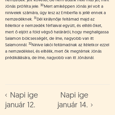
30
Jónás próféta jele.
Mert amiképpen Jónás jel volt a
niniveiek számára, úgy lesz az Emberfia is jellé ennek a
31
nemzedéknek.
Dél királynője feltámad majd az
ítéletkor e nemzedék férfiaival együtt, és elítéli őket,
mert ő eljött a föld végső határáról, hogy meghallgassa
Salamon bölcsességét, de íme, nagyobb van itt
32
Salamonnál.
Ninive lakói feltámadnak az ítéletkor ezzel
a nemzedékkel, és elítélik, mert ők megtértek Jónás
prédikálására, de íme, nagyobb van itt Jónásnál.
Napi ige
Napi ige
január 12.
január 14.