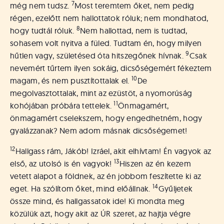
7
még nem tudsz.
Most teremtem őket, nem pedig
régen, ezelőtt nem hallottatok róluk; nem mondhatod,
8
hogy tudtál róluk.
Nem hallottad, nem is tudtad,
sohasem volt nyitva a füled. Tudtam én, hogy milyen
9
hűtlen vagy, születésed óta hitszegőnek hívnak.
Csak
nevemért tűrtem ilyen sokáig, dicsőségemért fékeztem
10
magam, és nem pusztítottalak el.
De
megolvasztottalak, mint az ezüstöt, a nyomorúság
11
kohójában próbára tettelek.
Önmagamért,
önmagamért cselekszem, hogy engedhetném, hogy
gyalázzanak? Nem adom másnak dicsőségemet!
12
Hallgass rám, Jákób! Izráel, akit elhívtam! Én vagyok az
13
első, az utolsó is én vagyok!
Hiszen az én kezem
vetett alapot a földnek, az én jobbom feszítette ki az
14
eget. Ha szólítom őket, mind előállnak.
Gyűljetek
össze mind, és hallgassatok ide! Ki mondta meg
közülük azt, hogy akit az ÚR szeret, az hajtja végre