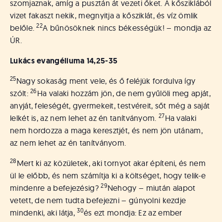
szomjaznak, amíg a pusztán át vezeti őket. A kősziklából
vizet fakaszt nekik, megnyitja a kősziklát, és víz ömlik
22
belőle.
A bűnösöknek nincs békességük! – mondja az
ÚR.
Lukács evangéliuma 14,25-35
25
Nagy sokaság ment vele, és ő feléjük fordulva így
26
szólt:
Ha valaki hozzám jön, de nem gyűlöli meg apját,
anyját, feleségét, gyermekeit, testvéreit, sőt még a saját
27
lelkét is, az nem lehet az én tanítványom.
Ha valaki
nem hordozza a maga keresztjét, és nem jön utánam,
az nem lehet az én tanítványom.
28
Mert ki az közületek, aki tornyot akar építeni, és nem
ül le előbb, és nem számítja ki a költséget, hogy telik-e
29
mindenre a befejezésig?
Nehogy – miután alapot
vetett, de nem tudta befejezni – gúnyolni kezdje
30
mindenki, aki látja,
és ezt mondja: Ez az ember