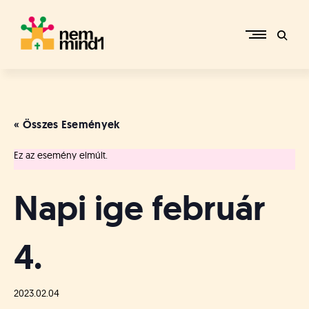
Skip
to
content
M
i
k
e
« Összes Események
p
é
Ez az esemény elmúlt.
r
c
s
Napi ige február
i
R
e
4.
f
o
r
m
2023.02.04