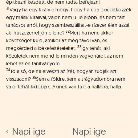
építkezni kezdett, de nem tudta befejezni.
31
Vagy ha egy király elmegy, hogy harcba bocsátkozzék
egy másik királlyal, vajon nem ül le előbb, és nem tart
tanácsot arról, hogy szembeszállhat-e tízezer élén azzal,
32
aki húszezerrel jön ellene?
Mert ha nem, akkor
követséget küld, amikor az még távol van, és
33
megkérdezi a békefeltételeket.
Így tehát, aki
közületek nem mond le minden vagyonáról, az nem
lehet az én tanítványom.
34
Jó a só, de ha elveszti az ízét, hogyan tudják azt
35
visszaadni?
Sem a földre, sem a trágyadombra nem
való: tehát kidobják. Akinek van füle a hallásra, hallja!
Napi ige
Napi ige