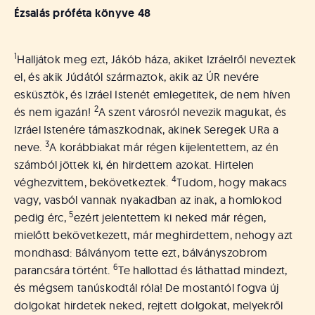
á
Ézsaiás próféta könyve 48
t
u
s
1
Halljátok meg ezt, Jákób háza, akiket Izráelről neveztek
o
k
el, és akik Júdától származtok, akik az ÚR nevére
e
esküsztök, és Izráel Istenét emlegetitek, de nem híven
-
2
és nem igazán!
A szent városról nevezik magukat, és
L
Izráel Istenére támaszkodnak, akinek Seregek URa a
a
3
neve.
A korábbiakat már régen kijelentettem, az én
p
számból jöttek ki, én hirdettem azokat. Hirtelen
j
4
véghezvittem, bekövetkeztek.
Tudom, hogy makacs
a
vagy, vasból vannak nyakadban az inak, a homlokod
5
pedig érc,
ezért jelentettem ki neked már régen,
mielőtt bekövetkezett, már meghirdettem, nehogy azt
mondhasd: Bálványom tette ezt, bálványszobrom
6
parancsára történt.
Te hallottad és láthattad mindezt,
és mégsem tanúskodtál róla! De mostantól fogva új
dolgokat hirdetek neked, rejtett dolgokat, melyekről