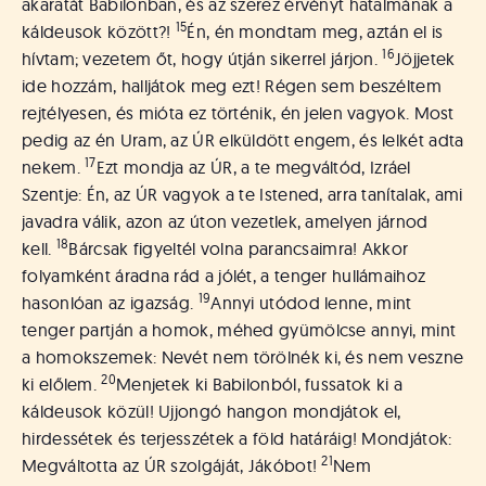
akaratát Babilonban, és az szerez érvényt hatalmának a
15
káldeusok között?!
Én, én mondtam meg, aztán el is
16
hívtam; vezetem őt, hogy útján sikerrel járjon.
Jöjjetek
ide hozzám, halljátok meg ezt! Régen sem beszéltem
rejtélyesen, és mióta ez történik, én jelen vagyok. Most
pedig az én Uram, az ÚR elküldött engem, és lelkét adta
17
nekem.
Ezt mondja az ÚR, a te megváltód, Izráel
Szentje: Én, az ÚR vagyok a te Istened, arra tanítalak, ami
javadra válik, azon az úton vezetlek, amelyen járnod
18
kell.
Bárcsak figyeltél volna parancsaimra! Akkor
folyamként áradna rád a jólét, a tenger hullámaihoz
19
hasonlóan az igazság.
Annyi utódod lenne, mint
tenger partján a homok, méhed gyümölcse annyi, mint
a homokszemek: Nevét nem törölnék ki, és nem veszne
20
ki előlem.
Menjetek ki Babilonból, fussatok ki a
káldeusok közül! Ujjongó hangon mondjátok el,
hirdessétek és terjesszétek a föld határáig! Mondjátok:
21
Megváltotta az ÚR szolgáját, Jákóbot!
Nem