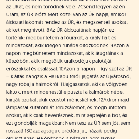
az URat, és nem törődnek vele.
7
Csend legyen az én
Uram, az ÚR előtt! Mert közel van az ÚR napja, amikor
áldozati lakomát rendez az ÚR, és megszenteli azokat,
akiket meghívott.
8
Az ÚR áldozatának napján ez
történik: megbüntetem a főurakat, a király fiait és
mindazokat, akik idegen ruhába öltözködnek.
9
Azon a
napon megbüntetem mindazokat, akik átugrálnak a
küszöbön, akik megtöltik uralkodójuk palotáját
erőszakkal és csalással.
10
Azon a napon – így szól az ÚR
– kiáltás hangzik a Hal-kapu felől, jajgatás az Újvárosból,
nagy robaj a halmokról.
11
Jajgassatok, akik a völgyben
laktok, mert mindenestül elpusztul a kalmárok népe,
kiirtják azokat, akik ezüstöt méricskélnek.
12
Akkor majd
lámpással kutatom át Jeruzsálemet, és megbüntetem
azokat, akik csak heverésznek, mint seprején a bor, és
ezt gondolják magukban: Nem tesz az ÚR sem jót, sem
rosszat!
13
Gazdagságuk prédára jut, házaik pedig
elpusztulnak. Ha építenek is házakat, nem laknak