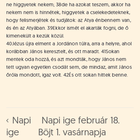
ne higgyetek nekem;
38
de ha azokat teszem, akkor ha
nekem nem is hinnétek, higgyetek a cselekedeteknek,
hogy felismerjétek és tudjátok: az Atya énbennem van,
és én az Atyában.
39
Ekkor ismét el akarták fogni, de ő
kimenekült a kezük közül.
40
Jézus újra elment a Jordánon túlra, arra a helyre, ahol
korábban János keresztelt, és ott maradt.
41
Sokan
mentek oda hozzá, és azt mondták, hogy János nem
tett ugyan egyetlen csodát sem, de mindaz, amit János
őróla mondott, igaz volt.
42
És ott sokan hittek benne.
Napi
Napi ige február 18.
ige
Böjt 1. vasárnapja