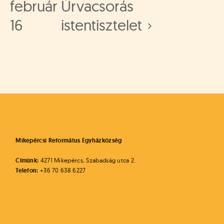
február
Úrvacsorás
16
istentisztelet
Mikepércsi Református Egyházközség
Címünk:
4271 Mikepércs, Szabadság utca 2.
Telefon:
+36 70 638 6227