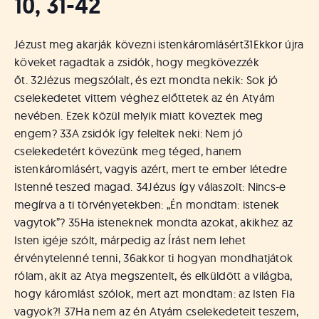
10, 31-42
Jézust meg akarják kövezni istenkáromlásért
31
Ekkor újra
köveket ragadtak a zsidók, hogy megkövezzék
őt.
32
Jézus megszólalt, és ezt mondta nekik: Sok jó
cselekedetet vittem véghez előttetek az én Atyám
nevében. Ezek közül melyik miatt köveztek meg
engem?
33
A zsidók így feleltek neki: Nem jó
cselekedetért kövezünk meg téged, hanem
istenkáromlásért, vagyis azért, mert te ember létedre
Istenné teszed magad.
34
Jézus így válaszolt: Nincs-e
megírva a ti törvényetekben: „Én mondtam: istenek
vagytok”?
35
Ha isteneknek mondta azokat, akikhez az
Isten igéje szólt, márpedig az Írást nem lehet
érvénytelenné tenni,
36
akkor ti hogyan mondhatjátok
rólam, akit az Atya megszentelt, és elküldött a világba,
hogy káromlást szólok, mert azt mondtam: az Isten Fia
vagyok?!
37
Ha nem az én Atyám cselekedeteit teszem,