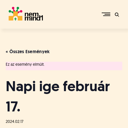
Skip
to
content
M
i
k
e
« Összes Események
p
é
Ez az esemény elmúlt.
r
c
s
Napi ige február
i
R
e
17.
f
o
r
m
2024.02.17