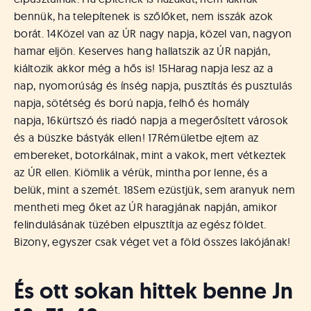
bennük, ha telepítenek is szőlőket, nem isszák azok
borát.
14
Közel van az ÚR nagy napja, közel van, nagyon
hamar eljön. Keserves hang hallatszik az ÚR napján,
kiáltozik akkor még a hős is!
15
Harag napja lesz az a
nap, nyomorúság és ínség napja, pusztítás és pusztulás
napja, sötétség és ború napja, felhő és homály
napja,
16
kürtszó és riadó napja a megerősített városok
és a büszke bástyák ellen!
17
Rémületbe ejtem az
embereket, botorkálnak, mint a vakok, mert vétkeztek
az ÚR ellen. Kiömlik a vérük, mintha por lenne, és a
belük, mint a szemét.
18
Sem ezüstjük, sem aranyuk nem
mentheti meg őket az ÚR haragjának napján, amikor
felindulásának tüzében elpusztítja az egész földet.
Bizony, egyszer csak véget vet a föld összes lakójának!
És ott sokan hittek benne
Jn