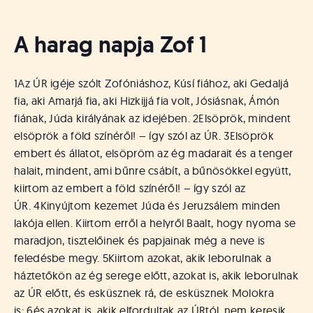
á
t
u
A harag napja Zof 1
s
o
k
1
Az ÚR igéje szólt Zofóniáshoz, Kúsí fiához, aki Gedaljá
e
fia, aki Amarjá fia, aki Hizkijjá fia volt, Jósiásnak, Ámón
-
fiának, Júda királyának az idejében.
2
Elsöprök, mindent
L
elsöprök a föld színéről! – így szól az ÚR.
3
Elsöprök
a
p
embert és állatot, elsöpröm az ég madarait és a tenger
j
halait, mindent, ami bűnre csábít, a bűnösökkel együtt,
a
kiirtom az embert a föld színéről! – így szól az
ÚR.
4
Kinyújtom kezemet Júda és Jeruzsálem minden
lakója ellen. Kiirtom erről a helyről Baalt, hogy nyoma se
maradjon, tisztelőinek és papjainak még a neve is
feledésbe megy.
5
Kiirtom azokat, akik leborulnak a
háztetőkön az ég serege előtt, azokat is, akik leborulnak
az ÚR előtt, és esküsznek rá, de esküsznek Molokra
is;
6
és azokat is, akik elfordultak az ÚRtól, nem keresik