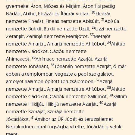
gyermekei Áron, Mózes és Mirjám, Áron fiai pedig
30
Nádáb, Abíhú, Eleázár és Ítámár voltak.
Eleázár
31
nemzette Fineást, Fineás nemzette Abísúát,
Abísúa
32
nemzette Bukkít, Bukkí nemzette Uzzít,
Uzzí nemzette
33
Zerahját, Zerahjá nemzette Merájótot,
Merájót
34
nemzette Amarját, Amarjá nemzette Ahítúbot,
Ahítúb
nemzette Cádókot, Cádók nemzette
35
Ahímaacot,
Ahímaac nemzette Azarját, Azarjá
36
nemzette Jóhánánt,
Jóhánán nemzette Azarját; ő már
abban a templomban végezte a papi szolgálatot,
37
amelyet Salamon épített Jeruzsálemben.
Azarjá
38
nemzette Amarját, Amarjá nemzette Ahítúbot,
Ahítúb
39
nemzette Cádókot, Cádók nemzette Sallúmot,
Sallúm
40
nemzette Hilkijját, Hilkijjá nemzette Azarját,
Azarjá
nemzette Szeráját, Szerájá nemzette
41
Jócádákot.
Amikor az ÚR Júdát és Jeruzsálemet
Nebukadneccarral fogságba vitette, Jócádák is velük
ment.