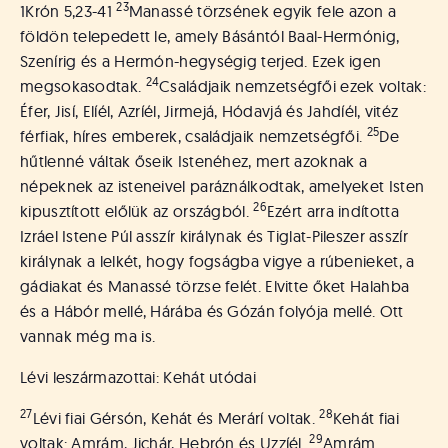
23
1Krón 5,23-41
Manassé törzsének egyik fele azon a
földön telepedett le, amely Básántól Baal-Hermónig,
Szenírig és a Hermón-hegységig terjed. Ezek igen
24
megsokasodtak.
Családjaik nemzetségfői ezek voltak:
Éfer, Jisí, Elíél, Azríél, Jirmejá, Hódavjá és Jahdíél, vitéz
25
férfiak, híres emberek, családjaik nemzetségfői.
De
hűtlenné váltak őseik Istenéhez, mert azoknak a
népeknek az isteneivel paráználkodtak, amelyeket Isten
26
kipusztított előlük az országból.
Ezért arra indította
Izráel Istene Púl asszír királynak és Tiglat-Pileszer asszír
királynak a lelkét, hogy fogságba vigye a rúbenieket, a
gádiakat és Manassé törzse felét. Elvitte őket Halahba
és a Hábór mellé, Hárába és Gózán folyója mellé. Ott
vannak még ma is.
Lévi leszármazottai: Kehát utódai
27
28
Lévi fiai Gérsón, Kehát és Merárí voltak.
Kehát fiai
29
voltak: Amrám, Jichár, Hebrón és Uzzíél.
Amrám