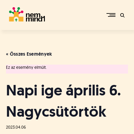
Skip
to
content
M
i
k
e
« Összes Események
p
é
Ez az esemény elmúlt.
r
c
s
Napi ige április 6.
i
R
e
Nagycsütörtök
f
o
r
m
2023.04.06