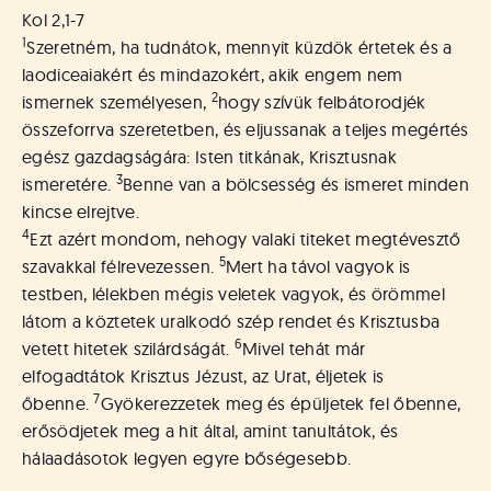
á
Kol 2,1-7
t
1
u
Szeretném, ha tudnátok, mennyit küzdök értetek és a
s
laodiceaiakért és mindazokért, akik engem nem
o
2
ismernek személyesen,
hogy szívük felbátorodjék
k
összeforrva szeretetben, és eljussanak a teljes megértés
e
egész gazdagságára: Isten titkának, Krisztusnak
-
3
ismeretére.
Benne van a bölcsesség és ismeret minden
L
kincse elrejtve.
a
4
Ezt azért mondom, nehogy valaki titeket megtévesztő
p
j
5
szavakkal félrevezessen.
Mert ha távol vagyok is
a
testben, lélekben mégis veletek vagyok, és örömmel
látom a köztetek uralkodó szép rendet és Krisztusba
6
vetett hitetek szilárdságát.
Mivel tehát már
elfogadtátok Krisztus Jézust, az Urat, éljetek is
7
őbenne.
Gyökerezzetek meg és épüljetek fel őbenne,
erősödjetek meg a hit által, amint tanultátok, és
hálaadásotok legyen egyre bőségesebb.