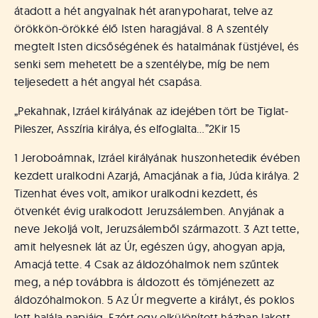
átadott a hét angyalnak hét aranypoharat, telve az
örökkön-örökké élő Isten haragjával. 8 A szentély
megtelt Isten dicsőségének és hatalmának füstjével, és
senki sem mehetett be a szentélybe, míg be nem
teljesedett a hét angyal hét csapása.
„Pekahnak, Izráel királyának az idejében tört be Tiglat-
Pileszer, Asszíria királya, és elfoglalta…”
2Kir 15
1 Jeroboámnak, Izráel királyának huszonhetedik évében
kezdett uralkodni Azarjá, Amacjának a fia, Júda királya. 2
Tizenhat éves volt, amikor uralkodni kezdett, és
ötvenkét évig uralkodott Jeruzsálemben. Anyjának a
neve Jekoljá volt, Jeruzsálemből származott. 3 Azt tette,
amit helyesnek lát az Úr, egészen úgy, ahogyan apja,
Amacjá tette. 4 Csak az áldozóhalmok nem szűntek
meg, a nép továbbra is áldozott és tömjénezett az
áldozóhalmokon. 5 Az Úr megverte a királyt, és poklos
lett halála napjáig. Ezért egy elkülönített házban lakott,