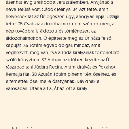
tizenhat évig uralkodott Jeruzsálemben. Anyjának a
neve Jerúsá volt, Cádók leánya. 34 Azt tette, amit
helyesnek lát az Úr, egészen úgy, ahogyan apja, Uzzijjá
tette. 35 Csak az áldozóhalmok nem szűntek meg, a
nép továbbra is áldozott és tömjénezett az
áldozóhalmokon. Ő építtette meg az Úr háza felső
kapuját. 36 Jótám egyéb dolgai, mindaz, amit
véghezvitt, meg van írva a Júda királyainak történetéről
szóló könyvben. 37 Abban az időben kezdte az Úr
rászabadítani Júdára Recínt, Arám királyát és Pekahot,
Remaljá fiát. 38 Azután Jótám pihenni tért őseihez, és
eltemették ősei mellé ősatyjának, Dávidnak a
városában. Utána a fia, Áház lett a király.