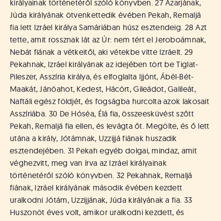
királyainak történetéről szóló könyvben. 27 Azarjának,
Júda királyának ötvenkettedik évében Pekah, Remaljá
fia lett Izráel királya Samáriában húsz esztendeig. 28 Azt
tette, amit rossznak lát az Úr: nem tért el Jeroboámnak,
Nebát fiának a vétkeitől, aki vétekbe vitte Izráelt. 29
Pekahnak, Izráel királyának az idejében tört be Tiglat-
Pileszer, Asszíria királya, és elfoglalta Ijjónt, Ábél-Bét-
Maakát, Jánóahot, Kedest, Hácórt, Gileádot, Galileát,
Naftáli egész földjét, és fogságba hurcolta azok lakosait
Asszíriába. 30 De Hóséa, Élá fia, összeesküvést szőtt
Pekah, Remaljá fia ellen, és levágta őt. Megölte, és ő lett
utána a király, Jótámnak, Uzzijjá fiának huszadik
esztendejében. 31 Pekah egyéb dolgai, mindaz, amit
véghezvitt, meg van írva az Izráel királyainak
történetéről szóló könyvben. 32 Pekahnak, Remaljá
fiának, Izráel királyának második évében kezdett
uralkodni Jótám, Uzzijjának, Júda királyának a fia. 33
Huszonöt éves volt, amikor uralkodni kezdett, és