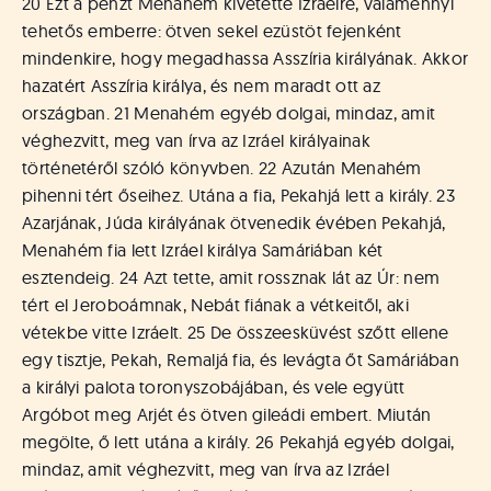
20 Ezt a pénzt Menahém kivetette Izráelre, valamennyi
tehetős emberre: ötven sekel ezüstöt fejenként
mindenkire, hogy megadhassa Asszíria királyának. Akkor
hazatért Asszíria királya, és nem maradt ott az
országban. 21 Menahém egyéb dolgai, mindaz, amit
véghezvitt, meg van írva az Izráel királyainak
történetéről szóló könyvben. 22 Azután Menahém
pihenni tért őseihez. Utána a fia, Pekahjá lett a király. 23
Azarjának, Júda királyának ötvenedik évében Pekahjá,
Menahém fia lett Izráel királya Samáriában két
esztendeig. 24 Azt tette, amit rossznak lát az Úr: nem
tért el Jeroboámnak, Nebát fiának a vétkeitől, aki
vétekbe vitte Izráelt. 25 De összeesküvést szőtt ellene
egy tisztje, Pekah, Remaljá fia, és levágta őt Samáriában
a királyi palota toronyszobájában, és vele együtt
Argóbot meg Arjét és ötven gileádi embert. Miután
megölte, ő lett utána a király. 26 Pekahjá egyéb dolgai,
mindaz, amit véghezvitt, meg van írva az Izráel