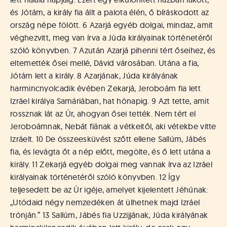
és Jótám, a király fia állt a palota élén, ő bíráskodott az
ország népe fölött. 6 Azarjá egyéb dolgai, mindaz, amit
véghezvitt, meg van írva a Júda királyainak történetéről
szóló könyvben. 7 Azután Azarjá pihenni tért őseihez, és
eltemették ősei mellé, Dávid városában. Utána a fia,
Jótám lett a király. 8 Azarjának, Júda királyának
harmincnyolcadik évében Zekarjá, Jeroboám fia lett
Izráel királya Samáriában, hat hónapig. 9 Azt tette, amit
rossznak lát az Úr, ahogyan ősei tették. Nem tért el
Jeroboámnak, Nebát fiának a vétkeitől, aki vétekbe vitte
Izráelt. 10 De összeesküvést szőtt ellene Sallúm, Jábés
fia, és levágta őt a nép előtt, megölte, és ő lett utána a
király. 11 Zekarjá egyéb dolgai meg vannak írva az Izráel
királyainak történetéről szóló könyvben. 12 Így
teljesedett be az Úr igéje, amelyet kijelentett Jéhúnak:
„Utódaid négy nemzedéken át ülhetnek majd Izráel
trónján.” 13 Sallúm, Jábés fia Uzzijjának, Júda királyának