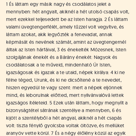
á
1 És láttam egy másik nagy és csodálatos jelet a
t
mennyben: hét angyalt, akiknél a hét utolsó csapás volt,
u
mert ezekkel teljesedett be az Isten haragja. 2 És láttam
s
o
valami üvegtengerfélét, amely tűzzel volt vegyítve, és
k
láttam azokat, akik legyőzték a fenevadat, annak
e
képmását és nevének számát, amint az üvegtengernél
-
álltak az Isten hárfáival, 3 és énekelték Mózesnek, Isten
L
szolgájának énekét és a Bárány énekét: Nagyok és
a
csodálatosak a te műveid, mindenható Úr Isten,
p
igazságosak és igazak a te utaid, népek királya: 4 ki ne
j
a
félne téged, Urunk, és ki ne dicsőítené a te nevedet,
hiszen egyedül te vagy szent: mert a népek eljönnek
mind, és leborulnak előtted, mert nyilvánvalóvá lettek
igazságos ítéleteid. 5 Ezek után láttam, hogy megnyílt a
bizonyságtétel sátrának szentélye a mennyben, 6 és
kijött a szentélyből a hét angyal, akiknél a hét csapás
volt: tiszta fénylő gyolcsba voltak öltözve, és mellüket
aranyöv vette körül. 7 És a négy élőlény közül az egyik