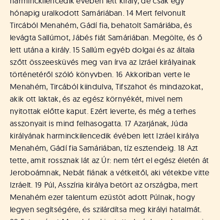
harminckilencedik évében lett király, de csak egy
hónapig uralkodott Samáriában. 14 Mert felvonult
Tircából Menahém, Gádí fia, behatolt Samáriába, és
levágta Sallúmot, Jábés fiát Samáriában. Megölte, és ő
lett utána a király. 15 Sallúm egyéb dolgai és az általa
szőtt összeesküvés meg van írva az Izráel királyainak
történetéről szóló könyvben. 16 Akkoriban verte le
Menahém, Tircából kiindulva, Tifszahot és mindazokat,
akik ott laktak, és az egész környékét, mivel nem
nyitottak előtte kaput. Ezért leverte, és még a terhes
asszonyait is mind felhasogatta. 17 Azarjának, Júda
királyának harminckilencedik évében lett Izráel királya
Menahém, Gádí fia Samáriában, tíz esztendeig. 18 Azt
tette, amit rossznak lát az Úr: nem tért el egész életén át
Jeroboámnak, Nebát fiának a vétkeitől, aki vétekbe vitte
Izráelt. 19 Púl, Asszíria királya betört az országba, mert
Menahém ezer talentum ezüstöt adott Púlnak, hogy
legyen segítségére, és szilárdítsa meg királyi hatalmát.