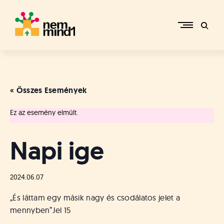
Skip
to
content
M
i
k
e
« Összes Események
p
é
Ez az esemény elmúlt.
r
c
s
Napi ige
i
R
e
2024.06.07
f
o
„És láttam egy másik nagy és csodálatos jelet a
r
mennyben”
Jel 15
m