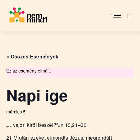
Skip
to
content
M
i
k
e
« Összes Események
p
é
r
Ez az esemény elmúlt.
c
s
Napi ige
i
R
e
március 5
f
o
„…vajon kiről beszél?”
Jn 13,21–30
r
m
21 Miután ezeket elmondta Jézus, megrendült