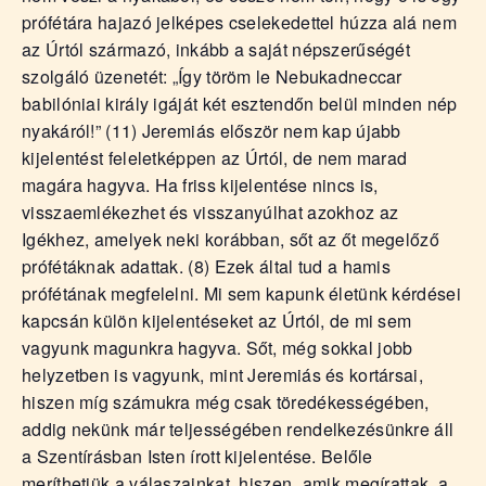
prófétára hajazó jelképes cselekedettel húzza alá nem
az Úrtól származó, inkább a saját népszerűségét
szolgáló üzenetét: „Így töröm le Nebukadneccar
babilóniai király igáját két esztendőn belül minden nép
nyakáról!” (11) Jeremiás először nem kap újabb
kijelentést feleletképpen az Úrtól, de nem marad
magára hagyva. Ha friss kijelentése nincs is,
visszaemlékezhet és visszanyúlhat azokhoz az
Igékhez, amelyek neki korábban, sőt az őt megelőző
prófétáknak adattak. (8) Ezek által tud a hamis
prófétának megfelelni. Mi sem kapunk életünk kérdései
kapcsán külön kijelentéseket az Úrtól, de mi sem
vagyunk magunkra hagyva. Sőt, még sokkal jobb
helyzetben is vagyunk, mint Jeremiás és kortársai,
hiszen míg számukra még csak töredékességében,
addig nekünk már teljességében rendelkezésünkre áll
a Szentírásban Isten írott kijelentése. Belőle
meríthetjük a válaszainkat, hiszen „amik megírattak, a