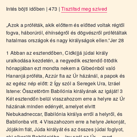
Intés böjti időben | 473 |
Tisztítsd meg szíved
„Azok a próféták, akik előttem és előtted voltak régtől
fogva, háborúról, éhínségről és dögvészről prófétáltak
hatalmas országok és nagy királyságok ellen.”
Jer 28
1 Abban az esztendőben, Cidkijjá júdai király
uralkodása kezdetén, a negyedik esztendő ötödik
hónapjában ezt mondta nekem a Gibeónból való
Hananjá próféta, Azzúr fia az Úr házánál, a papok és
az egész nép előtt: 2 Így szól a Seregek Ura, Izráel
Istene: Összetöröm Babilónia királyának az igáját! 3
Két esztendőn belül visszahozom erre a helyre az Úr
házának minden edényét, amelyet elvitt
Nebukadneccar, Babilónia királya erről a helyről, és
Babilonba vitt. 4 Visszahozom erre a helyre Jekonját,
Jójákím fiát, Júda királyát és az összes júdai foglyot,
aki elkerült Babilóniába – így szól az Úr –, mert