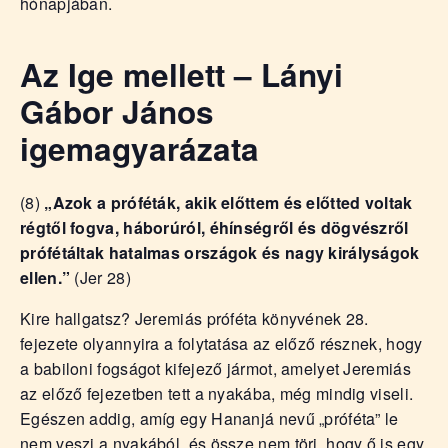
hónapjában.
Az Ige mellett – Lányi
Gábor János
igemagyarázata
(8)
„Azok a próféták, akik előttem és előtted voltak
régtől fogva, háborúról, éhínségről és dögvészről
prófétáltak hatalmas országok és nagy királyságok
ellen.”
(Jer 28)
Kire hallgatsz? Jeremiás próféta könyvének 28.
fejezete olyannyira a folytatása az előző résznek, hogy
a babiloni fogságot kifejező jármot, amelyet Jeremiás
az előző fejezetben tett a nyakába, még mindig viseli.
Egészen addig, amíg egy Hananjá nevű „próféta” le
nem veszi a nyakából, és össze nem töri, hogy ő is egy