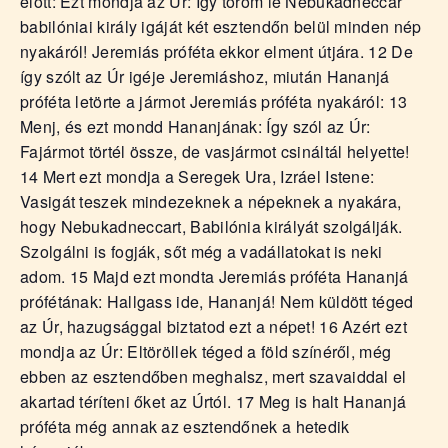
előtt: Ezt mondja az Úr: Így töröm le Nebukadneccar
babilóniai király igáját két esztendőn belül minden nép
nyakáról! Jeremiás próféta ekkor elment útjára. 12 De
így szólt az Úr igéje Jeremiáshoz, miután Hananjá
próféta letörte a jármot Jeremiás próféta nyakáról: 13
Menj, és ezt mondd Hananjának: Így szól az Úr:
Fajármot törtél össze, de vasjármot csináltál helyette!
14 Mert ezt mondja a Seregek Ura, Izráel Istene:
Vasigát teszek mindezeknek a népeknek a nyakára,
hogy Nebukadneccart, Babilónia királyát szolgálják.
Szolgálni is fogják, sőt még a vadállatokat is neki
adom. 15 Majd ezt mondta Jeremiás próféta Hananjá
prófétának: Hallgass ide, Hananjá! Nem küldött téged
az Úr, hazugsággal biztatod ezt a népet! 16 Azért ezt
mondja az Úr: Eltöröllek téged a föld színéről, még
ebben az esztendőben meghalsz, mert szavaiddal el
akartad téríteni őket az Úrtól. 17 Meg is halt Hananjá
próféta még annak az esztendőnek a hetedik