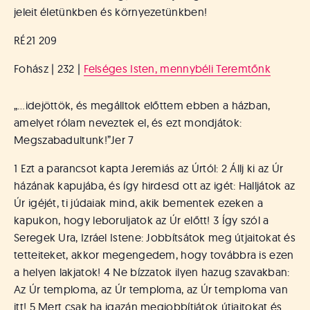
jeleit életünkben és környezetünkben!
RÉ21 209
Fohász | 232 |
Felséges Isten, mennybéli Teremtőnk
„…idejöttök, és megálltok előttem ebben a házban,
amelyet rólam neveztek el, és ezt mondjátok:
Megszabadultunk!”
Jer 7
1 Ezt a parancsot kapta Jeremiás az Úrtól: 2 Állj ki az Úr
házának kapujába, és így hirdesd ott az igét: Halljátok az
Úr igéjét, ti júdaiak mind, akik bementek ezeken a
kapukon, hogy leboruljatok az Úr előtt! 3 Így szól a
Seregek Ura, Izráel Istene: Jobbítsátok meg útjaitokat és
tetteiteket, akkor megengedem, hogy továbbra is ezen
a helyen lakjatok! 4 Ne bízzatok ilyen hazug szavakban:
Az Úr temploma, az Úr temploma, az Úr temploma van
itt! 5 Mert csak ha igazán megjobbítjátok útjaitokat és