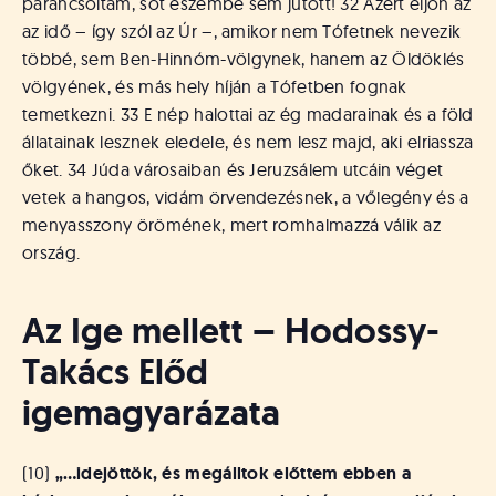
parancsoltam, sőt eszembe sem jutott! 32 Azért eljön az
az idő – így szól az Úr –, amikor nem Tófetnek nevezik
többé, sem Ben-Hinnóm-völgynek, hanem az Öldöklés
völgyének, és más hely híján a Tófetben fognak
temetkezni. 33 E nép halottai az ég madarainak és a föld
állatainak lesznek eledele, és nem lesz majd, aki elriassza
őket. 34 Júda városaiban és Jeruzsálem utcáin véget
vetek a hangos, vidám örvendezésnek, a vőlegény és a
menyasszony örömének, mert romhalmazzá válik az
ország.
Az Ige mellett – Hodossy-
Takács Előd
igemagyarázata
(10)
„…idejöttök, és megálltok előttem ebben a