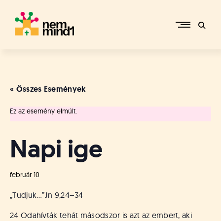
Skip
to
content
M
i
k
e
« Összes Események
p
é
Ez az esemény elmúlt.
r
c
s
Napi ige
i
R
e
február 10
f
o
„Tudjuk…”
Jn 9,24–34
r
m
24 Odahívták tehát másodszor is azt az embert, aki