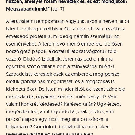
házban, amelyet rólam neveztek el, és ezt mondjátok:
Megszabadultunk!”
(Jer 7)
A jeruzsálemi templomban vagyunk, azon a helyen, ahol
Istent segítségül kell hívni. Ott a nép, ott van a szólásra
emelkedő próféta is, mi pedig némán szemléljük az
eseményeket. A téren jövő-menő emberek, ráérősen
beszélgető papok, áldozati állatokat végzetük felé
vezető-lökdöső izráeliták, Jeremiás pedig mintha
egyetlen szót ordítana bele a zsibvásárba: miért?!
Szabadulást kerestek ezek az emberek, meg persze
életük gondjainak megoldását, és a megszokás is
idehozta őket. De Isten mindenkitől, aki szent színe elé
merészkedik, ugyanazt kérdezi: miért vagy itt? Van
valami konkrét kérdésed? Kérésed talán? Úgy érzed,
megérdemled, amit kigondoltál, csak „biztos, ami
biztos” alapon egy kicsit meg akarod zsírozni a
folyamatot? Gondolod, bebiztosíthatod a sikert,
belekényszerítheted Istent az istentelen