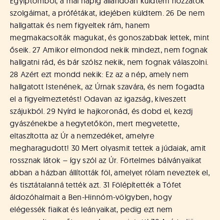
Egyiptomból, a mai napig állandóan küldtem hozzátok
szolgáimat, a prófétákat, idejében küldtem. 26 De nem
hallgattak és nem figyeltek rám, hanem
megmakacsolták magukat, és gonoszabbak lettek, mint
őseik. 27 Amikor elmondod nekik mindezt, nem fognak
hallgatni rád, és bár szólsz nekik, nem fognak válaszolni.
28 Azért ezt mondd nekik: Ez az a nép, amely nem
hallgatott Istenének, az Úrnak szavára, és nem fogadta
el a figyelmeztetést! Odavan az igazság, kiveszett
szájukból. 29 Nyírd le hajkoronád, és dobd el, kezdj
gyászénekbe a hegytetőkön, mert megvetette,
eltaszította az Úr a nemzedéket, amelyre
megharagudott! 30 Mert olyasmit tettek a júdaiak, amit
rossznak látok – így szól az Úr. Förtelmes bálványaikat
abban a házban állították föl, amelyet rólam neveztek el,
és tisztátalanná tették azt. 31 Fölépítették a Tófet
áldozóhalmait a Ben-Hinnóm-völgyben, hogy
elégessék fiaikat és leányaikat, pedig ezt nem