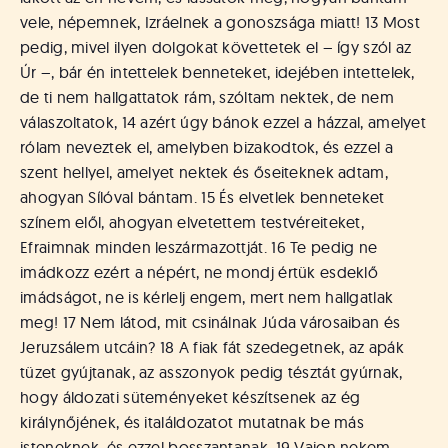
vele, népemnek, Izráelnek a gonoszsága miatt! 13 Most
pedig, mivel ilyen dolgokat követtetek el – így szól az
Úr –, bár én intettelek benneteket, idejében intettelek,
de ti nem hallgattatok rám, szóltam nektek, de nem
válaszoltatok, 14 azért úgy bánok ezzel a házzal, amelyet
rólam neveztek el, amelyben bizakodtok, és ezzel a
szent hellyel, amelyet nektek és őseiteknek adtam,
ahogyan Sílóval bántam. 15 És elvetlek benneteket
színem elől, ahogyan elvetettem testvéreiteket,
Efraimnak minden leszármazottját. 16 Te pedig ne
imádkozz ezért a népért, ne mondj értük esdeklő
imádságot, ne is kérlelj engem, mert nem hallgatlak
meg! 17 Nem látod, mit csinálnak Júda városaiban és
Jeruzsálem utcáin? 18 A fiak fát szedegetnek, az apák
tüzet gyújtanak, az asszonyok pedig tésztát gyúrnak,
hogy áldozati süteményeket készítsenek az ég
királynőjének, és italáldozatot mutatnak be más
isteneknek, és ezzel bosszantanak. 19 Vajon nekem