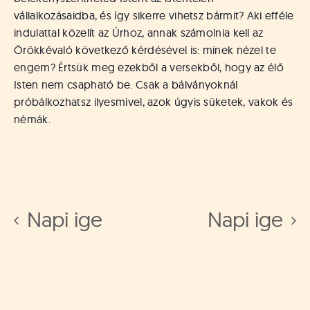
vállalkozásaidba, és így sikerre vihetsz bármit? Aki efféle
indulattal közelít az Úrhoz, annak számolnia kell az
Örökkévaló következő kérdésével is: minek nézel te
engem? Értsük meg ezekből a versekből, hogy az élő
Isten nem csapható be. Csak a bálványoknál
próbálkozhatsz ilyesmivel, azok úgyis süketek, vakok és
némák.
Napi ige
Napi ige