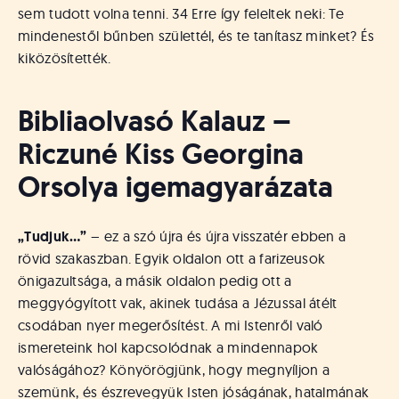
sem tudott volna tenni. 34 Erre így feleltek neki: Te
mindenestől bűnben születtél, és te tanítasz minket? És
kiközösítették.
Bibliaolvasó Kalauz –
Riczuné Kiss Georgina
Orsolya igemagyarázata
„Tudjuk…”
– ez a szó újra és újra visszatér ebben a
rövid szakaszban. Egyik oldalon ott a farizeusok
önigazultsága, a másik oldalon pedig ott a
meggyógyított vak, akinek tudása a Jézussal átélt
csodában nyer megerősítést. A mi Istenről való
ismereteink hol kapcsolódnak a mindennapok
valóságához? Könyörögjünk, hogy megnyíljon a
szemünk, és észrevegyük Isten jóságának, hatalmának