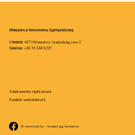
Mikepércsi Református Egyházközség
Címünk:
4271 Mikepércs, Szabadság utca 2.
Telefon:
+36 70 638 6227
Adatkezelési tájékoztató
Korábbi weboldalunk
© nemmind1.hu – Minden jog fenntartva