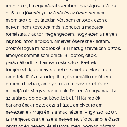
tetteiteket, ha egymással szemben igazságosan jártok
el, 6 ha a jövevényt, az árvát és az özvegyet nem
nyomjátok el, és ártatlan vért sem ontotok ezen a
helyen, nem követtek más isteneket a magatok
romlására: 7 akkor megengedem, hogy ezen a helyen
lakjatok, azon a földön, amelyet őseiteknek adtam,
öröktől fogva mindörökké. 8 Ti hazug szavakban bíztok,
amelyek semmit sem érnek. 9 Loptok, öltök,
paráználkodtok, hamisan esküsztök, Baalnak
tömjéneztek, és más isteneket követtek, akiket nem
ismertek. 10 Azután idejöttök, és megálltok előttem
ebben a házban, amelyet rólam neveztek el, és ezt
mondjátok: Megszabadultunk! De azután ugyanazokat
az utálatos dolgokat követitek el. 11 Hát rablók
barlangjának nézitek ezt a házat, amelyet rólam
neveztek el? Majd én is annak nézem! – így szól az Úr.
12 Menjetek csak el szent helyemre, Sílóba, ahol először
lakott az én nevem, és lássátok meg, hogyan bántam