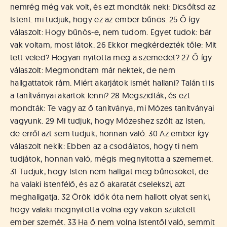
á
nemrég még vak volt, és ezt mondták neki: Dicsőítsd az
t
Istent: mi tudjuk, hogy ez az ember bűnös. 25 Ő így
u
válaszolt: Hogy bűnös-e, nem tudom. Egyet tudok: bár
s
o
vak voltam, most látok. 26 Ekkor megkérdezték tőle: Mit
k
tett veled? Hogyan nyitotta meg a szemedet? 27 Ő így
e
válaszolt: Megmondtam már nektek, de nem
-
hallgattatok rám. Miért akarjátok ismét hallani? Talán ti is
L
a tanítványai akartok lenni? 28 Megszidták, és ezt
a
mondták: Te vagy az ő tanítványa, mi Mózes tanítványai
p
vagyunk. 29 Mi tudjuk, hogy Mózeshez szólt az Isten,
j
a
de erről azt sem tudjuk, honnan való. 30 Az ember így
válaszolt nekik: Ebben az a csodálatos, hogy ti nem
tudjátok, honnan való, mégis megnyitotta a szememet.
31 Tudjuk, hogy Isten nem hallgat meg bűnösöket; de
ha valaki istenfélő, és az ő akaratát cselekszi, azt
meghallgatja. 32 Örök idők óta nem hallott olyat senki,
hogy valaki megnyitotta volna egy vakon született
ember szemét. 33 Ha ő nem volna Istentől való, semmit