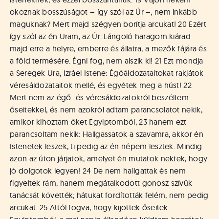
okoznak bosszúságot – így szól az Úr –, nem inkább
maguknak? Mert majd szégyen borítja arcukat! 20 Ezért
így szól az én Uram, az Úr: Lángoló haragom kiárad
majd erre a helyre, emberre és állatra, a mezők fájára és
a föld termésére. Égni fog, nem alszik ki! 21 Ezt mondja
a Seregek Ura, Izráel Istene: Égőáldozataitokat rakjátok
véresáldozataitok mellé, és egyétek meg a húst! 22
Mert nem az égő- és véresáldozatokról beszéltem
őseitekkel, és nem azokról adtam parancsolatot nekik,
amikor kihoztam őket Egyiptomból, 23 hanem ezt
parancsoltam nekik: Hallgassatok a szavamra, akkor én
Istenetek leszek, ti pedig az én népem lesztek. Mindig
azon az úton járjatok, amelyet én mutatok nektek, hogy
jó dolgotok legyen! 24 De nem hallgattak és nem
figyeltek rám, hanem megátalkodott gonosz szívük
tanácsát követték; hátukat fordították felém, nem pedig
arcukat. 25 Attól fogva, hogy kijöttek őseitek