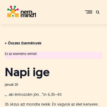
Skip
to
content
M
i
k
e
« Összes Események
p
é
Ez az esemény elmúlt.
r
c
s
Napi ige
i
R
e
január 20
f
o
„…aki énhozzám jön…”
Jn 6,35–40
r
m
35 Jézus azt mondta nekik: Én vagyok az élet kenyere: