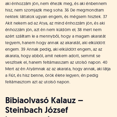
á
aki énhozzám jön, nem éhezik meg, és aki énbennem
t
hisz, nem szomjazik meg soha. 36 De megmondtam
u
nektek: láttatok ugyan engem, és mégsem hisztek. 37
s
o
Akit nekem ad az Atya, az mind énhozzám jön, és aki
k
énhozzám jön, azt én nem küldöm el; 38 mert nem
e
azért szálltam le a mennyből, hogy a magam akaratát
-
tegyem, hanem hogy annak az akaratát, aki elküldött
L
engem. 39 Annak pedig, aki elküldött engem, az az
a
akarata, hogy abból, amit nekem adott, semmit se
p
veszítsek el, hanem feltámasszam az utolsó napon. 40
j
a
Mert az én Atyámnak az az akarata, hogy annak, aki látja
a Fiút, és hisz benne, örök élete legyen; én pedig
feltámasztom azt az utolsó napon.
Bibiaolvasó Kalauz –
Steinbach József