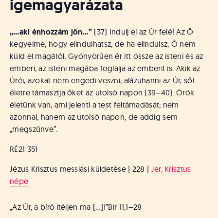
igemagyarázata
„…aki énhozzám jön…”
(37) Indulj el az Úr felé! Az Ő
kegyelme, hogy elindulhatsz, de ha elindulsz, Ő nem
küld el magától. Gyönyörűen ér itt össze az isteni és az
emberi; az isteni magába foglalja az emberit is. Akik az
Úréi, azokat nem engedi veszni, alázuhanni az Úr, sőt
életre támasztja őket az utolsó napon (39–40). Örök
életünk van, ami jelenti a test feltámadását; nem
azonnal, hanem az utolsó napon, de addig sem
„megszűnve”.
RÉ21 351
Jézus Krisztus messiási küldetése | 228 |
Jer, Krisztus
népe
„Az Úr, a bíró ítéljen ma […]!”
Bír 11,1–28