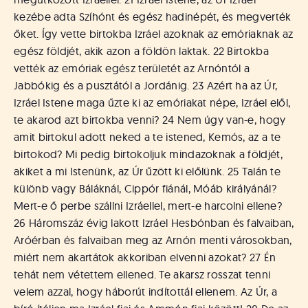
kezébe adta Szíhónt és egész hadinépét, és megverték
őket. Így vette birtokba Izráel azoknak az emóriaknak az
egész földjét, akik azon a földön laktak. 22 Birtokba
vették az emóriak egész területét az Arnóntól a
Jabbókig és a pusztától a Jordánig. 23 Azért ha az Úr,
Izráel Istene maga űzte ki az emóriakat népe, Izráel elől,
te akarod azt birtokba venni? 24 Nem úgy van-e, hogy
amit birtokul adott neked a te istened, Kemós, az a te
birtokod? Mi pedig birtokoljuk mindazoknak a földjét,
akiket a mi Istenünk, az Úr űzött ki előlünk. 25 Talán te
különb vagy Báláknál, Cippór fiánál, Móáb királyánál?
Mert-e ő perbe szállni Izráellel, mert-e harcolni ellene?
26 Háromszáz évig lakott Izráel Hesbónban és falvaiban,
Aróérban és falvaiban meg az Arnón menti városokban,
miért nem akartátok akkoriban elvenni azokat? 27 Én
tehát nem vétettem ellened. Te akarsz rosszat tenni
velem azzal, hogy háborút indítottál ellenem. Az Úr, a