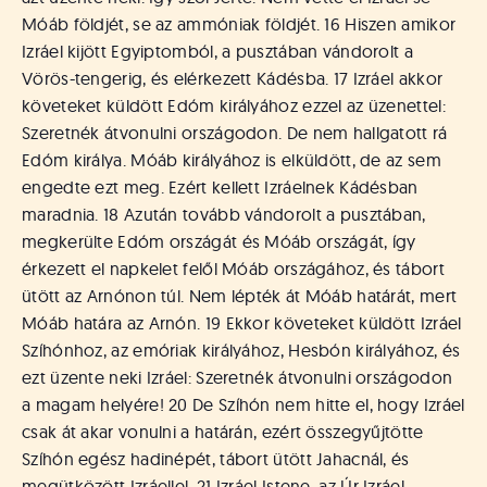
Móáb földjét, se az ammóniak földjét. 16 Hiszen amikor
Izráel kijött Egyiptomból, a pusztában vándorolt a
Vörös-tengerig, és elérkezett Kádésba. 17 Izráel akkor
követeket küldött Edóm királyához ezzel az üzenettel:
Szeretnék átvonulni országodon. De nem hallgatott rá
Edóm királya. Móáb királyához is elküldött, de az sem
engedte ezt meg. Ezért kellett Izráelnek Kádésban
maradnia. 18 Azután tovább vándorolt a pusztában,
megkerülte Edóm országát és Móáb országát, így
érkezett el napkelet felől Móáb országához, és tábort
ütött az Arnónon túl. Nem lépték át Móáb határát, mert
Móáb határa az Arnón. 19 Ekkor követeket küldött Izráel
Szíhónhoz, az emóriak királyához, Hesbón királyához, és
ezt üzente neki Izráel: Szeretnék átvonulni országodon
a magam helyére! 20 De Szíhón nem hitte el, hogy Izráel
csak át akar vonulni a határán, ezért összegyűjtötte
Szíhón egész hadinépét, tábort ütött Jahacnál, és
megütközött Izráellel. 21 Izráel Istene, az Úr Izráel