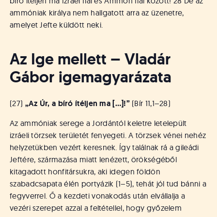
bíró ítéljen ma Izráel fiai és Ammón fiai között! 28 De az
ammóniak királya nem hallgatott arra az üzenetre,
amelyet Jefte küldött neki.
Az Ige mellett – Vladár
Gábor igemagyarázata
(27)
„Az Úr, a bíró ítéljen ma […]!”
(Bír 11,1–28)
Az ammóniak serege a Jordántól keletre letelepült
izráeli törzsek területét fenyegeti. A törzsek vénei nehéz
helyzetükben vezért keresnek. Így találnak rá a gileádi
Jeftére, származása miatt lenézett, örökségéből
kitagadott honfitársukra, aki idegen földön
szabadcsapata élén portyázik (1–5), tehát jól tud bánni a
fegyverrel. Ő a kezdeti vonakodás után elvállalja a
vezéri szerepet azzal a feltétellel, hogy győzelem