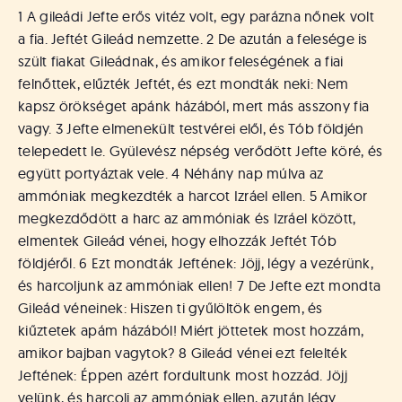
1 A gileádi Jefte erős vitéz volt, egy parázna nőnek volt
a fia. Jeftét Gileád nemzette. 2 De azután a felesége is
szült fiakat Gileádnak, és amikor feleségének a fiai
felnőttek, elűzték Jeftét, és ezt mondták neki: Nem
kapsz örökséget apánk házából, mert más asszony fia
vagy. 3 Jefte elmenekült testvérei elől, és Tób földjén
telepedett le. Gyülevész népség verődött Jefte köré, és
együtt portyáztak vele. 4 Néhány nap múlva az
ammóniak megkezdték a harcot Izráel ellen. 5 Amikor
megkezdődött a harc az ammóniak és Izráel között,
elmentek Gileád vénei, hogy elhozzák Jeftét Tób
földjéről. 6 Ezt mondták Jeftének: Jöjj, légy a vezérünk,
és harcoljunk az ammóniak ellen! 7 De Jefte ezt mondta
Gileád véneinek: Hiszen ti gyűlöltök engem, és
kiűztetek apám házából! Miért jöttetek most hozzám,
amikor bajban vagytok? 8 Gileád vénei ezt felelték
Jeftének: Éppen azért fordultunk most hozzád. Jöjj
velünk, és harcolj az ammóniak ellen, azután légy