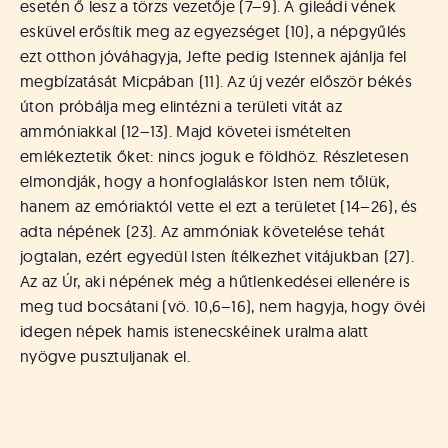
esetén ő lesz a törzs vezetője (7–9). A gileádi vének
esküvel erősítik meg az egyezséget (10), a népgyűlés
ezt otthon jóváhagyja, Jefte pedig Istennek ajánlja fel
megbízatását Micpában (11). Az új vezér először békés
úton próbálja meg elintézni a területi vitát az
ammóniakkal (12–13). Majd követei ismételten
emlékeztetik őket: nincs joguk e földhöz. Részletesen
elmondják, hogy a honfoglaláskor Isten nem tőlük,
hanem az emóriaktól vette el ezt a területet (14–26), és
adta népének (23). Az ammóniak követelése tehát
jogtalan, ezért egyedül Isten ítélkezhet vitájukban (27).
Az az Úr, aki népének még a hűtlenkedései ellenére is
meg tud bocsátani (vö. 10,6–16), nem hagyja, hogy övéi
idegen népek hamis istenecskéinek uralma alatt
nyögve pusztuljanak el.