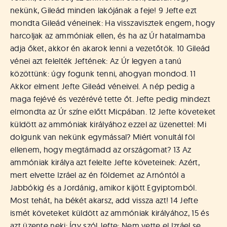
nekünk, Gileád minden lakójának a feje! 9 Jefte ezt
mondta Gileád véneinek: Ha visszavisztek engem, hogy
harcoljak az ammóniak ellen, és ha az Úr hatalmamba
adja őket, akkor én akarok lenni a vezetőtök. 10 Gileád
vénei azt felelték Jeftének: Az Úr legyen a tanú
közöttünk: úgy fogunk tenni, ahogyan mondod. 11
Akkor elment Jefte Gileád véneivel. A nép pedig a
maga fejévé és vezérévé tette őt. Jefte pedig mindezt
elmondta az Úr színe előtt Micpában. 12 Jefte követeket
küldött az ammóniak királyához ezzel az üzenettel: Mi
dolgunk van nekünk egymással? Miért vonultál föl
ellenem, hogy megtámadd az országomat? 13 Az
ammóniak királya azt felelte Jefte követeinek: Azért,
mert elvette Izráel az én földemet az Arnóntól a
Jabbókig és a Jordánig, amikor kijött Egyiptomból.
Most tehát, ha békét akarsz, add vissza azt! 14 Jefte
ismét követeket küldött az ammóniak királyához, 15 és
azt üzente neki: Így szól Jefte: Nem vette el Izráel se