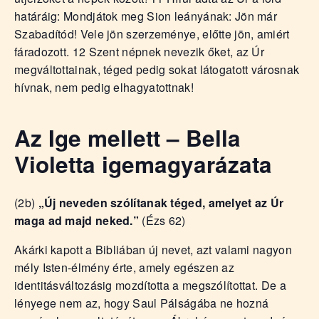
határáig: Mondjátok meg Sion leányának: Jön már
Szabadítód! Vele jön szerzeménye, előtte jön, amiért
fáradozott. 12 Szent népnek nevezik őket, az Úr
megváltottainak, téged pedig sokat látogatott városnak
hívnak, nem pedig elhagyatottnak!
Az Ige mellett – Bella
Violetta igemagyarázata
(2b)
„Új neveden szólítanak téged, amelyet az Úr
maga ad majd neked.”
(Ézs 62)
Akárki kapott a Bibliában új nevet, azt valami nagyon
mély Isten-élmény érte, amely egészen az
identitásváltozásig mozdította a megszólítottat. De a
lényege nem az, hogy Saul Pálságába ne hozná