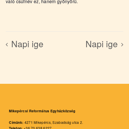
való csúfnév ez, hanem gyönyörű.
Napi ige
Napi ige
Mikepércsi Református Egyházközség
Címünk:
4271 Mikepércs, Szabadság utca 2.
Telefon:
+36 70 638 6227