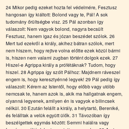
á
24 Mikor pedig ezeket hozta fel védelmére, Fesztusz
t
hangosan így kiáltott: Bolond vagy te, Pál! A sok
u
s
tudomány őrültségbe visz. 25 Pál azonban így
o
válaszolt: Nem vagyok bolond, nagyra becsült
k
Fesztusz, hanem igaz és józan beszédet szólok. 26
e
Mert tud ezekről a király, akihez bátran szólok, mert
-
nem hiszem, hogy rejtve volna előtte ezek közül bármi
L
is, hiszen nem valami zugban történt dolgok ezek. 27
a
Hiszel-e Agrippa király a prófétáknak? Tudom, hogy
p
j
hiszel. 28 Agrippa így szólt Pálhoz: Majdnem ráveszel
a
engem is, hogy keresztyénné legyek! 29 Pál pedig így
válaszolt: Kérem az Istentől, hogy előbb vagy utóbb
nemcsak te, hanem azok is, akik ma hallgatnak engem,
olyanná legyenek, amilyen én is vagyok e bilincsek
nélkül. 30 Ezután felállt a király, a helytartó, Bereniké,
és felálltak a velük együtt ülők. 31 Távozóban így
beszélgettek egymás között: Semmi halálra vagy