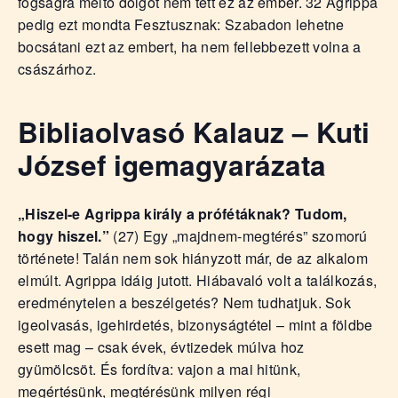
fogságra méltó dolgot nem tett ez az ember. 32 Agrippa
pedig ezt mondta Fesztusznak: Szabadon lehetne
bocsátani ezt az embert, ha nem fellebbezett volna a
császárhoz.
Bibliaolvasó Kalauz – Kuti
József igemagyarázata
„Hiszel-e Agrippa király a prófétáknak? Tudom,
hogy hiszel.”
(27) Egy „majdnem-megtérés” szomorú
története! Talán nem sok hiányzott már, de az alkalom
elmúlt. Agrippa idáig jutott. Hiábavaló volt a találkozás,
eredménytelen a beszélgetés? Nem tudhatjuk. Sok
igeolvasás, igehirdetés, bizonyságtétel – mint a földbe
esett mag – csak évek, évtizedek múlva hoz
gyümölcsöt. És fordítva: vajon a mai hitünk,
megértésünk, megtérésünk milyen régi