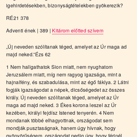
igehirdetésekben, bizonyságtételekben gyökerezik?
RÉ21 378
Adventi ének | 389 |
Kitárom előtted szívem
„Új neveden szólítanak téged, amelyet az Úr maga ad
majd neked.”
Ézs 62
1 Nem hallgathatok Sion miatt, nem nyughatom
Jeruzsálem miatt, míg nem ragyog igazsága, mint a
hajnalfény, és szabadulása, mint az égő fáklya. 2 Látni
fogják igazságodat a népek, dicsőségedet az összes
király. Új neveden szólítanak téged, amelyet az Úr
maga ad majd neked. 3 Ékes korona leszel az Úr
kezében, királyi fejdísz Istened tenyerén. 4 Nem
mondanak többé elhagyottnak, országodat sem
mondják pusztaságnak, hanem úgy hívnak, hogy
gyönyörűségem, országodat pedig úgy, hogy férjnél