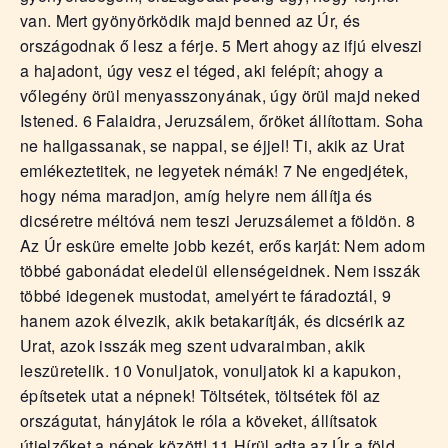
van. Mert gyönyörködik majd benned az Úr, és
országodnak ő lesz a férje. 5 Mert ahogy az ifjú elveszi
a hajadont, úgy vesz el téged, aki felépít; ahogy a
vőlegény örül menyasszonyának, úgy örül majd neked
Istened. 6 Falaidra, Jeruzsálem, őröket állítottam. Soha
ne hallgassanak, se nappal, se éjjel! Ti, akik az Urat
emlékeztetitek, ne legyetek némák! 7 Ne engedjétek,
hogy néma maradjon, amíg helyre nem állítja és
dicséretre méltóvá nem teszi Jeruzsálemet a földön. 8
Az Úr esküre emelte jobb kezét, erős karját: Nem adom
többé gabonádat eledelül ellenségeidnek. Nem isszák
többé idegenek mustodat, amelyért te fáradoztál, 9
hanem azok élvezik, akik betakarítják, és dicsérik az
Urat, azok isszák meg szent udvaraimban, akik
leszüretelik. 10 Vonuljatok, vonuljatok ki a kapukon,
építsetek utat a népnek! Töltsétek, töltsétek föl az
országutat, hányjátok le róla a köveket, állítsatok
útjelzőket a népek között! 11 Hírül adta az Úr a föld