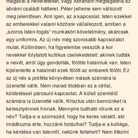
magával a neveltetését, vagy Ábrahám megtagadná az
abrámi családi hátteret. Péter jelleme sem változott
meg jelentősen. Ami igen, az a kapcsolat. Isten ezekkel
az emberekkel valami közösre vállalkozott, amiben a
„szoros Isten-fogás” munkaköri követelmény, akárcsak
egy uniformis. Az új név még szorosabb kapcsolatot
mutat. Különösen, ha figyelembe vesszük a kor
nevekkel folytatott kultikus cselekedeteit: akinek tudták
a nevét, arról úgy gondolták, fölötte hatalmuk van. Isten
kijelentette a hatalmát ezek fölött az emberek fölött. Ez
az új név a próféta könyvében mások számára is
üzenetté válik. Nem marad titokban ez a céllal,
küldetéssel párosuló kapcsolat. A külső szemlélő
számára is üzenetté válik. Krisztus után bennünket is
keresztyénnek hívnak. Mennyire tudható rólunk ez a
név? Tudja-e a szomszéd, hogy ha keres valakit, aki
imádkozna érte, hozzánk fordulhat? Tudja-e a kolléga,
ha kérdése van Istenről, nekünk felteheti? Nem titkolni