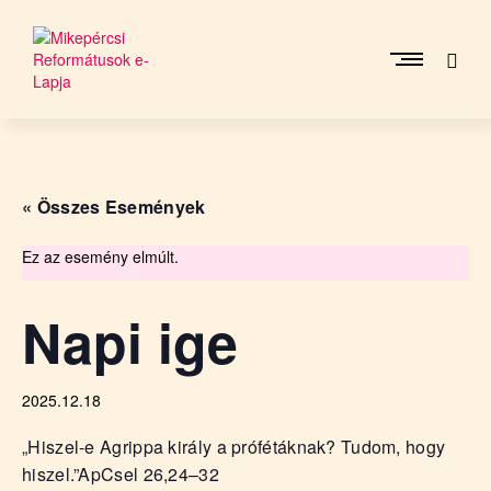
Skip
to
content
M
i
k
e
« Összes Események
p
é
r
Ez az esemény elmúlt.
c
s
Napi ige
i
R
e
2025.12.18
f
o
„Hiszel-e Agrippa király a prófétáknak? Tudom, hogy
r
hiszel.”
m
ApCsel 26,24–32