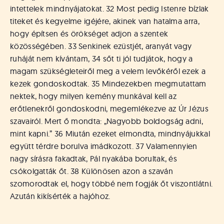
intettelek mindnyájatokat. 32 Most pedig Istenre bízlak
titeket és kegyelme igéjére, akinek van hatalma arra,
hogy építsen és örökséget adjon a szentek
közösségében. 33 Senkinek ezüstjét, aranyát vagy
ruháját nem kívántam, 34 sőt ti jól tudjátok, hogy a
magam szükségleteiről meg a velem levőkéről ezek a
kezek gondoskodtak. 35 Mindezekben megmutattam
nektek, hogy milyen kemény munkával kell az
erőtlenekről gondoskodni, megemlékezve az Úr Jézus
szavairól. Mert ő mondta: „Nagyobb boldogság adni,
mint kapni.” 36 Miután ezeket elmondta, mindnyájukkal
együtt térdre borulva imádkozott. 37 Valamennyien
nagy sírásra fakadtak, Pál nyakába borultak, és
csókolgatták őt. 38 Különösen azon a szaván
szomorodtak el, hogy többé nem fogják őt viszontlátni.
Azután kikísérték a hajóhoz.