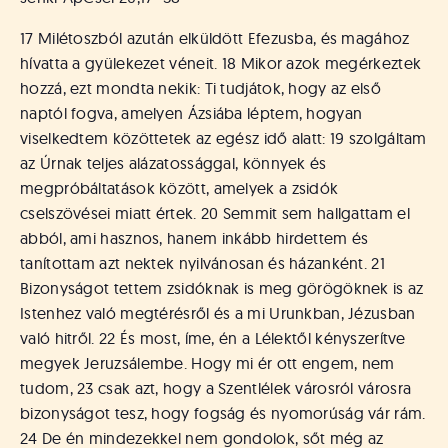
á
t
17 Milétoszból azután elküldött Efezusba, és magához
u
hívatta a gyülekezet véneit. 18 Mikor azok megérkeztek
s
o
hozzá, ezt mondta nekik: Ti tudjátok, hogy az első
k
naptól fogva, amelyen Ázsiába léptem, hogyan
e
viselkedtem közöttetek az egész idő alatt: 19 szolgáltam
-
az Úrnak teljes alázatossággal, könnyek és
L
megpróbáltatások között, amelyek a zsidók
a
cselszövései miatt értek. 20 Semmit sem hallgattam el
p
abból, ami hasznos, hanem inkább hirdettem és
j
a
tanítottam azt nektek nyilvánosan és házanként. 21
Bizonyságot tettem zsidóknak is meg görögöknek is az
Istenhez való megtérésről és a mi Urunkban, Jézusban
való hitről. 22 És most, íme, én a Lélektől kényszerítve
megyek Jeruzsálembe. Hogy mi ér ott engem, nem
tudom, 23 csak azt, hogy a Szentlélek városról városra
bizonyságot tesz, hogy fogság és nyomorúság vár rám.
24 De én mindezekkel nem gondolok, sőt még az