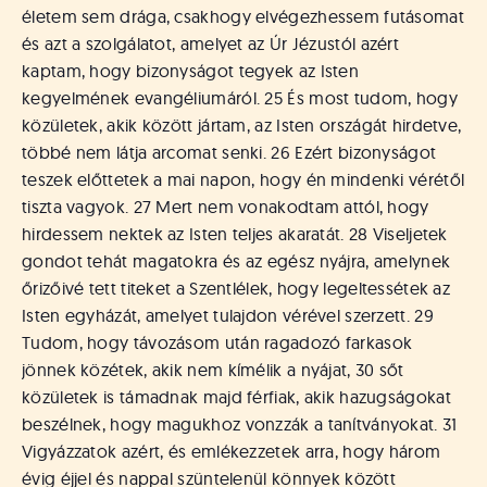
életem sem drága, csakhogy elvégezhessem futásomat
és azt a szolgálatot, amelyet az Úr Jézustól azért
kaptam, hogy bizonyságot tegyek az Isten
kegyelmének evangéliumáról. 25 És most tudom, hogy
közületek, akik között jártam, az Isten országát hirdetve,
többé nem látja arcomat senki. 26 Ezért bizonyságot
teszek előttetek a mai napon, hogy én mindenki vérétől
tiszta vagyok. 27 Mert nem vonakodtam attól, hogy
hirdessem nektek az Isten teljes akaratát. 28 Viseljetek
gondot tehát magatokra és az egész nyájra, amelynek
őrizőivé tett titeket a Szentlélek, hogy legeltessétek az
Isten egyházát, amelyet tulajdon vérével szerzett. 29
Tudom, hogy távozásom után ragadozó farkasok
jönnek közétek, akik nem kímélik a nyájat, 30 sőt
közületek is támadnak majd férfiak, akik hazugságokat
beszélnek, hogy magukhoz vonzzák a tanítványokat. 31
Vigyázzatok azért, és emlékezzetek arra, hogy három
évig éjjel és nappal szüntelenül könnyek között