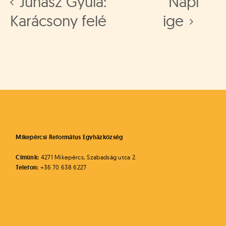
Juhász Gyula:
Napi
Karácsony felé
ige
Mikepércsi Református Egyházközség
Címünk:
4271 Mikepércs, Szabadság utca 2.
Telefon:
+36 70 638 6227