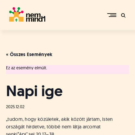
Skip
to
content
M
i
k
e
« Összes Események
p
é
Ez az esemény elmúlt.
r
c
s
Napi ige
i
R
e
2025.12.02
f
o
„tudom, hogy közületek, akik között jártam, Isten
r
országát hirdetve, többé nem látja arcomat
m
senki”
ApCsel 20,17–38