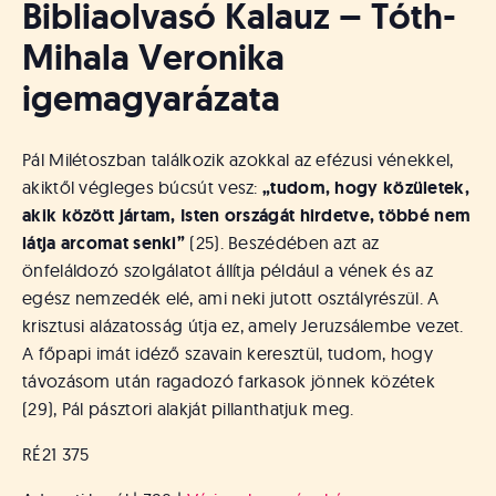
Bibliaolvasó Kalauz – Tóth-
Mihala Veronika
igemagyarázata
Pál Milétoszban találkozik azokkal az efézusi vénekkel,
akiktől végleges búcsút vesz:
„tudom, hogy közületek,
akik között jártam, Isten országát hirdetve, többé nem
látja arcomat senki”
(25). Beszédében azt az
önfeláldozó szolgálatot állítja például a vének és az
egész nemzedék elé, ami neki jutott osztályrészül. A
krisztusi alázatosság útja ez, amely Jeruzsálembe vezet.
A főpapi imát idéző szavain keresztül, tudom, hogy
távozásom után ragadozó farkasok jönnek közétek
(29), Pál pásztori alakját pillanthatjuk meg.
RÉ21 375