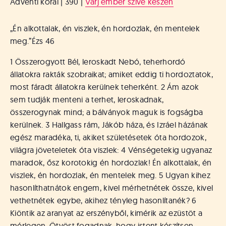
Adventi korál | 390 |
Várj ember szíve készen
„Én alkottalak, én viszlek, én hordozlak, én mentelek
meg.”
Ézs 46
1 Összerogyott Bél, leroskadt Nebó, teherhordó
állatokra rakták szobraikat; amiket eddig ti hordoztatok,
most fáradt állatokra kerülnek teherként. 2 Ám azok
sem tudják menteni a terhet, leroskadnak,
összerogynak mind; a bálványok maguk is fogságba
kerülnek. 3 Hallgass rám, Jákób háza, és Izráel házának
egész maradéka, ti, akiket születésetek óta hordozok,
világra jöveteletek óta viszlek: 4 Vénségetekig ugyanaz
maradok, ősz korotokig én hordozlak! Én alkottalak, én
viszlek, én hordozlak, én mentelek meg. 5 Ugyan kihez
hasonlíthatnátok engem, kivel mérhetnétek össze, kivel
vethetnétek egybe, akihez tényleg hasonlítanék? 6
Kiöntik az aranyat az erszényből, kimérik az ezüstöt a
mérlegen. Ötvöst fogadnak, hogy istent készítsen