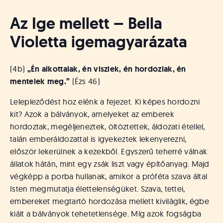
Az Ige mellett – Bella
Violetta igemagyarázata
(4b)
„Én alkottalak, én viszlek, én hordozlak, én
mentelek meg.”
(Ézs 46)
Lelepleződést hoz elénk a fejezet. Ki képes hordozni
kit? Azok a bálványok, amelyeket az emberek
hordoztak, megéljeneztek, öltöztettek, áldozati étellel,
talán emberáldozattal is igyekeztek lekenyerezni,
először lekerülnek a kezekből. Egyszerű teherré válnak
állatok hátán, mint egy zsák liszt vagy építőanyag. Majd
végképp a porba hullanak, amikor a próféta szava által
Isten megmutatja élettelenségüket. Szava, tettei,
embereket megtartó hordozása mellett kiviláglik, égbe
kiált a bálványok tehetetlensége. Míg azok fogságba