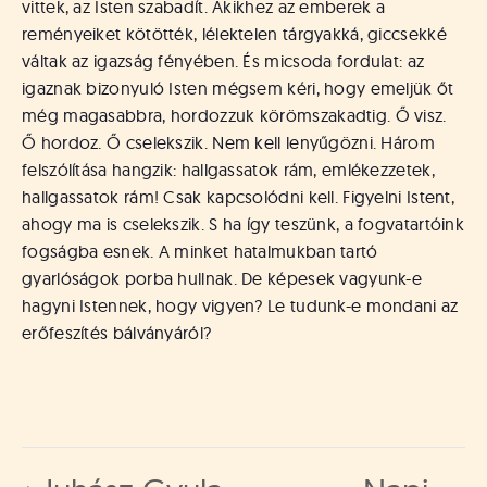
vittek, az Isten szabadít. Akikhez az emberek a
reményeiket kötötték, lélektelen tárgyakká, giccsekké
váltak az igazság fényében. És micsoda fordulat: az
igaznak bizonyuló Isten mégsem kéri, hogy emeljük őt
még magasabbra, hordozzuk körömszakadtig. Ő visz.
Ő hordoz. Ő cselekszik. Nem kell lenyűgözni. Három
felszólítása hangzik: hallgassatok rám, emlékezzetek,
hallgassatok rám! Csak kapcsolódni kell. Figyelni Istent,
ahogy ma is cselekszik. S ha így teszünk, a fogvatartóink
fogságba esnek. A minket hatalmukban tartó
gyarlóságok porba hullnak. De képesek vagyunk-e
hagyni Istennek, hogy vigyen? Le tudunk-e mondani az
erőfeszítés bálványáról?