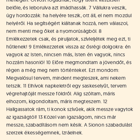
belőle, és leborulva azt imádhassák. 7 Vállukra veszik,
úgy hordozzák: ha helyére teszik, ott áll, el nem mozdul
helyéről. Ha segítségért kiáltanak hozzá, nem válaszol,
nem menti meg őket a nyomorúságból. 8
Emlékezzetek csak, és piruljatok, szívleljétek meg ezt, ti
hűtlenek! 9 Emlékezzetek vissza az ősrégi dolgokra: én
vagyok az Isten, nincsen más, Isten én vagyok, nincs
hozzám hasonló! 10 Előre megmondtam a jövendőt, és
régen a még meg nem történteket. Ezt mondom:
Megvalósul tervem, mindent megteszek, ami nekem
tetszik. 11 Elhívok napkeletről egy saskeselyűt, tervem
végrehajtóját messze földről. Alig szóltam, máris
elhozom, kigondoltam, máris megteszem. 12
Hallgassatok rám, ti konok szívűek, akik messze vagytok
az igazságtól! 13 Közel van igazságom, nincs már
messze, szabadításom nem késik. A Sionon szabadulást
szerzek ékességemnek, Izráelnek.