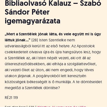
Bibliaolvasó Kalauz – Szabó
Sándor Péter
igemagyarázata
„Mert a Szentlélek jónak látta, és vele együtt mi is úgy
láttuk jónak…”
(28) Isten Szentlelke nem
udvariasságból kerül itt az első helyre. Az Apostolok
cselekedeteit olvasva újra és újra hangsúlyos lesz, hogy
a Szentlélek az, aki Isten népét vezeti, aki ott áll az
útkereszteződésekben, aki elhívja a szolgálattevőket,
aki vezeti őket az úton, aki nem engedi, hogy téves
utakon járjanak. A pogányokból lett keresztyén
közösségek békességét is ő munkálja. A te döntéseidet
megelőzi a Szentlélek döntése?
RÉ21 119