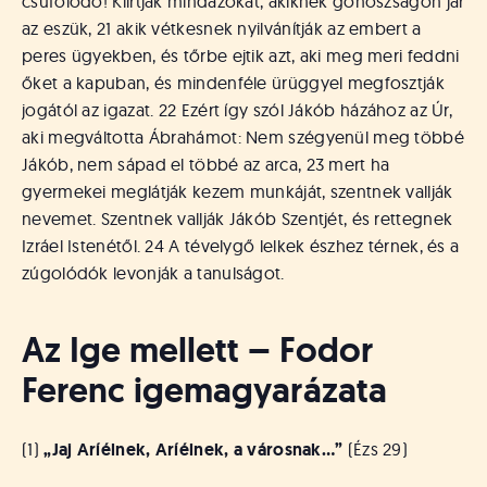
csúfolódó! Kiirtják mindazokat, akiknek gonoszságon jár
az eszük, 21 akik vétkesnek nyilvánítják az embert a
peres ügyekben, és tőrbe ejtik azt, aki meg meri feddni
őket a kapuban, és mindenféle ürüggyel megfosztják
jogától az igazat. 22 Ezért így szól Jákób házához az Úr,
aki megváltotta Ábrahámot: Nem szégyenül meg többé
Jákób, nem sápad el többé az arca, 23 mert ha
gyermekei meglátják kezem munkáját, szentnek vallják
nevemet. Szentnek vallják Jákób Szentjét, és rettegnek
Izráel Istenétől. 24 A tévelygő lelkek észhez térnek, és a
zúgolódók levonják a tanulságot.
Az Ige mellett – Fodor
Ferenc igemagyarázata
(1)
„Jaj Aríélnek, Aríélnek, a városnak…”
(Ézs 29)