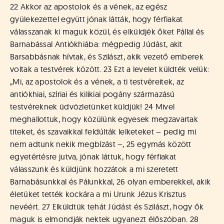
á
22 Akkor az apostolok és a vének, az egész
t
gyülekezettel együtt jónak látták, hogy férfiakat
u
válasszanak ki maguk közül, és elküldjék őket Pállal és
s
o
Barnabással Antiókhiába: mégpedig Júdást, akit
k
Barsabbásnak hívtak, és Szilászt, akik vezető emberek
e
voltak a testvérek között. 23 Ezt a levelet küldték velük:
-
„Mi, az apostolok és a vének, a ti testvéreitek, az
L
antiókhiai, szíriai és kilikiai pogány származású
a
testvéreknek üdvözletünket küldjük! 24 Mivel
p
meghallottuk, hogy közülünk egyesek megzavartak
j
a
titeket, és szavaikkal feldúlták lelketeket – pedig mi
nem adtunk nekik megbízást –, 25 egymás között
egyetértésre jutva, jónak láttuk, hogy férfiakat
válasszunk és küldjünk hozzátok a mi szeretett
Barnabásunkkal és Pálunkkal, 26 olyan emberekkel, akik
életüket tették kockára a mi Urunk Jézus Krisztus
nevéért. 27 Elküldtük tehát Júdást és Szilászt, hogy ők
maguk is elmondják nektek ugyanezt élőszóban. 28