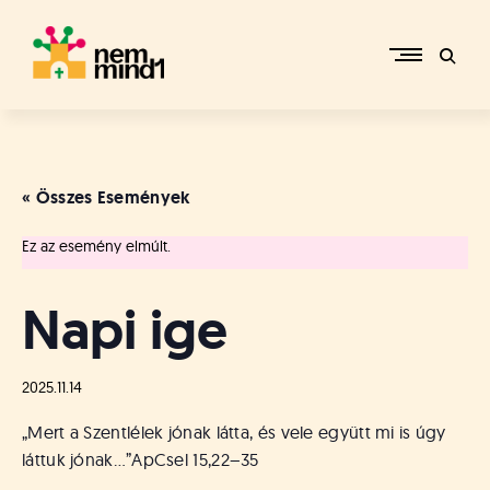
Skip
to
content
M
i
k
e
« Összes Események
p
é
Ez az esemény elmúlt.
r
c
s
Napi ige
i
R
e
2025.11.14
f
o
„Mert a Szentlélek jónak látta, és vele együtt mi is úgy
r
láttuk jónak…”
ApCsel 15,22–35
m