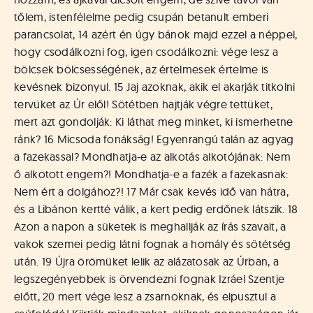
tőlem, istenfélelme pedig csupán betanult emberi
parancsolat, 14 azért én úgy bánok majd ezzel a néppel,
hogy csodálkozni fog, igen csodálkozni: vége lesz a
bölcsek bölcsességének, az értelmesek értelme is
kevésnek bizonyul. 15 Jaj azoknak, akik el akarják titkolni
tervüket az Úr elől! Sötétben hajtják végre tettüket,
mert azt gondolják: Ki láthat meg minket, ki ismerhetne
ránk? 16 Micsoda fonákság! Egyenrangú talán az agyag
a fazekassal? Mondhatja-e az alkotás alkotójának: Nem
ő alkotott engem?! Mondhatja-e a fazék a fazekasnak:
Nem ért a dolgához?! 17 Már csak kevés idő van hátra,
és a Libánon kertté válik, a kert pedig erdőnek látszik. 18
Azon a napon a süketek is meghallják az írás szavait, a
vakok szemei pedig látni fognak a homály és sötétség
után. 19 Újra örömüket lelik az alázatosak az Úrban, a
legszegényebbek is örvendezni fognak Izráel Szentje
előtt, 20 mert vége lesz a zsarnoknak, és elpusztul a