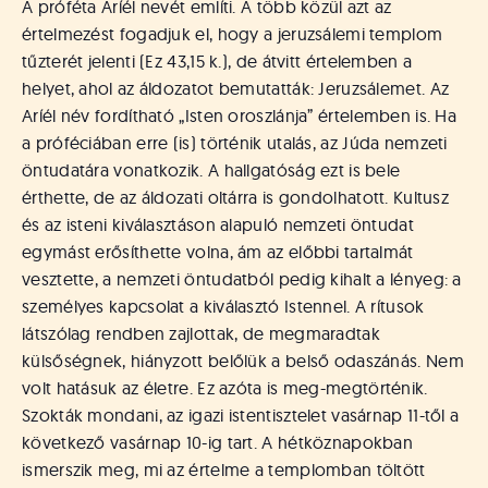
A próféta Aríél nevét említi. A több közül azt az
értelmezést fogadjuk el, hogy a jeruzsálemi templom
tűzterét jelenti (Ez 43,15 k.), de átvitt értelemben a
helyet, ahol az áldozatot bemutatták: Jeruzsálemet. Az
Aríél név fordítható „Isten oroszlánja” értelemben is. Ha
a próféciában erre (is) történik utalás, az Júda nemzeti
öntudatára vonatkozik. A hallgatóság ezt is bele
érthette, de az áldozati oltárra is gondolhatott. Kultusz
és az isteni kiválasztáson alapuló nemzeti öntudat
egymást erősíthette volna, ám az előbbi tartalmát
vesztette, a nemzeti öntudatból pedig kihalt a lényeg: a
személyes kapcsolat a kiválasztó Istennel. A rítusok
látszólag rendben zajlottak, de megmaradtak
külsőségnek, hiányzott belőlük a belső odaszánás. Nem
volt hatásuk az életre. Ez azóta is meg-megtörténik.
Szokták mondani, az igazi istentisztelet vasárnap 11-től a
következő vasárnap 10-ig tart. A hétköznapokban
ismerszik meg, mi az értelme a templomban töltött