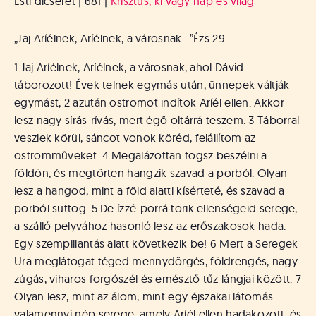
Esti dicséret | 681 |
Krisztus, ki vagy nap és világ
„Jaj Aríélnek, Aríélnek, a városnak…”
Ézs 29
1 Jaj Aríélnek, Aríélnek, a városnak, ahol Dávid
táborozott! Évek telnek egymás után, ünnepek váltják
egymást, 2 azután ostromot indítok Aríél ellen. Akkor
lesz nagy sírás-rívás, mert égő oltárrá teszem. 3 Táborral
veszlek körül, sáncot vonok köréd, felállítom az
ostromműveket. 4 Megalázottan fogsz beszélni a
földön, és megtörten hangzik szavad a porból. Olyan
lesz a hangod, mint a föld alatti kísérteté, és szavad a
porból suttog. 5 De ízzé-porrá törik ellenségeid serege,
a szálló pelyvához hasonló lesz az erőszakosok hada.
Egy szempillantás alatt következik be! 6 Mert a Seregek
Ura meglátogat téged mennydörgés, földrengés, nagy
zúgás, viharos forgószél és emésztő tűz lángjai között. 7
Olyan lesz, mint az álom, mint egy éjszakai látomás
valamennyi nép serege, amely Aríél ellen hadakozott, és