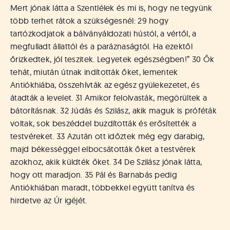
Mert jónak látta a Szentlélek és mi is, hogy ne tegyünk
több terhet rátok a szükségesnél: 29 hogy
tartózkodjatok a bálványáldozati hústól, a vértől, a
megfulladt állattól és a paráznaságtól. Ha ezektől
őrizkedtek, jól teszitek. Legyetek egészségben!” 30 Ők
tehát, miután útnak indították őket, lementek
Antiókhiába, összehívták az egész gyülekezetet, és
átadták a levelet. 31 Amikor felolvasták, megörültek a
bátorításnak. 32 Júdás és Szilász, akik maguk is próféták
voltak, sok beszéddel buzdították és erősítették a
testvéreket. 33 Azután ott időztek még egy darabig,
majd békességgel elbocsátották őket a testvérek
azokhoz, akik küldték őket. 34 De Szilász jónak látta,
hogy ott maradjon. 35 Pál és Barnabás pedig
Antiókhiában maradt, többekkel együtt tanítva és
hirdetve az Úr igéjét.