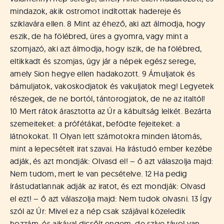
mindazok, akik ostromot indítottak hadereje és
sziklavára ellen. 8 Mint az éhező, aki azt álmodja, hogy
eszik, de ha fölébred, üres a gyomra, vagy mint a
szomjazó, aki azt álmodja, hogy iszik, de ha fölébred,
eltikkadt és szomjas, úgy jár a népek egész serege,
amely Sion hegye ellen hadakozott. 9 Ámuljatok és
bámuljatok, vakoskodjatok és vakuljatok meg! Legyetek
részegek, de ne bortól, tántorogjatok, de ne az italtól!
10 Mert rátok árasztotta az Úr a kábultság lelkét. Bezárta
szemeiteket: a prófétákat, befödte fejeiteket: a
látnokokat. 11 Olyan lett számotokra minden látomás,
mint a lepecsételt irat szavai. Ha írástudó ember kezébe
adják, és azt mondják: Olvasd el! – ő azt válaszolja majd:
Nem tudom, mert le van pecsételve. 12 Ha pedig
írástudatlannak adják az iratot, és ezt mondják: Olvasd
el ezt! – ő azt válaszolja majd: Nem tudok olvasni. 13 Így
szól az Úr: Mivel ez a nép csak szájával közeledik
hozzám, és ajkával dicsőít engem, de szíve távol van