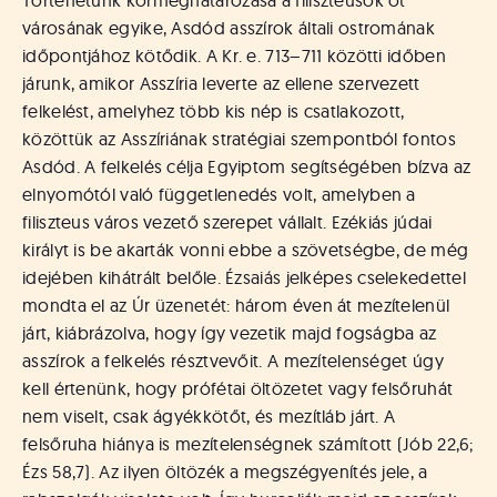
Történetünk kormeghatározása a filiszteusok öt
városának egyike, Asdód asszírok általi ostromának
időpontjához kötődik. A Kr. e. 713–711 közötti időben
járunk, amikor Asszíria leverte az ellene szervezett
felkelést, amelyhez több kis nép is csatlakozott,
közöttük az Asszíriának stratégiai szempontból fontos
Asdód. A felkelés célja Egyiptom segítségében bízva az
elnyomótól való függetlenedés volt, amelyben a
filiszteus város vezető szerepet vállalt. Ezékiás júdai
királyt is be akarták vonni ebbe a szövetségbe, de még
idejében kihátrált belőle. Ézsaiás jelképes cselekedettel
mondta el az Úr üzenetét: három éven át mezítelenül
járt, kiábrázolva, hogy így vezetik majd fogságba az
asszírok a felkelés résztvevőit. A mezítelenséget úgy
kell értenünk, hogy prófétai öltözetet vagy felsőruhát
nem viselt, csak ágyékkötőt, és mezítláb járt. A
felsőruha hiánya is mezítelenségnek számított (Jób 22,6;
Ézs 58,7). Az ilyen öltözék a megszégyenítés jele, a