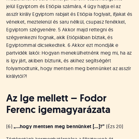
jelül Egyiptom és Etiópia számára, 4 úgy hajtja el az
asszír király Egyiptom rabjait és Etiópia foglyait, ifjakat és
véneket, meztelenül és saru nélkül, csupasz fenékkel,
Egyiptom szégyenére. 5 Akkor majd rettegni és
szégyenkezni fognak, akik Etiópiában bíztak, és
Egyiptommal dicsekedtek. 6 Akkor ezt mondják e
partvidék lakói: Hogyan menekülhetnénk meg mi, ha az
is így járt, akiben bíztunk, és akihez segítségért
folyamodtunk, hogy mentsen meg bennünket az asszír
királytól?!
Az Ige mellett – Fodor
Ferenc igemagyarázata
(6)
„…hogy mentsen meg bennünket […]?”
(Ézs 20)