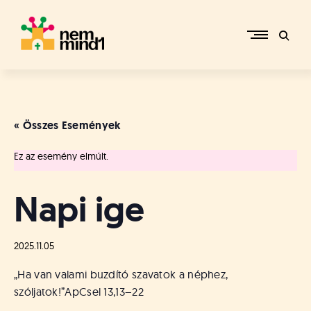
Skip
to
content
M
i
k
e
« Összes Események
p
é
Ez az esemény elmúlt.
r
c
s
Napi ige
i
R
e
2025.11.05
f
o
„Ha van valami buzdító szavatok a néphez,
r
szóljatok!”
ApCsel 13,13–22
m