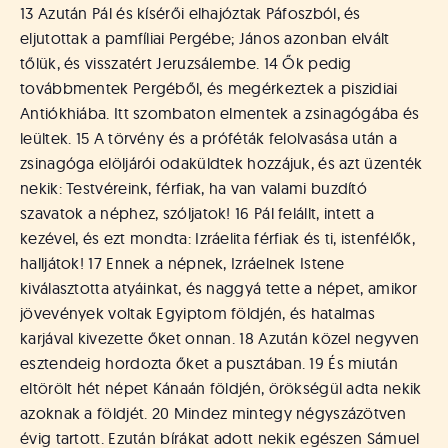
á
13 Azután Pál és kísérői elhajóztak Páfoszból, és
t
eljutottak a pamfíliai Pergébe; János azonban elvált
u
tőlük, és visszatért Jeruzsálembe. 14 Ők pedig
s
o
továbbmentek Pergéből, és megérkeztek a piszidiai
k
Antiókhiába. Itt szombaton elmentek a zsinagógába és
e
leültek. 15 A törvény és a próféták felolvasása után a
-
zsinagóga elöljárói odaküldtek hozzájuk, és azt üzenték
L
nekik: Testvéreink, férfiak, ha van valami buzdító
a
szavatok a néphez, szóljatok! 16 Pál felállt, intett a
p
kezével, és ezt mondta: Izráelita férfiak és ti, istenfélők,
j
a
halljátok! 17 Ennek a népnek, Izráelnek Istene
kiválasztotta atyáinkat, és naggyá tette a népet, amikor
jövevények voltak Egyiptom földjén, és hatalmas
karjával kivezette őket onnan. 18 Azután közel negyven
esztendeig hordozta őket a pusztában. 19 És miután
eltörölt hét népet Kánaán földjén, örökségül adta nekik
azoknak a földjét. 20 Mindez mintegy négyszázötven
évig tartott. Ezután bírákat adott nekik egészen Sámuel