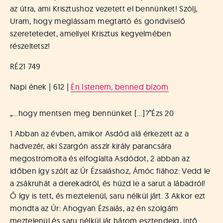
az útra, ami Krisztushoz vezetett el bennünket! Szólj,
Uram, hogy meglássam megtartó és gondviselő
szeretetedet, amellyel Krisztus kegyelmében
részeltetsz!
RÉ21 749
Napi ének | 612 |
Én Istenem, benned bízom
„…hogy mentsen meg bennünket […]?”
Ézs 20
1 Abban az évben, amikor Asdód alá érkezett az a
hadvezér, aki Szargón asszír király parancsára
megostromolta és elfoglalta Asdódot, 2 abban az
időben így szólt az Úr Ézsaiáshoz, Ámóc fiához: Vedd le
a zsákruhát a derekadról, és húzd le a sarut a lábadról!
Ő így is tett, és meztelenül, saru nélkül járt. 3 Akkor ezt
mondta az Úr: Ahogyan Ézsaiás, az én szolgám
meztelenül és saru nélkül jár három esztendeig, intő