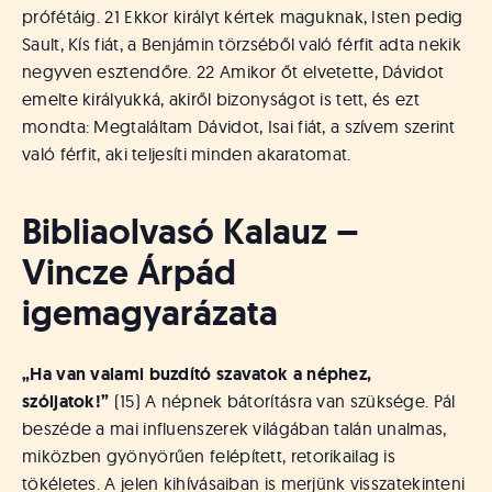
prófétáig. 21 Ekkor királyt kértek maguknak, Isten pedig
Sault, Kís fiát, a Benjámin törzséből való férfit adta nekik
negyven esztendőre. 22 Amikor őt elvetette, Dávidot
emelte királyukká, akiről bizonyságot is tett, és ezt
mondta: Megtaláltam Dávidot, Isai fiát, a szívem szerint
való férfit, aki teljesíti minden akaratomat.
Bibliaolvasó Kalauz –
Vincze Árpád
igemagyarázata
„Ha van valami buzdító szavatok a néphez,
szóljatok!”
(15) A népnek bátorításra van szüksége. Pál
beszéde a mai influenszerek világában talán unalmas,
miközben gyönyörűen felépített, retorikailag is
tökéletes. A jelen kihívásaiban is merjünk visszatekinteni