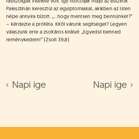
rabszolgák viselete volt. Így hurcolják majd az asszírok
Palesztinán keresztül az egyiptomiakat, akikben az Isten
népe annyira bízott. „…hogy mentsen meg bennünket?”
– kérdezte a próféta. Kitől várunk segítséget? Legyen
válaszunk erre a zsoltáros királyé: „Egyedül benned
reménykedem!” (Zsolt 39,8)
Napi ige
Napi ige