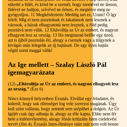
süketté a fülét, és kösd be a szemét, hogy szemével ne lásson,
fülével ne halljon, szívével ne értsen, és megtérve meg ne
gyógyuljon. 11 Megkérdeztem: Meddig tart ez, Uram? Ő így
felelt: Míg el nem pusztulnak és lakatlanok nem lesznek a
városok, a házak elhagyatottá nem lesznek, a föld pedig
pusztává nem válik. 12 Eltávolítja az Úr az embert, és nagyon
elhagyott lesz az ország. 13 Ha megmarad belőle egy tized,
azt is újból pusztulás éri, ahogy a csernek vagy a tölgynek a
kivágás után lelegelik az új hajtásait. De egy ilyen hajtás
végül szent maggá válik!
Az Ige mellett – Szalay László Pál
igemagyarázata
(12)
„Eltávolítja az Úr az embert, és nagyon elhagyott lesz
az ország.”
(Ézs 6)
Nincs könnyű helyzetben Ézsaiás. Elvállal egy feladatot, és
kiderül, hogy sok ellenséget fog vele szerezni magának. Úgy
kell színt vallania, hogy semmit sem szépíthet a dolgon. Az Úr
Igéjét csak úgy adhatja át, ahogy az tőle kapta. Ebbe nem fér
bele a különvélemény, ahogy Jónás kritizálta Isten cselekvési
tervét (Jón 4). Ézsaiás Isten-élménye után már nem volt benne