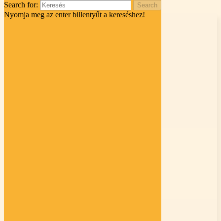
Search for:
Skip to content
Nyomja meg az enter billentyűt a kereséshez!
Mikepércsi
Reformátusok e-
Lapja
Primary Menu
Kik vagyunk?
Gyülekezetünk
Alkalmaink
Testvérgyülekezetünk
Istentiszteletek
Napi ige
Presbitérium
Események
Marginális
ADÓ 1%
Intézményünk
Towerful Events
Blog