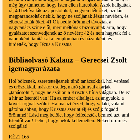
még úgy tűnhetne, hogy Isten ellen harcoltok. Azok hallgattak
rá, 40 behívatták az apostolokat, megverették őket, azután
megparancsolták nekik, hogy ne szóljanak Jézus nevében, és
elbocsátották őket. 41 Ők pedig örömmel távoztak a
nagytanács színe elől, mert méltónak bizonyultak arra, hogy
gyalázatot szenvedjenek az ő nevéért; 42 és nem hagytak fel a
naponkénti tanítással a templomban és házanként, és
hirdették, hogy Jézus a Krisztus.
Bibliaolvasó Kalauz – Gerecsei Zsolt
igemagyarázata
Hol bölcsnek, szeretetteljesnek tűnő tanácsokkal, hol veréssel
és erőszakkal, máskor esetleg maró gúnnyal akarják
„tanácsolni”, hogy ne szóljon a Krisztus-hír a világban. De ez
a hír az Istentől van! Ha az ember elhallgat, az angyalok, a
kövek fognak szólni. Ha ma azt érzed, hogy valaki, valami
gátolna abban, hogy Krisztus szerint élj és szólj: fogadd
örömmel! Lásd meg belőle, hogy felfedezték benned azt, ami
Istentől van! Lehet, hogy nekik kellemetlen. Neked öröm és
szolgálat!
RÉ21 165