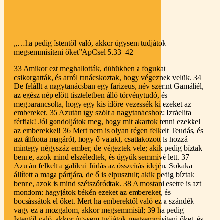
2025.10.17
„…ha pedig Istentől való, akkor úgysem tudjátok
megsemmisíteni őket”
ApCsel 5,33–42
33 Amikor ezt meghallották, dühükben a fogukat
csikorgatták, és arról tanácskoztak, hogy végeznek velük. 34
De felállt a nagytanácsban egy farizeus, név szerint Gamáliél,
az egész nép előtt tiszteletben álló törvénytudó, és
megparancsolta, hogy egy kis időre vezessék ki ezeket az
embereket. 35 Azután így szólt a nagytanácshoz: Izráelita
férfiak! Jól gondoljátok meg, hogy mit akartok tenni ezekkel
az emberekkel! 36 Mert nem is olyan régen felkelt Teudás, és
azt állította magáról, hogy ő valaki, csatlakozott is hozzá
mintegy négyszáz ember, de végeztek vele; akik pedig bíztak
benne, azok mind elszéledtek, és ügyük semmivé lett. 37
Azután felkelt a galileai Júdás az összeírás idején. Sokakat
állított a maga pártjára, de ő is elpusztult; akik pedig bíztak
benne, azok is mind szétszóródtak. 38 A mostani esetre is azt
mondom: hagyjátok békén ezeket az embereket, és
bocsássátok el őket. Mert ha emberektől való ez a szándék
vagy ez a mozgalom, akkor megsemmisül; 39 ha pedig
Istentől való, akkor úgysem tudjátok megsemmisíteni őket, és