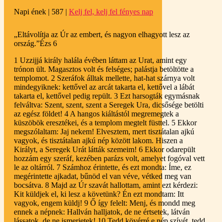
Napi ének | 587 |
Kelj fel, kelj fel fényes nap
„Eltávolítja az Úr az embert, és nagyon elhagyott lesz az
ország.”
Ézs 6
1 Uzzijjá király halála évében láttam az Urat, amint egy
trónon ült. Magasztos volt és felséges; palástja betöltötte a
templomot. 2 Szeráfok álltak mellette, hat-hat szárnya volt
mindegyiknek: kettővel az arcát takarta el, kettővel a lábát
takarta el, kettővel pedig repült. 3 Ezt harsogták egymásnak
felváltva: Szent, szent, szent a Seregek Ura, dicsősége betölti
az egész földet! 4 A hangos kiáltástól megremegtek a
küszöbök eresztékei, és a templom megtelt füsttel. 5 Ekkor
megszólaltam: Jaj nekem! Elvesztem, mert tisztátalan ajkú
vagyok, és tisztátalan ajkú nép között lakom. Hiszen a
Királyt, a Seregek Urát látták szemeim! 6 Ekkor odarepült
hozzám egy szeráf, kezében parázs volt, amelyet fogóval vett
le az oltárról. 7 Számhoz érintette, és ezt mondta: Íme, ez
megérintette ajkadat, bűnöd el van véve, vétked meg van
bocsátva. 8 Majd az Úr szavát hallottam, amint ezt kérdezi:
Kit küldjek el, ki lesz a követünk? Én ezt mondtam: Itt
vagyok, engem küldj! 9 Ő így felelt: Menj, és mondd meg
ennek a népnek: Hallván halljatok, de ne értsetek, látván
lássatok, de ne ismerjetek! 10 Tedd kövérré e nép szívét, tedd