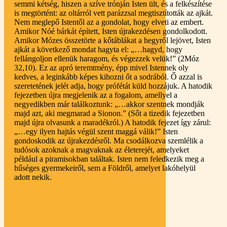
semmi kétség, hiszen a szíve trónján Isten ült, és a felkészítése
is megtörtént: az oltárról vett parázzsal megtisztították az ajkát.
Nem meglepő Istentől az a gondolat, hogy elveti az embert.
Amikor Nóé bárkát épített, Isten újrakezdésen gondolkodott.
Amikor Mózes összetörte a kőtáblákat a hegyről lejövet, Isten
ajkát a következő mondat hagyta el: „…hagyd, hogy
fellángoljon ellenük haragom, és végezzek velük!” (2Móz
32,10). Ez az apró teremtmény, épp mivel Istennek oly
kedves, a leginkább képes kihozni őt a sodrából. Ő azzal is
szeretetének jelét adja, hogy prófétát küld hozzájuk. A hatodik
fejezetben újra megjelenik az a fogalom, amellyel a
negyedikben már találkoztunk: „…akkor szentnek mondják
majd azt, aki megmarad a Sionon.” (Sőt a tizedik fejezetben
majd újra olvasunk a maradékról.) A hatodik fejezet így zárul:
„…egy ilyen hajtás végül szent maggá válik!” Isten
gondoskodik az újrakezdésről. Ma csodálkozva szemlélik a
tudósok azoknak a magvaknak az életerejét, amelyeket
például a piramisokban találtak. Isten nem feledkezik meg a
hűséges gyermekeiről, sem a Földről, amelyet lakóhelyül
adott nekik.