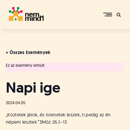
Skip
to
content
M
i
k
e
« Összes Események
p
é
Ez az esemény elmúlt.
r
c
s
Napi ige
i
R
e
2024.04.05
f
o
„Köztetek járok, és Istenetek leszek, ti pedig az én
r
népem lesztek.”
3Móz 26,1–13
m