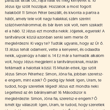
parazsat láttak ott, rajta halat és még kenyeret is. 10
Jézus így szólt hozzájuk: Hozzatok a most fogott
halakból! 11 Simon Péter beszállt, és kivonta a partra a
hálót, amely tele volt nagy halakkal, szám szerint
százötvenhárommal; és bár ilyen sok volt, nem szakadt
el a háló. 12 Jézus ezt mondta nekik: Jöjjetek, egyetek! A
tanítványok közül azonban senki sem merte őt
megkérdezni: Ki vagy te? Tudták ugyanis, hogy az Úr ő.
13 Jézus tehát odament, vette a kenyeret, és odaadta
nekik, ugyanúgy a halat is. 14 Ez már a harmadik alkalom
volt, hogy Jézus megjelent a tanítványoknak, miután
feltámadt a halottak közül. 15 Miután ettek, így szólt
Jézus Simon Péterhez: Simon, Jóna fia, jobban szeretsz-
e engem, mint ezek? Ő pedig így felelt: Igen, Uram, te
tudod, hogy szeretlek téged! Jézus ezt mondta neki:
Legeltesd az én bárányaimat! 16 Másodszor is
megkérdezte: Simon, Jóna fia, szeretsz-e engem? Ő
ismét így válaszolt: Igen, Uram, te tudod, hogy szeretlek