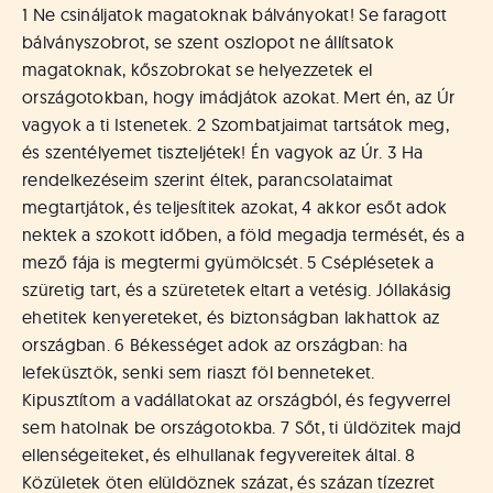
á
1 Ne csináljatok magatoknak bálványokat! Se faragott
t
bálványszobrot, se szent oszlopot ne állítsatok
u
magatoknak, kőszobrokat se helyezzetek el
s
o
országotokban, hogy imádjátok azokat. Mert én, az Úr
k
vagyok a ti Istenetek. 2 Szombatjaimat tartsátok meg,
e
és szentélyemet tiszteljétek! Én vagyok az Úr. 3 Ha
-
rendelkezéseim szerint éltek, parancsolataimat
L
megtartjátok, és teljesítitek azokat, 4 akkor esőt adok
a
nektek a szokott időben, a föld megadja termését, és a
p
mező fája is megtermi gyümölcsét. 5 Cséplésetek a
j
a
szüretig tart, és a szüretetek eltart a vetésig. Jóllakásig
ehetitek kenyereteket, és biztonságban lakhattok az
országban. 6 Békességet adok az országban: ha
lefeküsztök, senki sem riaszt föl benneteket.
Kipusztítom a vadállatokat az országból, és fegyverrel
sem hatolnak be országotokba. 7 Sőt, ti üldözitek majd
ellenségeiteket, és elhullanak fegyvereitek által. 8
Közületek öten elüldöznek százat, és százan tízezret