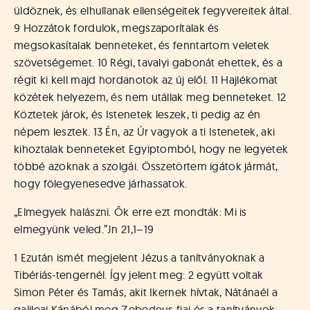
üldöznek, és elhullanak ellenségeitek fegyvereitek által.
9 Hozzátok fordulok, megszaporítalak és
megsokasítalak benneteket, és fenntartom veletek
szövetségemet. 10 Régi, tavalyi gabonát ehettek, és a
régit ki kell majd hordanotok az új elől. 11 Hajlékomat
közétek helyezem, és nem utállak meg benneteket. 12
Köztetek járok, és Istenetek leszek, ti pedig az én
népem lesztek. 13 Én, az Úr vagyok a ti Istenetek, aki
kihoztalak benneteket Egyiptomból, hogy ne legyetek
többé azoknak a szolgái. Összetörtem igátok jármát,
hogy fölegyenesedve járhassatok.
„Elmegyek halászni. Ők erre ezt mondták: Mi is
elmegyünk veled.”
Jn 21,1–19
1 Ezután ismét megjelent Jézus a tanítványoknak a
Tibériás-tengernél. Így jelent meg: 2 együtt voltak
Simon Péter és Tamás, akit Ikernek hívtak, Nátánaél a
galileai Kánából meg Zebedeus fiai és a tanítványok