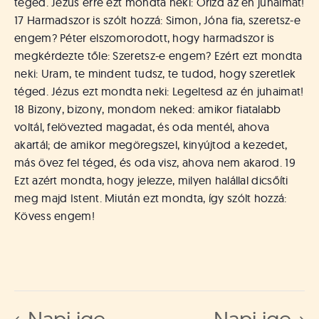
téged. Jézus erre ezt mondta neki: Őrizd az én juhaimat!
17 Harmadszor is szólt hozzá: Simon, Jóna fia, szeretsz-e
engem? Péter elszomorodott, hogy harmadszor is
megkérdezte tőle: Szeretsz-e engem? Ezért ezt mondta
neki: Uram, te mindent tudsz, te tudod, hogy szeretlek
téged. Jézus ezt mondta neki: Legeltesd az én juhaimat!
18 Bizony, bizony, mondom neked: amikor fiatalabb
voltál, felövezted magadat, és oda mentél, ahova
akartál; de amikor megöregszel, kinyújtod a kezedet,
más övez fel téged, és oda visz, ahova nem akarod. 19
Ezt azért mondta, hogy jelezze, milyen halállal dicsőíti
meg majd Istent. Miután ezt mondta, így szólt hozzá:
Kövess engem!