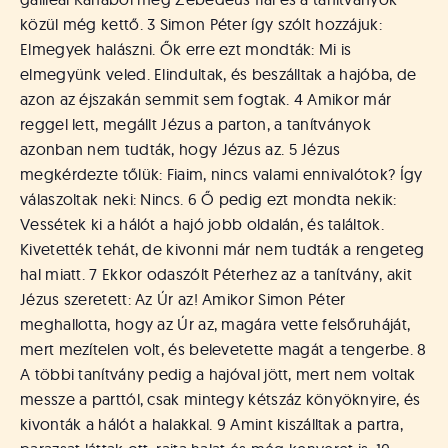
közül még kettő. 3 Simon Péter így szólt hozzájuk:
Elmegyek halászni. Ők erre ezt mondták: Mi is
elmegyünk veled. Elindultak, és beszálltak a hajóba, de
azon az éjszakán semmit sem fogtak. 4 Amikor már
reggel lett, megállt Jézus a parton, a tanítványok
azonban nem tudták, hogy Jézus az. 5 Jézus
megkérdezte tőlük: Fiaim, nincs valami ennivalótok? Így
válaszoltak neki: Nincs. 6 Ő pedig ezt mondta nekik:
Vessétek ki a hálót a hajó jobb oldalán, és találtok.
Kivetették tehát, de kivonni már nem tudták a rengeteg
hal miatt. 7 Ekkor odaszólt Péterhez az a tanítvány, akit
Jézus szeretett: Az Úr az! Amikor Simon Péter
meghallotta, hogy az Úr az, magára vette felsőruháját,
mert mezítelen volt, és belevetette magát a tengerbe. 8
A többi tanítvány pedig a hajóval jött, mert nem voltak
messze a parttól, csak mintegy kétszáz könyöknyire, és
kivonták a hálót a halakkal. 9 Amint kiszálltak a partra,