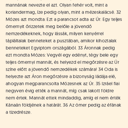
mannának nevezte el azt. Olyan fehér volt, mint a
koriandermag, íze pedig olyan, mint a mézeskalácsé. 32
Mózes azt mondta: Ezt a parancsot adta az Úr: Egy teljes
ómernyit őrizzetek meg belőle a jövendő
nemzedékeknek, hogy lássák, milyen kenyérrel
tápláltalak benneteket a pusztában, amikor kihoztalak
benneteket Egyiptom országából. 33 Áronnak pedig
ezt mondta Mózes: Vegyél egy edényt, tégy bele egy
teljes ómernyi mannát, és helyezd el megőrzésre az Úr
színe előtt a jövendő nemzedékek számára! 34 Oda is
helyezte azt Áron megőrzésre a bizonyság ládája elé,
ahogyan megparancsolta Mózesnek az Úr. 35 Izráel fiai
negyven évig ették a mannát, míg csak lakott földre
nem értek. Mannát ettek mindaddig, amíg el nem érték
Kánaán földjének a határát. 36 Az ómer pedig az éfának
a tizedrésze.