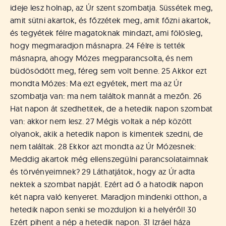
ideje lesz holnap, az Úr szent szombatja. Süssétek meg,
amit sütni akartok, és főzzétek meg, amit főzni akartok,
és tegyétek félre magatoknak mindazt, ami fölösleg,
hogy megmaradjon másnapra. 24 Félre is tették
másnapra, ahogy Mózes megparancsolta, és nem
büdösödött meg, féreg sem volt benne. 25 Akkor ezt
mondta Mózes: Ma ezt egyétek, mert ma az Úr
szombatja van: ma nem találtok mannát a mezőn. 26
Hat napon át szedhetitek, de a hetedik napon szombat
van: akkor nem lesz. 27 Mégis voltak a nép között
olyanok, akik a hetedik napon is kimentek szedni, de
nem találtak. 28 Ekkor azt mondta az Úr Mózesnek:
Meddig akartok még ellenszegülni parancsolataimnak
és törvényeimnek? 29 Láthatjátok, hogy az Úr adta
nektek a szombat napját. Ezért ad ő a hatodik napon
két napra való kenyeret. Maradjon mindenki otthon, a
hetedik napon senki se mozduljon ki a helyéről! 30
Ezért pihent a nép a hetedik napon. 31 Izráel háza