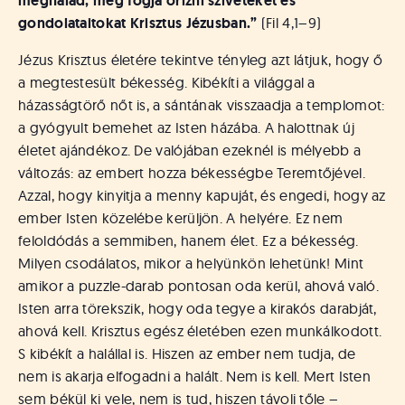
meghalad, meg fogja őrizni szíveteket és
gondolataitokat Krisztus Jézusban.”
(Fil 4,1–9)
Jézus Krisztus életére tekintve tényleg azt látjuk, hogy ő
a megtestesült békesség. Kibékíti a világgal a
házasságtörő nőt is, a sántának visszaadja a templomot:
a gyógyult bemehet az Isten házába. A halottnak új
életet ajándékoz. De valójában ezeknél is mélyebb a
változás: az embert hozza békességbe Teremtőjével.
Azzal, hogy kinyitja a menny kapuját, és engedi, hogy az
ember Isten közelébe kerüljön. A helyére. Ez nem
feloldódás a semmiben, hanem élet. Ez a békesség.
Milyen csodálatos, mikor a helyünkön lehetünk! Mint
amikor a puzzle-darab pontosan oda kerül, ahová való.
Isten arra törekszik, hogy oda tegye a kirakós darabját,
ahová kell. Krisztus egész életében ezen munkálkodott.
S kibékít a halállal is. Hiszen az ember nem tudja, de
nem is akarja elfogadni a halált. Nem is kell. Mert Isten
sem békül ki vele, nem is tud, hiszen távoli tőle –