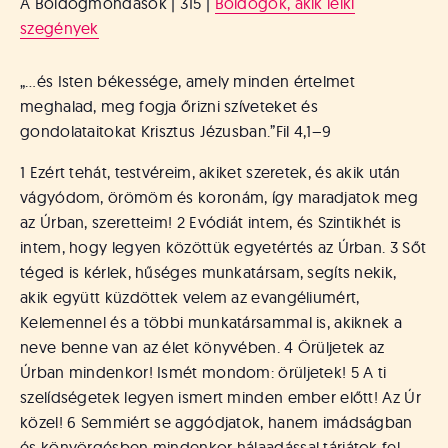
A Boldogmondások | 315 |
Boldogok, akik lelki
szegények
„…és Isten békessége, amely minden értelmet
meghalad, meg fogja őrizni szíveteket és
gondolataitokat Krisztus Jézusban.”
Fil 4,1–9
1 Ezért tehát, testvéreim, akiket szeretek, és akik után
vágyódom, örömöm és koronám, így maradjatok meg
az Úrban, szeretteim! 2 Evódiát intem, és Szintikhét is
intem, hogy legyen közöttük egyetértés az Úrban. 3 Sőt
téged is kérlek, hűséges munkatársam, segíts nekik,
akik együtt küzdöttek velem az evangéliumért,
Kelemennel és a többi munkatársammal is, akiknek a
neve benne van az élet könyvében. 4 Örüljetek az
Úrban mindenkor! Ismét mondom: örüljetek! 5 A ti
szelídségetek legyen ismert minden ember előtt! Az Úr
közel! 6 Semmiért se aggódjatok, hanem imádságban
és könyörgésben mindenkor hálaadással tárjátok fel