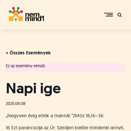
Skip
to
content
M
i
k
e
« Összes Események
p
é
Ez az esemény elmúlt.
r
c
s
Napi ige
i
R
e
2025.09.08
f
o
„Negyven évig ették a mannát.”
2Móz 16,16–36
r
m
16 Ezt parancsolja az Úr: Szedjen belőle mindenki annyit,