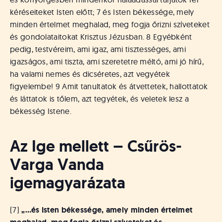
kéréseiteket Isten előtt; 7 és Isten békessége, mely
minden értelmet meghalad, meg fogja őrizni szíveteket
és gondolataitokat Krisztus Jézusban. 8 Egyébként
pedig, testvéreim, ami igaz, ami tisztességes, ami
igazságos, ami tiszta, ami szeretetre méltó, ami jó hírű,
ha valami nemes és dicséretes, azt vegyétek
figyelembe! 9 Amit tanultatok és átvettetek, hallottatok
és láttatok is tőlem, azt tegyétek, és veletek lesz a
békesség Istene.
Az Ige mellett – Csűrös-
Varga Vanda
igemagyarázata
(7)
„…és Isten békessége, amely minden értelmet