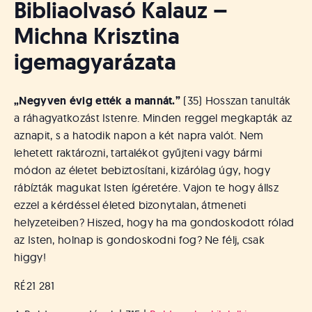
Bibliaolvasó Kalauz –
Michna Krisztina
igemagyarázata
„Negyven évig ették a mannát.”
(35) Hosszan tanulták
a ráhagyatkozást Istenre. Minden reggel megkapták az
aznapit, s a hatodik napon a két napra valót. Nem
lehetett raktározni, tartalékot gyűjteni vagy bármi
módon az életet bebiztosítani, kizárólag úgy, hogy
rábízták magukat Isten ígéretére. Vajon te hogy állsz
ezzel a kérdéssel életed bizonytalan, átmeneti
helyzeteiben? Hiszed, hogy ha ma gondoskodott rólad
az Isten, holnap is gondoskodni fog? Ne félj, csak
higgy!
RÉ21 281