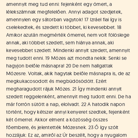
á
amennyit meg tud enni: fejenként egy ómert, a
t
lélekszámnak megfelelően. Annyi adagot szedjetek,
u
amennyien egy sátorban vagytok! 17 Izráel fiai így is
s
o
cselekedtek, és szedett ki többet, ki kevesebbet. 18
k
Amikor azután megmérték ómerrel, nem volt fölöslege
e
annak, aki többet szedett, sem hiánya annak, aki
-
kevesebbet szedett. Mindenki annyit szedett, amennyit
L
meg tudott enni. 19 Mózes azt mondta nekik: Senki se
a
hagyjon belőle másnapra! 20 De nem hallgattak
p
Mózesre. Voltak, akik hagytak belőle másnapra is, de az
j
a
megkukacosodott és megbüdösödött. Ezért
megharagudott rájuk Mózes. 21 Így mindenki annyit
szedett reggelenként, amennyit meg tudott enni. De ha
már forrón sütött a nap, elolvadt. 22 A hatodik napon
történt, hogy kétszer annyi kenyeret szedtek, fejenként
két ómerrel. Akkor elment a közösség összes
főembere, és jelentették Mózesnek. 23 Ő így szólt
hozzájuk: Ez az, amiről az Úr beszélt, hogy a nyugalom