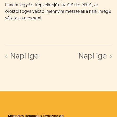
hanem legyőzi. Képzelhetjük, az örökké élőtől, az
öröktől fogva valótól mennyire messze áll a halál, mégis
vállalja a kereszten!
Napi ige
Napi ige
Mikepércsi Református Egyházközség