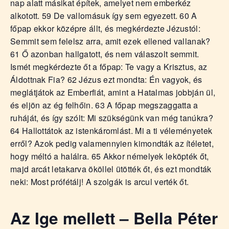
nap alatt másikat építek, amelyet nem emberkéz
alkotott. 59 De vallomásuk így sem egyezett. 60 A
főpap ekkor középre állt, és megkérdezte Jézustól:
Semmit sem felelsz arra, amit ezek ellened vallanak?
61 Ő azonban hallgatott, és nem válaszolt semmit.
Ismét megkérdezte őt a főpap: Te vagy a Krisztus, az
Áldottnak Fia? 62 Jézus ezt mondta: Én vagyok, és
meglátjátok az Emberfiát, amint a Hatalmas jobbján ül,
és eljön az ég felhőin. 63 A főpap megszaggatta a
ruháját, és így szólt: Mi szükségünk van még tanúkra?
64 Hallottátok az istenkáromlást. Mi a ti véleményetek
erről? Azok pedig valamennyien kimondták az ítéletet,
hogy méltó a halálra. 65 Akkor némelyek leköpték őt,
majd arcát letakarva ököllel ütötték őt, és ezt mondták
neki: Most prófétálj! A szolgák is arcul verték őt.
Az Ige mellett – Bella Péter