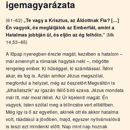
igemagyarázata
(61–62)
„Te vagy a Krisztus, az Áldottnak Fia? […]
Én vagyok, és meglátjátok az Emberfiát, amint a
Hatalmas jobbján ül, és eljön az ég felhőin.”
(Mk
14,53–65)
A főpap nyeregben érezte magát, kezében a hatalom –
már amennyit a rómaiak hagytak neki –, mögötte
rengeteg ember. Ki hűséggel, ki számítással. Ítélni
akar, és fog is. Aztán amikor Jézus megszólal,
megfordul a helyzet, még az összetört Megváltón is
„áthallatszik” az igazán ítélő bíró szava. Jézus mondata
már itt, már most ítélet. Az Úr kijelenti magát: Én
vagyok. Isten szólal meg a bilincsbe vert elítéltben.
Még így is ő az egyetlen, akinek ott és akkor hatalma
volt, ráadásul a jövőben, majd, egyszer nyilvánvalóvá
is teszi ezt mindenki előtt. Nap mint nap hoznak