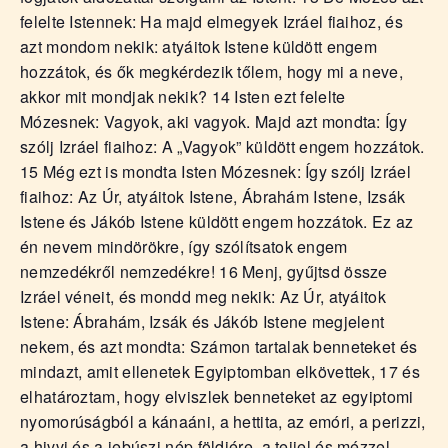
felelte Istennek: Ha majd elmegyek Izráel fiaihoz, és
azt mondom nekik: atyáitok Istene küldött engem
hozzátok, és ők megkérdezik tőlem, hogy mi a neve,
akkor mit mondjak nekik? 14 Isten ezt felelte
Mózesnek: Vagyok, aki vagyok. Majd azt mondta: Így
szólj Izráel fiaihoz: A „Vagyok” küldött engem hozzátok.
15 Még ezt is mondta Isten Mózesnek: Így szólj Izráel
fiaihoz: Az Úr, atyáitok Istene, Ábrahám Istene, Izsák
Istene és Jákób Istene küldött engem hozzátok. Ez az
én nevem mindörökre, így szólítsatok engem
nemzedékről nemzedékre! 16 Menj, gyűjtsd össze
Izráel véneit, és mondd meg nekik: Az Úr, atyáitok
Istene: Ábrahám, Izsák és Jákób Istene megjelent
nekem, és azt mondta: Számon tartalak benneteket és
mindazt, amit ellenetek Egyiptomban elkövettek, 17 és
elhatároztam, hogy elviszlek benneteket az egyiptomi
nyomorúságból a kánaáni, a hettita, az emóri, a perizzi,
a hivvi és a jebúszi nép földjére, a tejjel és mézzel