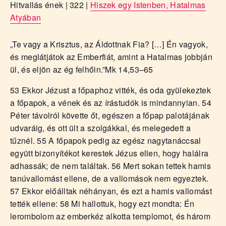
Hitvallás ének | 322 |
Hiszek egy Istenben, Hatalmas
Atyában
„Te vagy a Krisztus, az Áldottnak Fia? […] Én vagyok,
és meglátjátok az Emberfiát, amint a Hatalmas jobbján
ül, és eljön az ég felhőin.”
Mk 14,53–65
53 Ekkor Jézust a főpaphoz vitték, és oda gyülekeztek
a főpapok, a vének és az írástudók is mindannyian. 54
Péter távolról követte őt, egészen a főpap palotájának
udvaráig, és ott ült a szolgákkal, és melegedett a
tűznél. 55 A főpapok pedig az egész nagytanáccsal
együtt bizonyítékot kerestek Jézus ellen, hogy halálra
adhassák; de nem találtak. 56 Mert sokan tettek hamis
tanúvallomást ellene, de a vallomások nem egyeztek.
57 Ekkor előálltak néhányan, és ezt a hamis vallomást
tették ellene: 58 Mi hallottuk, hogy ezt mondta: Én
lerombolom az emberkéz alkotta templomot, és három