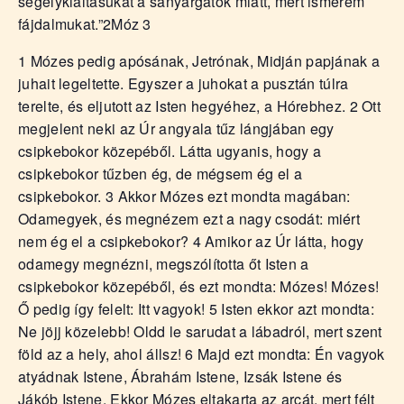
á
segélykiáltásukat a sanyargatók miatt, mert ismerem
t
fájdalmukat.”
2Móz 3
u
s
1 Mózes pedig apósának, Jetrónak, Midján papjának a
o
juhait legeltette. Egyszer a juhokat a pusztán túlra
k
terelte, és eljutott az Isten hegyéhez, a Hórebhez. 2 Ott
e
megjelent neki az Úr angyala tűz lángjában egy
-
csipkebokor közepéből. Látta ugyanis, hogy a
L
csipkebokor tűzben ég, de mégsem ég el a
a
csipkebokor. 3 Akkor Mózes ezt mondta magában:
p
j
Odamegyek, és megnézem ezt a nagy csodát: miért
a
nem ég el a csipkebokor? 4 Amikor az Úr látta, hogy
odamegy megnézni, megszólította őt Isten a
csipkebokor közepéből, és ezt mondta: Mózes! Mózes!
Ő pedig így felelt: Itt vagyok! 5 Isten ekkor azt mondta:
Ne jöjj közelebb! Oldd le sarudat a lábadról, mert szent
föld az a hely, ahol állsz! 6 Majd ezt mondta: Én vagyok
atyádnak Istene, Ábrahám Istene, Izsák Istene és
Jákób Istene. Ekkor Mózes eltakarta az arcát, mert félt