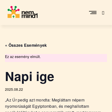
Skip
to
content
M
i
k
e
« Összes Események
p
é
r
Ez az esemény elmúlt.
c
s
Napi ige
i
R
e
2025.08.22
f
o
„Az Úr pedig azt mondta: Megláttam népem
r
nyomorúságát Egyiptomban, és meghallottam
m