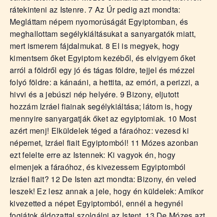
rátekinteni az Istenre. 7 Az Úr pedig azt mondta:
Megláttam népem nyomorúságát Egyiptomban, és
meghallottam segélykiáltásukat a sanyargatók miatt,
mert ismerem fájdalmukat. 8 El is megyek, hogy
kimentsem őket Egyiptom kezéből, és elvigyem őket
arról a földről egy jó és tágas földre, tejjel és mézzel
folyó földre: a kánaáni, a hettita, az emóri, a perizzi, a
hivvi és a jebúszi nép helyére. 9 Bizony, eljutott
hozzám Izráel fiainak segélykiáltása; látom is, hogy
mennyire sanyargatják őket az egyiptomiak. 10 Most
azért menj! Elküldelek téged a fáraóhoz: vezesd ki
népemet, Izráel fiait Egyiptomból! 11 Mózes azonban
ezt felelte erre az Istennek: Ki vagyok én, hogy
elmenjek a fáraóhoz, és kivezessem Egyiptomból
Izráel fiait? 12 De Isten azt mondta: Bizony, én veled
leszek! Ez lesz annak a jele, hogy én küldelek: Amikor
kivezetted a népet Egyiptomból, ennél a hegynél
fogjátok áldozattal szolgálni az Istent. 13 De Mózes azt