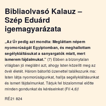
Bibliaolvasó Kalauz –
Szép Eduárd
igemagyarázata
„Az Úr pedig azt mondta: Megláttam népem
nyomorúságát Egyiptomban, és meghallottam
segélykiáltásukat a sanyargatók miatt, mert
ismerem fájdalmukat.”
(7) Ebben a bizonytalan
világban jó meglátni azt, ahogy Isten közelíti meg az
övéi életét. Három bátorító üzenettel találkozunk ma:
Isten látja nyomorúságunkat, hallja segélykiáltásunkat
és ismeri fájdalmunkat. Tárjuk fel bizalommal előtte
minden gondunkat és kéréseinket (Fil 4,6)!
RÉ21 824