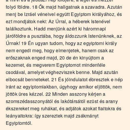
folyó földre. 18 Ők majd hallgatnak a szavadra. Azután
menj be Izráel véneivel együtt Egyiptom királyához, és
ezt mondjátok neki: Az Úrral, a héberek Istenével
találkoztunk. Hadd menjünk azért ki háromnapi
járóföldre a pusztába, hogy áldozzunk Istenünknek, az
Úrnak! 19 Én ugyan tudom, hogy az egyiptomi király
nem engedi meg, hogy elmenjetek, hanem csak az
erőszaknak enged majd, 20 de én kinyújtom a
kezemet, és megverem Egyiptomot mindenféle
csodával, amelyet véghezviszek benne. Majd azután
elbocsát benneteket. 21 És jóindulatot ébresztek e nép
iránt az egyiptomiakban, úgyhogy amikor eljöttök, nem
jöttök üres kézzel. 22 Minden asszony kérjen a
szomszédasszonyától és lakótársától ezüst és arany
ékszereket meg ruhákat, és adjátok azokat fiaitokra és
leányaitokra: így szereztek majd zsákmányt
Egyiptomtól.