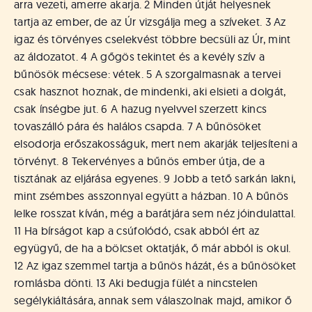
arra vezeti, amerre akarja. 2 Minden útját helyesnek
tartja az ember, de az Úr vizsgálja meg a szíveket. 3 Az
igaz és törvényes cselekvést többre becsüli az Úr, mint
az áldozatot. 4 A gőgös tekintet és a kevély szív a
bűnösök mécsese: vétek. 5 A szorgalmasnak a tervei
csak hasznot hoznak, de mindenki, aki elsieti a dolgát,
csak ínségbe jut. 6 A hazug nyelvvel szerzett kincs
tovaszálló pára és halálos csapda. 7 A bűnösöket
elsodorja erőszakosságuk, mert nem akarják teljesíteni a
törvényt. 8 Tekervényes a bűnös ember útja, de a
tisztának az eljárása egyenes. 9 Jobb a tető sarkán lakni,
mint zsémbes asszonnyal együtt a házban. 10 A bűnös
lelke rosszat kíván, még a barátjára sem néz jóindulattal.
11 Ha bírságot kap a csúfolódó, csak abból ért az
együgyű, de ha a bölcset oktatják, ő már abból is okul.
12 Az igaz szemmel tartja a bűnös házát, és a bűnösöket
romlásba dönti. 13 Aki bedugja fülét a nincstelen
segélykiáltására, annak sem válaszolnak majd, amikor ő