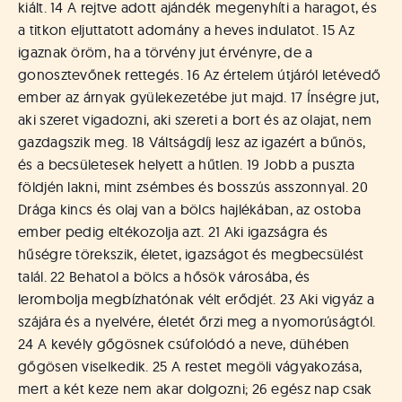
kiált. 14 A rejtve adott ajándék megenyhíti a haragot, és
a titkon eljuttatott adomány a heves indulatot. 15 Az
igaznak öröm, ha a törvény jut érvényre, de a
gonosztevőnek rettegés. 16 Az értelem útjáról letévedő
ember az árnyak gyülekezetébe jut majd. 17 Ínségre jut,
aki szeret vigadozni, aki szereti a bort és az olajat, nem
gazdagszik meg. 18 Váltságdíj lesz az igazért a bűnös,
és a becsületesek helyett a hűtlen. 19 Jobb a puszta
földjén lakni, mint zsémbes és bosszús asszonnyal. 20
Drága kincs és olaj van a bölcs hajlékában, az ostoba
ember pedig eltékozolja azt. 21 Aki igazságra és
hűségre törekszik, életet, igazságot és megbecsülést
talál. 22 Behatol a bölcs a hősök városába, és
lerombolja megbízhatónak vélt erődjét. 23 Aki vigyáz a
szájára és a nyelvére, életét őrzi meg a nyomorúságtól.
24 A kevély gőgösnek csúfolódó a neve, dühében
gőgösen viselkedik. 25 A restet megöli vágyakozása,
mert a két keze nem akar dolgozni; 26 egész nap csak