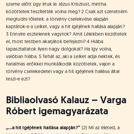
á
szeme előtt úgy írtuk le Jézus Krisztust, mintha
t
közöttetek feszítették volna meg? 2 Csak azt szeretném
u
megtudni tőletek: a törvény cselekvése alapján
s
o
kaptátok-e a Lelket, vagy a hit igéjének hallása alapján?
k
3 Ennyire esztelenek vagytok? Amit Lélekben kezdtetek
e
el, most testben akarjátok befejezni? 4 Hiába
-
tapasztaltatok ilyen nagy dolgokat? Ha így volna,
L
valóban hiába. 5 Tehát az, aki a Lelket adja nektek, és
a
hatalmas erőkkel munkálkodik közöttetek, vajon a
p
törvény cselekedetei vagy a hit igéjének hallása által
j
a
teszi-e ezt?
Bibliaolvasó Kalauz – Varga
Róbert igemagyarázata
„…a hit igéjének hallása alapján?”
(2) Mi az életed, a