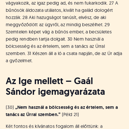
vágyakozik, az igaz pedig ad, és nem fukarkodik. 27 A
bűnösök áldozata utálatos, kivált ha galád dologért
hozzák. 28 Aki hazugságot tanúsít, elvész, de aki
meggyőződött az ügyről, az mindig beszélhet. 29
Szemtelen képet vág a bűnös ember, a becsületes
pedig rendben tartja dolgait. 30 Nem használ a
bölcsesség és az értelem, sem a tanács az Úrral
szemben. 31 Készen áll a ló a csata napján, de az Úr adja
a győzelmet.
Az Ige mellett – Gaál
Sándor igemagyarázata
(30)
„Nem használ a bölcsesség és az értelem, sem a
tanács az Úrral szemben.”
(Péld 21)
Két fontos és kívánatos fogalom áll előttünk: a