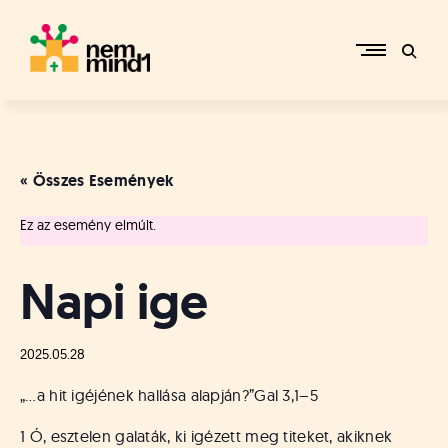
Skip
to
content
M
i
k
e
« Összes Események
p
é
Ez az esemény elmúlt.
r
c
s
Napi ige
i
R
e
2025.05.28
f
o
„…a hit igéjének hallása alapján?”
Gal 3,1–5
r
m
1 Ó, esztelen galaták, ki igézett meg titeket, akiknek