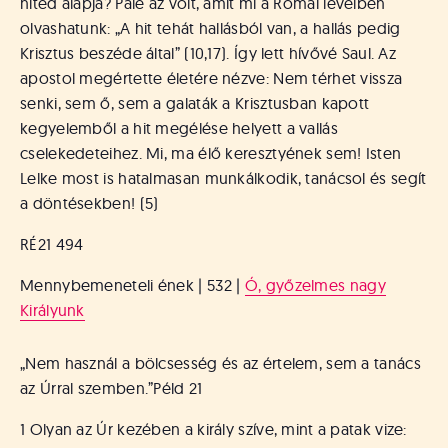
hited alapja? Pálé az volt, amit mi a Római levélben
olvashatunk: „A hit tehát hallásból van, a hallás pedig
Krisztus beszéde által” (10,17). Így lett hívővé Saul. Az
apostol megértette életére nézve: Nem térhet vissza
senki, sem ő, sem a galaták a Krisztusban kapott
kegyelemből a hit megélése helyett a vallás
cselekedeteihez. Mi, ma élő keresztyének sem! Isten
Lelke most is hatalmasan munkálkodik, tanácsol és segít
a döntésekben! (5)
RÉ21 494
Mennybemeneteli ének | 532 |
Ó, győzelmes nagy
Királyunk
„Nem használ a bölcsesség és az értelem, sem a tanács
az Úrral szemben.”
Péld 21
1 Olyan az Úr kezében a király szíve, mint a patak vize: