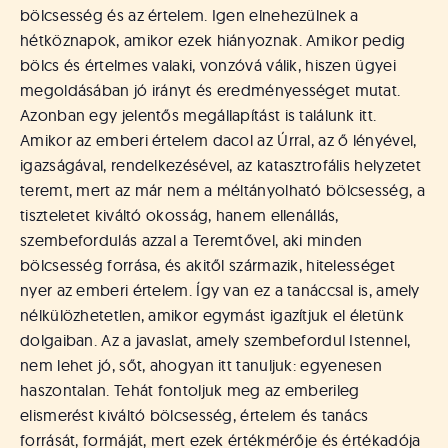
bölcsesség és az értelem. Igen elnehezülnek a
hétköznapok, amikor ezek hiányoznak. Amikor pedig
bölcs és értelmes valaki, vonzóvá válik, hiszen ügyei
megoldásában jó irányt és eredményességet mutat.
Azonban egy jelentős megállapítást is találunk itt.
Amikor az emberi értelem dacol az Úrral, az ő lényével,
igazságával, rendelkezésével, az katasztrofális helyzetet
teremt, mert az már nem a méltányolható bölcsesség, a
tiszteletet kiváltó okosság, hanem ellenállás,
szembefordulás azzal a Teremtővel, aki minden
bölcsesség forrása, és akitől származik, hitelességet
nyer az emberi értelem. Így van ez a tanáccsal is, amely
nélkülözhetetlen, amikor egymást igazítjuk el életünk
dolgaiban. Az a javaslat, amely szembefordul Istennel,
nem lehet jó, sőt, ahogyan itt tanuljuk: egyenesen
haszontalan. Tehát fontoljuk meg az emberileg
elismerést kiváltó bölcsesség, értelem és tanács
forrását, formáját, mert ezek értékmérője és értékadója