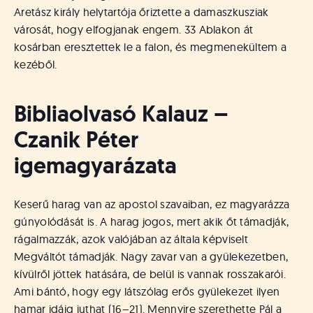
Aretász király helytartója őriztette a damaszkusziak
városát, hogy elfogjanak engem. 33 Ablakon át
kosárban eresztettek le a falon, és megmenekültem a
kezéből.
Bibliaolvasó Kalauz –
Czanik Péter
igemagyarázata
Keserű harag van az apostol szavaiban, ez magyarázza
gúnyolódását is. A harag jogos, mert akik őt támadják,
rágalmazzák, azok valójában az általa képviselt
Megváltót támadják. Nagy zavar van a gyülekezetben,
kívülről jöttek hatására, de belül is vannak rosszakarói.
Ami bántó, hogy egy látszólag erős gyülekezet ilyen
hamar idáig juthat (16–21). Mennyire szerethette Pál a