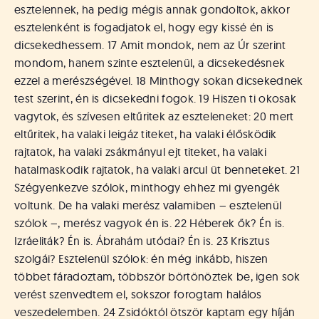
á
esztelennek, ha pedig mégis annak gondoltok, akkor
t
esztelenként is fogadjatok el, hogy egy kissé én is
u
dicsekedhessem. 17 Amit mondok, nem az Úr szerint
s
o
mondom, hanem szinte esztelenül, a dicsekedésnek
k
ezzel a merészségével. 18 Minthogy sokan dicsekednek
e
test szerint, én is dicsekedni fogok. 19 Hiszen ti okosak
-
vagytok, és szívesen eltűritek az eszteleneket: 20 mert
L
eltűritek, ha valaki leigáz titeket, ha valaki élősködik
a
rajtatok, ha valaki zsákmányul ejt titeket, ha valaki
p
hatalmaskodik rajtatok, ha valaki arcul üt benneteket. 21
j
a
Szégyenkezve szólok, minthogy ehhez mi gyengék
voltunk. De ha valaki merész valamiben – esztelenül
szólok –, merész vagyok én is. 22 Héberek ők? Én is.
Izráeliták? Én is. Ábrahám utódai? Én is. 23 Krisztus
szolgái? Esztelenül szólok: én még inkább, hiszen
többet fáradoztam, többször börtönöztek be, igen sok
verést szenvedtem el, sokszor forogtam halálos
veszedelemben. 24 Zsidóktól ötször kaptam egy híján