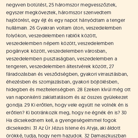
negyven botütést, 25 háromszor megvesszőztek,
egyszer megköveztek, háromszor szenvedtem
hajótörést, egy éjt és egy napot hányódtam a tenger
hullámain. 26 Gyakran voltam úton, veszedelemben
folyókon, veszedelemben rablók között,
veszedelemben népem között, veszedelemben
pogányok között, veszedelemben városban,
veszedelemben pusztaságban, veszedelemben a
tengeren, veszedelemben áltestvérek között, 27
fáradozásban és vesződségben, gyakori virrasztásban,
éhezésben és szomjazásban, gyakori böjtölésben,
hidegben és mezítelenségben. 28 Ezeken kívül még ott
van naponkénti zaklattatásom és az összes gyülekezet
gondja. 29 Ki erőtlen, hogy vele együtt ne volnék én is
erőtlen? Ki botránkozik meg, hogy ne égnék én is? 30
Ha dicsekednem kell, a gyengeségeimmel fogok
dicsekedni. 31 Az Úr Jézus Istene és Atyja, aki áldott
örökké, tudja, hogy nem hazudok. 32 Damaszkuszban