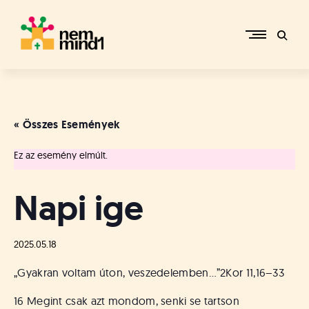
Skip
to
content
M
i
k
e
« Összes Események
p
é
Ez az esemény elmúlt.
r
c
s
Napi ige
i
R
e
2025.05.18
f
o
„Gyakran voltam úton, veszedelemben…”
2Kor 11,16–33
r
m
16 Megint csak azt mondom, senki se tartson