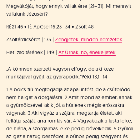
Megváltóját, hogy ennyit vállalt érte (21–31). Mi mennyit
vállalunk Jézusért?
RÉ21 46 • IÉ ApCsel 16,23–34 • Zsolt 48
Zsoltárdicséret | 175 |
Zengjetek, minden nemzetek
Heti zsoltárének | 149 |
Az Úrnak, no, énekeljetek
„A könnyen szerzett vagyon elfogy, de aki keze
munkájával gyűjt, az gyarapodik.”
Péld 13,1–14
1 A bölcs fiú megfogadja az apai intést, de a csúfolódó
nem hallgat a dorgálásra. 2 Amit mond az ember, annak
a gyümölcsével lakik jól, a hűtlenek mégis erőszakra
vágynak. 3 Aki vigyáz a szájára, megtartja életét, aki
feltátja száját, arra romlás vár. 4 Vágyakozik a lusta lelke,
de hiába, a szorgalmas lelke pedig bővelkedik. 5 Gyűlöli
az igaz a hazug beszédet, a bűnös pedig szégyent és