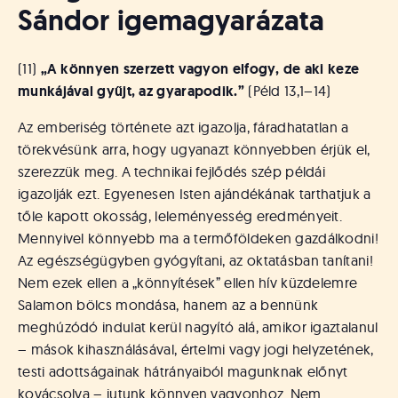
Sándor igemagyarázata
(11)
„A könnyen szerzett vagyon elfogy, de aki keze
munkájával gyűjt, az gyarapodik.”
(Péld 13,1–14)
Az emberiség története azt igazolja, fáradhatatlan a
törekvésünk arra, hogy ugyanazt könnyebben érjük el,
szerezzük meg. A technikai fejlődés szép példái
igazolják ezt. Egyenesen Isten ajándékának tarthatjuk a
tőle kapott okosság, leleményesség eredményeit.
Mennyivel könnyebb ma a termőföldeken gazdálkodni!
Az egészségügyben gyógyítani, az oktatásban tanítani!
Nem ezek ellen a „könnyítések” ellen hív küzdelemre
Salamon bölcs mondása, hanem az a bennünk
meghúzódó indulat kerül nagyító alá, amikor igaztalanul
– mások kihasználásával, értelmi vagy jogi helyzetének,
testi adottságainak hátrányaiból magunknak előnyt
kovácsolva – jutunk könnyen vagyonhoz. Nem