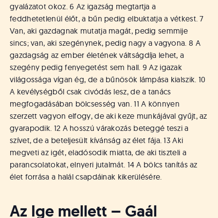
gyalázatot okoz. 6 Az igazság megtartja a
feddhetetlenül élőt, a bűn pedig elbuktatja a vétkest. 7
Van, aki gazdagnak mutatja magát, pedig semmije
sincs; van, aki szegénynek, pedig nagy a vagyona. 8 A
gazdagság az ember életének váltságdíja lehet, a
szegény pedig fenyegetést sem hall. 9 Az igazak
világossága vígan ég, de a bűnösök lámpása kialszik. 10
A kevélységből csak civódás lesz, de a tanács
megfogadásában bölcsesség van. 11 A könnyen
szerzett vagyon elfogy, de aki keze munkájával gyűjt, az
gyarapodik. 12 A hosszú várakozás beteggé teszi a
szívet, de a beteljesült kívánság az élet fája. 13 Aki
megveti az igét, eladósodik miatta, de aki tiszteli a
parancsolatokat, elnyeri jutalmát. 14 A bölcs tanítás az
élet forrása a halál csapdáinak kikerülésére.
Az Ige mellett – Gaál