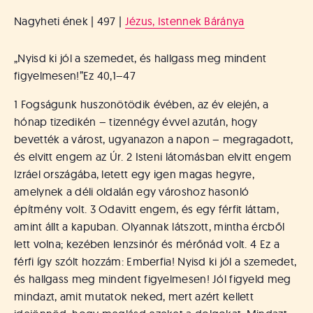
Nagyheti ének | 497 |
Jézus, Istennek Báránya
„Nyisd ki jól a szemedet, és hallgass meg mindent
figyelmesen!”
Ez 40,1–47
1 Fogságunk huszonötödik évében, az év elején, a
hónap tizedikén – tizennégy évvel azután, hogy
bevették a várost, ugyanazon a napon – megragadott,
és elvitt engem az Úr. 2 Isteni látomásban elvitt engem
Izráel országába, letett egy igen magas hegyre,
amelynek a déli oldalán egy városhoz hasonló
építmény volt. 3 Odavitt engem, és egy férfit láttam,
amint állt a kapuban. Olyannak látszott, mintha ércből
lett volna; kezében lenzsinór és mérőnád volt. 4 Ez a
férfi így szólt hozzám: Emberfia! Nyisd ki jól a szemedet,
és hallgass meg mindent figyelmesen! Jól figyeld meg
mindazt, amit mutatok neked, mert azért kellett