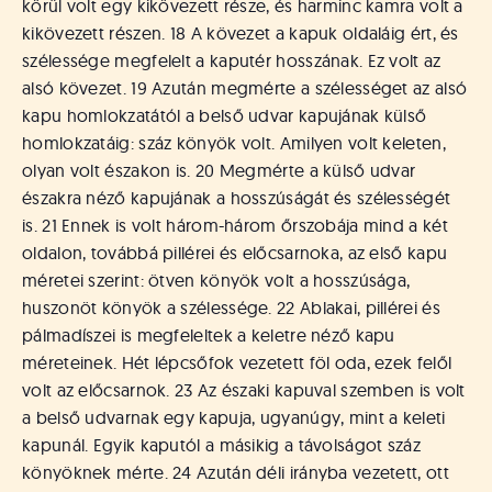
körül volt egy kikövezett része, és harminc kamra volt a
kikövezett részen. 18 A kövezet a kapuk oldaláig ért, és
szélessége megfelelt a kaputér hosszának. Ez volt az
alsó kövezet. 19 Azután megmérte a szélességet az alsó
kapu homlokzatától a belső udvar kapujának külső
homlokzatáig: száz könyök volt. Amilyen volt keleten,
olyan volt északon is. 20 Megmérte a külső udvar
északra néző kapujának a hosszúságát és szélességét
is. 21 Ennek is volt három-három őrszobája mind a két
oldalon, továbbá pillérei és előcsarnoka, az első kapu
méretei szerint: ötven könyök volt a hosszúsága,
huszonöt könyök a szélessége. 22 Ablakai, pillérei és
pálmadíszei is megfeleltek a keletre néző kapu
méreteinek. Hét lépcsőfok vezetett föl oda, ezek felől
volt az előcsarnok. 23 Az északi kapuval szemben is volt
a belső udvarnak egy kapuja, ugyanúgy, mint a keleti
kapunál. Egyik kaputól a másikig a távolságot száz
könyöknek mérte. 24 Azután déli irányba vezetett, ott