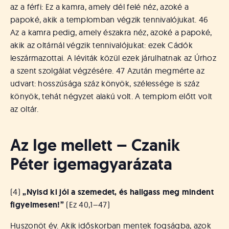
az a férfi: Ez a kamra, amely dél felé néz, azoké a
papoké, akik a templomban végzik tennivalójukat. 46
Az a kamra pedig, amely északra néz, azoké a papoké,
akik az oltárnál végzik tennivalójukat: ezek Cádók
leszármazottai. A léviták közül ezek járulhatnak az Úrhoz
a szent szolgálat végzésére. 47 Azután megmérte az
udvart: hosszúsága száz könyök, szélessége is száz
könyök, tehát négyzet alakú volt. A templom előtt volt
az oltár.
Az Ige mellett – Czanik
Péter igemagyarázata
(4)
„Nyisd ki jól a szemedet, és hallgass meg mindent
figyelmesen!”
(Ez 40,1–47)
Huszonöt év. Akik időskorban mentek fogságba, azok