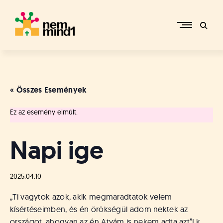
Skip
to
content
M
i
k
e
« Összes Események
p
é
Ez az esemény elmúlt.
r
c
s
Napi ige
i
R
e
2025.04.10
f
o
„Ti vagytok azok, akik megmaradtatok velem
r
kísértéseimben, és én örökségül adom nektek az
m
országot, ahogyan az én Atyám is nekem adta azt”
Lk