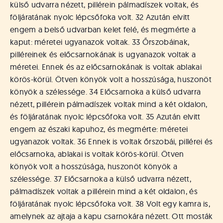
külső udvarra nézett, pillérein pálmadíszek voltak, és
följáratának nyolc lépcsőfoka volt. 32 Azután elvitt
engem a belső udvarban kelet felé, és megmérte a
kaput: méretei ugyanazok voltak. 33 Őrszobáinak,
pilléreinek és előcsarnokának is ugyanazok voltak a
méretei. Ennek és az előcsarnokának is voltak ablakai
körös-körül. Ötven könyök volt a hosszúsága, huszonöt
könyök a szélessége. 34 Előcsarnoka a külső udvarra
nézett, pillérein pálmadíszek voltak mind a két oldalon,
és följáratának nyolc lépcsőfoka volt. 35 Azután elvitt
engem az északi kapuhoz, és megmérte: méretei
ugyanazok voltak. 36 Ennek is voltak őrszobái, pillérei és
előcsarnoka, ablakai is voltak körös-körül. Ötven
könyök volt a hosszúsága, huszonöt könyök a
szélessége. 37 Előcsarnoka a külső udvarra nézett,
pálmadíszek voltak a pillérein mind a két oldalon, és
följáratának nyolc lépcsőfoka volt. 38 Volt egy kamra is,
amelynek az ajtaja a kapu csarnokára nézett. Ott mosták