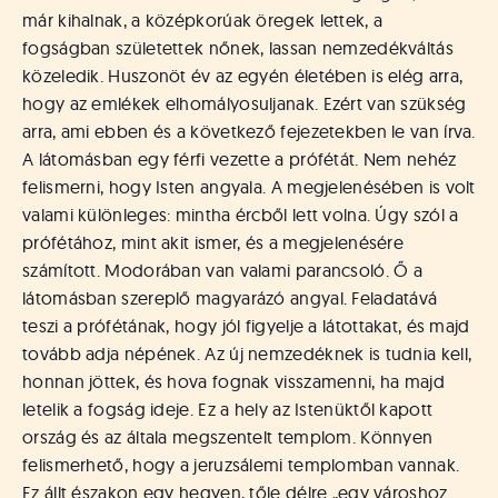
már kihalnak, a középkorúak öregek lettek, a
fogságban születettek nőnek, lassan nemzedékváltás
közeledik. Huszonöt év az egyén életében is elég arra,
hogy az emlékek elhomályosuljanak. Ezért van szükség
arra, ami ebben és a következő fejezetekben le van írva.
A látomásban egy férfi vezette a prófétát. Nem nehéz
felismerni, hogy Isten angyala. A megjelenésében is volt
valami különleges: mintha ércből lett volna. Úgy szól a
prófétához, mint akit ismer, és a megjelenésére
számított. Modorában van valami parancsoló. Ő a
látomásban szereplő magyarázó angyal. Feladatává
teszi a prófétának, hogy jól figyelje a látottakat, és majd
tovább adja népének. Az új nemzedéknek is tudnia kell,
honnan jöttek, és hova fognak visszamenni, ha majd
letelik a fogság ideje. Ez a hely az Istenüktől kapott
ország és az általa megszentelt templom. Könnyen
felismerhető, hogy a jeruzsálemi templomban vannak.
Ez állt északon egy hegyen, tőle délre „egy városhoz