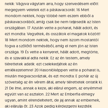
nekik: Vágyva vágytam arra, hogy szenvedésem előtt
megegyem veletek ezt a páskavacsorát. 16 Mert
mondom nektek, hogy többé nem eszem ebből a
páskavacsorából, amíg csak be nem teljesedik az Isten
országában. 17 Azután vette a poharat, hálát adott, és
ezt mondta: Vegyétek, és osszátok el magatok között!
18 Mert mondom nektek, hogy nem iszom mostantól
fogva a szőlőtő terméséből, amíg el nem jön az Isten
országa. 19 És vette a kenyeret, hálát adott, megtörte,
és e szavakkal adta nekik: Ez az én testem, amely
tiérettetek adatik: ezt cselekedjétek az én
emlékezetemre! 20 Hasonlóképpen vette a poharat is,
miután megvacsoráztak, és ezt mondta: E pohár az új
szövetség az én vérem által, amely tiérettetek ontatik ki.
21 De íme, annak a keze, aki elárul engem, az enyémmel
együtt van az asztalon. 22 Mert az Emberfia elmegy
ugyan, amint elrendeltetett, de jaj annak az embernek,
aki elárulja őt. 23 Azok pedig kérdezgetni kezdték