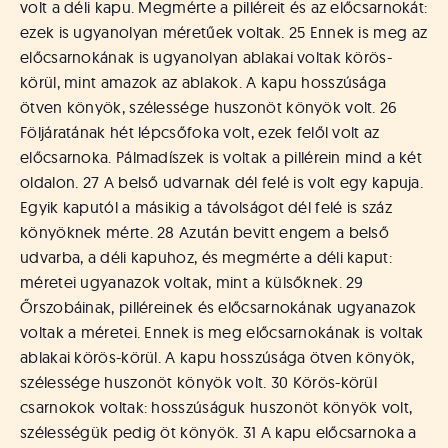
volt a déli kapu. Megmérte a pilléreit és az előcsarnokát:
ezek is ugyanolyan méretűek voltak. 25 Ennek is meg az
előcsarnokának is ugyanolyan ablakai voltak körös-
körül, mint amazok az ablakok. A kapu hosszúsága
ötven könyök, szélessége huszonöt könyök volt. 26
Följáratának hét lépcsőfoka volt, ezek felől volt az
előcsarnoka. Pálmadíszek is voltak a pillérein mind a két
oldalon. 27 A belső udvarnak dél felé is volt egy kapuja.
Egyik kaputól a másikig a távolságot dél felé is száz
könyöknek mérte. 28 Azután bevitt engem a belső
udvarba, a déli kapuhoz, és megmérte a déli kaput:
méretei ugyanazok voltak, mint a külsőknek. 29
Őrszobáinak, pilléreinek és előcsarnokának ugyanazok
voltak a méretei. Ennek is meg előcsarnokának is voltak
ablakai körös-körül. A kapu hosszúsága ötven könyök,
szélessége huszonöt könyök volt. 30 Körös-körül
csarnokok voltak: hosszúságuk huszonöt könyök volt,
szélességük pedig öt könyök. 31 A kapu előcsarnoka a