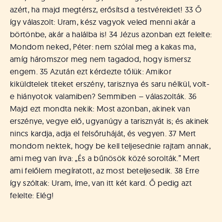
azért, ha majd megtérsz, erősítsd a testvéreidet! 33 Ő
így válaszolt: Uram, kész vagyok veled menni akár a
börtönbe, akár a halálba is! 34 Jézus azonban ezt felelte:
Mondom neked, Péter: nem szólal meg a kakas ma,
amíg háromszor meg nem tagadod, hogy ismersz
engem. 35 Azután ezt kérdezte tőlük: Amikor
kiküldtelek titeket erszény, tarisznya és saru nélkül, volt-
e hiányotok valamiben? Semmiben – válaszolták. 36
Majd ezt mondta nekik: Most azonban, akinek van
erszénye, vegye elő, ugyanúgy a tarisznyát is; és akinek
nincs kardja, adja el felsőruháját, és vegyen. 37 Mert
mondom nektek, hogy be kell teljesednie rajtam annak,
ami meg van írva: „És a bűnösök közé sorolták.” Mert
ami felőlem megíratott, az most beteljesedik. 38 Erre
így szóltak: Uram, íme, van itt két kard. Ő pedig azt
felelte: Elég!