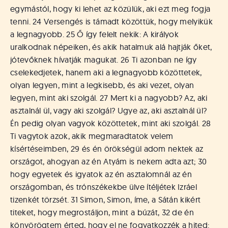
egymástól, hogy ki lehet az közülük, aki ezt meg fogja
tenni. 24 Versengés is támadt közöttük, hogy melyikük
a legnagyobb. 25 Ő így felelt nekik: A királyok
uralkodnak népeiken, és akik hatalmuk alá hajtják őket,
jótevőknek hívatják magukat. 26 Ti azonban ne így
cselekedjetek, hanem aki a legnagyobb közöttetek,
olyan legyen, mint a legkisebb, és aki vezet, olyan
legyen, mint aki szolgál. 27 Mert ki a nagyobb? Az, aki
asztalnál ül, vagy aki szolgál? Ugye az, aki asztalnál ül?
Én pedig olyan vagyok közöttetek, mint aki szolgál. 28
Ti vagytok azok, akik megmaradtatok velem
kísértéseimben, 29 és én örökségül adom nektek az
országot, ahogyan az én Atyám is nekem adta azt; 30
hogy egyetek és igyatok az én asztalomnál az én
országomban, és trónszékekbe ülve ítéljétek Izráel
tizenkét törzsét. 31 Simon, Simon, íme, a Sátán kikért
titeket, hogy megrostáljon, mint a búzát, 32 de én
könyörögtem érted, hogy el ne fogyatkozzék a hited: