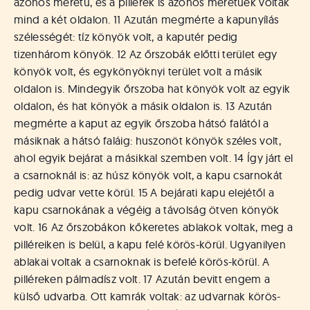
azonos méretű, és a pillérek is azonos méretűek voltak
mind a két oldalon. 11 Azután megmérte a kapunyílás
szélességét: tíz könyök volt, a kaputér pedig
tizenhárom könyök. 12 Az őrszobák előtti terület egy
könyök volt, és egykönyöknyi terület volt a másik
oldalon is. Mindegyik őrszoba hat könyök volt az egyik
oldalon, és hat könyök a másik oldalon is. 13 Azután
megmérte a kaput az egyik őrszoba hátsó falától a
másiknak a hátsó faláig: huszonöt könyök széles volt,
ahol egyik bejárat a másikkal szemben volt. 14 Így járt el
a csarnoknál is: az húsz könyök volt, a kapu csarnokát
pedig udvar vette körül. 15 A bejárati kapu elejétől a
kapu csarnokának a végéig a távolság ötven könyök
volt. 16 Az őrszobákon kőkeretes ablakok voltak, meg a
pilléreiken is belül, a kapu felé körös-körül. Ugyanilyen
ablakai voltak a csarnoknak is befelé körös-körül. A
pilléreken pálmadísz volt. 17 Azután bevitt engem a
külső udvarba. Ott kamrák voltak: az udvarnak körös-