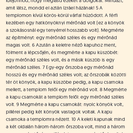
idejönnöd, hogy meglásd ezeket a dolgokat. Mindazt,
amit látsz, mondd el aztán Izráel házának! 5 A
templomon kívül körös-körül várfal húzódott. A férfi
kezében egy hatkönyöknyi mérőnád volt (ez a könyök
a szokásosnál egy tenyérrel hosszabb volt). Megmérte
az építményt: egy mérőnád széles és egy mérőnád
magas volt. 6 Azután a keletre néző kapuhoz ment,
fölment a lépcsőjén, és megmérte a kapu küszöbét:
egy mérőnád széles volt, és a másik küszöb is egy
mérőnád széles. 7 Egy-egy őrszoba egy mérőnád
hosszú és egy mérőnád széles volt; az őrszobák közötti
tér öt könyök, a kapu küszöbe pedig, a kapu csarnoka
mellett, a templom felől egy mérőnád volt. 8 Megmérte
a kapu csarnokát a templom felől: egy mérőnád széles
volt. 9 Megmérte a kapu csarnokát: nyolc könyök volt,
pillérei pedig két könyök vastagok voltak. A kapu
csarnoka a templomra nézett. 10 A keleti kapunak mind
a két oldalán három-három őrszoba volt, mind a három