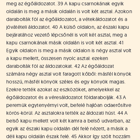
meg az égőáldozatot. 39 A kapu csarnokának egyik
oldalán is meg a másik oldalán is volt két asztal. Azokon
darabolták föl az égőáldozatot, a vétekáldozatot és a
jóvátételi áldozatot. 40 A külső oldalon, az északi kapu
bejáratához vezető lépcsőnél is volt két asztal, meg a
kapu csarnokának másik oldalán is volt két asztal. 41
Egyik oldalon is meg a másik oldalon is négy asztal volt
a kapu mellett, összesen nyolc asztal: ezeken
darabolták föl az áldozatokat. 42 Az égőáldozat
számára négy asztal volt faragott kőből: másfél könyök
hosszú, másfél könyök széles és egy könyök magas.
Ezekre tették azokat az eszközöket, amelyekkel az
égőáldozatot és a véresáldozatot földarabolják. 43 A
peremük egytenyérnyi volt, befelé hajlóan odaerősítve
körös-körül. Az asztalokra tették az áldozati húst. 44 A
belső kapu mellett volt két kamra a belső udvarban, az
egyik az északi kapu oldalán dél felé nézett, a másik a
déli kapu oldalán észak felé. 45 Akkor így szólt hozzám