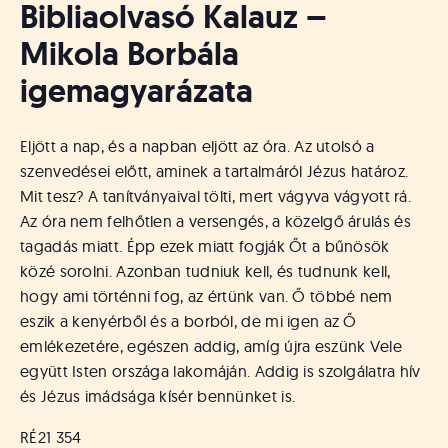
Bibliaolvasó Kalauz –
Mikola Borbála
igemagyarázata
Eljött a nap, és a napban eljött az óra. Az utolsó a
szenvedései előtt, aminek a tartalmáról Jézus határoz.
Mit tesz? A tanítványaival tölti, mert vágyva vágyott rá.
Az óra nem felhőtlen a versengés, a közelgő árulás és
tagadás miatt. Épp ezek miatt fogják Őt a bűnösök
közé sorolni. Azonban tudniuk kell, és tudnunk kell,
hogy ami történni fog, az értünk van. Ő többé nem
eszik a kenyérből és a borból, de mi igen az Ő
emlékezetére, egészen addig, amíg újra eszünk Vele
együtt Isten országa lakomáján. Addig is szolgálatra hív
és Jézus imádsága kísér bennünket is.
RÉ21 354