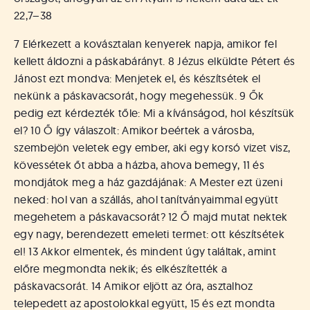
á
t
22,7–38
u
7 Elérkezett a kovásztalan kenyerek napja, amikor fel
s
o
kellett áldozni a páskabárányt. 8 Jézus elküldte Pétert és
k
Jánost ezt mondva: Menjetek el, és készítsétek el
e
nekünk a páskavacsorát, hogy megehessük. 9 Ők
-
pedig ezt kérdezték tőle: Mi a kívánságod, hol készítsük
L
el? 10 Ő így válaszolt: Amikor beértek a városba,
a
szembejön veletek egy ember, aki egy korsó vizet visz,
p
kövessétek őt abba a házba, ahova bemegy, 11 és
j
a
mondjátok meg a ház gazdájának: A Mester ezt üzeni
neked: hol van a szállás, ahol tanítványaimmal együtt
megehetem a páskavacsorát? 12 Ő majd mutat nektek
egy nagy, berendezett emeleti termet: ott készítsétek
el! 13 Akkor elmentek, és mindent úgy találtak, amint
előre megmondta nekik; és elkészítették a
páskavacsorát. 14 Amikor eljött az óra, asztalhoz
telepedett az apostolokkal együtt, 15 és ezt mondta