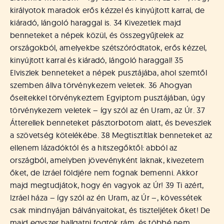
királyotok maradok erős kézzel és kinyújtott karral, de
kiáradó, lángoló haraggal is. 34 Kivezetlek majd
benneteket a népek közül, és összegyűjtelek az
országokból, amelyekbe szétszóródtatok, erős kézzel,
kinyújtott karral és kiáradó, lángoló haraggal! 35
Elviszlek benneteket a népek pusztájába, ahol szemtől
szemben állva törvénykezem veletek. 36 Ahogyan
őseitekkel törvénykeztem Egyiptom pusztájában, úgy
törvénykezem veletek – így szól az én Uram, az Úr. 37
Átterellek benneteket pásztorbotom alatt, és beveszlek
a szövetség kötelékébe. 38 Megtisztítlak benneteket az
ellenem lázadóktól és a hitszegőktől: abból az
országból, amelyben jövevényként laknak, kivezetem
őket, de Izráel földjére nem fognak bemenni. Akkor
majd megtudjátok, hogy én vagyok az Úr! 39 Ti azért,
Izráel háza – így szól az én Uram, az Úr –, kövessétek
csak mindnyájan bálványaitokat, és tiszteljétek őket! De
majd egyszer hallgatni fogtok rám, és többé nem