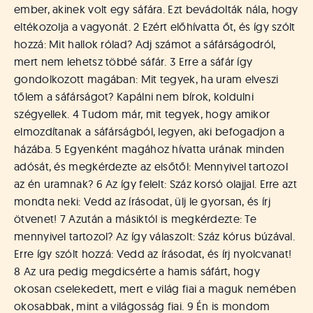
á
ember, akinek volt egy sáfára. Ezt bevádolták nála, hogy
t
eltékozolja a vagyonát. 2 Ezért előhívatta őt, és így szólt
u
hozzá: Mit hallok rólad? Adj számot a sáfárságodról,
s
o
mert nem lehetsz többé sáfár. 3 Erre a sáfár így
k
gondolkozott magában: Mit tegyek, ha uram elveszi
e
tőlem a sáfárságot? Kapálni nem bírok, koldulni
-
szégyellek. 4 Tudom már, mit tegyek, hogy amikor
L
elmozdítanak a sáfárságból, legyen, aki befogadjon a
a
házába. 5 Egyenként magához hívatta urának minden
p
adósát, és megkérdezte az elsőtől: Mennyivel tartozol
j
a
az én uramnak? 6 Az így felelt: Száz korsó olajjal. Erre azt
mondta neki: Vedd az írásodat, ülj le gyorsan, és írj
ötvenet! 7 Azután a másiktól is megkérdezte: Te
mennyivel tartozol? Az így válaszolt: Száz kórus búzával.
Erre így szólt hozzá: Vedd az írásodat, és írj nyolcvanat!
8 Az ura pedig megdicsérte a hamis sáfárt, hogy
okosan cselekedett, mert e világ fiai a maguk nemében
okosabbak, mint a világosság fiai. 9 Én is mondom