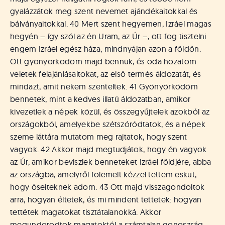
gyalázzátok meg szent nevemet ajándékaitokkal és
bálványaitokkal. 40 Mert szent hegyemen, Izráel magas
hegyén – így szól az én Uram, az Úr –, ott fog tisztelni
engem Izráel egész háza, mindnyájan azon a földön.
Ott gyönyörködöm majd bennük, és oda hozatom
veletek felajánlásaitokat, az első termés áldozatát, és
mindazt, amit nekem szenteltek. 41 Gyönyörködöm
bennetek, mint a kedves illatú áldozatban, amikor
kivezetlek a népek közül, és összegyűjtelek azokból az
országokból, amelyekbe szétszóródtatok, és a népek
szeme láttára mutatom meg rajtatok, hogy szent
vagyok. 42 Akkor majd megtudjátok, hogy én vagyok
az Úr, amikor beviszlek benneteket Izráel földjére, abba
az országba, amelyről fölemelt kézzel tettem esküt,
hogy őseiteknek adom. 43 Ott majd visszagondoltok
arra, hogyan éltetek, és mi mindent tettetek: hogyan
tettétek magatokat tisztátalanokká. Akkor
megundorodtok magatoktól a számtalan gonoszság