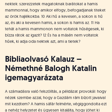
nektek: szerezzetek magatoknak barátokat a hamis
mammonnal, hogy amikor elfogy, befogadjanak titeket
az örök hajlékokba. 10 Aki hű a kevesen, a sokon is hű
az, és aki a kevesen hamis, a sokon is hamis az. 11 Ha
tehát a hamis mammonon nem voltatok hűségesek, ki
bízza rátok az igazit? 12 És ha a másén nem voltatok
hűek, ki adja oda nektek azt, ami a tietek?
Bibliaolvasó Kalauz –
Némethné Balogh Katalin
igemagyarázata
A számadásra való felszólítás, a példázat provokál: hogy
nézek szembe azzal, hogy a Gazdám rám bízott javaival
mit kezdtem? A hamis sáfár felmérte, végiggondolta ezt
a nehéz helyzetet és ügyesen kitalálta, hogy jöhet ki