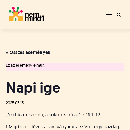
Skip
to
content
M
i
k
e
« Összes Események
p
é
Ez az esemény elmúlt.
r
c
s
Napi ige
i
R
e
2025.03.13
f
o
„Aki hű a kevesen, a sokon is hű az”
Lk 16,1–12
r
m
1 Majd szólt Jézus a tanítványaihoz is: Volt egy gazdag