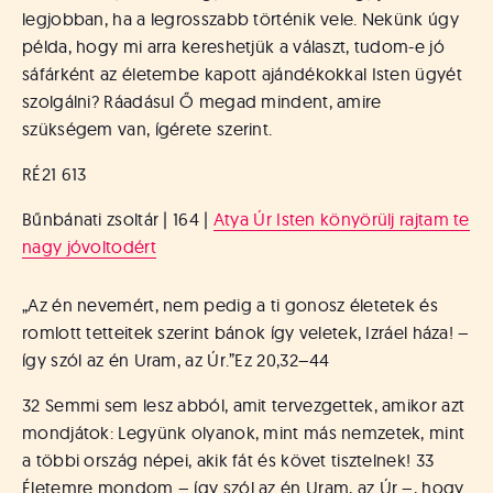
legjobban, ha a legrosszabb történik vele. Nekünk úgy
példa, hogy mi arra kereshetjük a választ, tudom-e jó
sáfárként az életembe kapott ajándékokkal Isten ügyét
szolgálni? Ráadásul Ő megad mindent, amire
szükségem van, ígérete szerint.
RÉ21 613
Bűnbánati zsoltár | 164 |
Atya Úr Isten könyörülj rajtam te
nagy jóvoltodért
„Az én nevemért, nem pedig a ti gonosz életetek és
romlott tetteitek szerint bánok így veletek, Izráel háza! –
így szól az én Uram, az Úr.”
Ez 20,32–44
32 Semmi sem lesz abból, amit tervezgettek, amikor azt
mondjátok: Legyünk olyanok, mint más nemzetek, mint
a többi ország népei, akik fát és követ tisztelnek! 33
Életemre mondom – így szól az én Uram, az Úr –, hogy