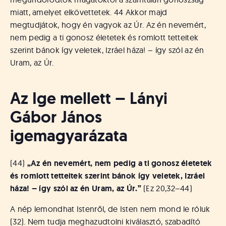
miatt, amelyet elkövettetek. 44 Akkor majd
megtudjátok, hogy én vagyok az Úr. Az én nevemért,
nem pedig a ti gonosz életetek és romlott tetteitek
szerint bánok így veletek, Izráel háza! – így szól az én
Uram, az Úr.
Az Ige mellett – Lányi
Gábor János
igemagyarázata
(44)
„Az én nevemért, nem pedig a ti gonosz életetek
és romlott tetteitek szerint bánok így veletek, Izráel
háza! – így szól az én Uram, az Úr.”
(Ez 20,32–44)
A nép lemondhat Istenről, de Isten nem mond le róluk
(32). Nem tudja meghazudtolni kiválasztó, szabadító