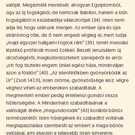
valóját. Megismétli mentését: ahogyan Egyiptomból,
úgy az új fogságból, de nemcsak Babilon, hanem a bűn
fogságából is kiszabadítja választottjait (34). Isten nem
adja fel, hogy utánunk menjen. Az ember újra és újra
eltántorog tőle, de ő nem engedi végleg el, mert tudja:
„majd egyszer hallgatni fogtok rám” (39). Ismét messiási
léptékű próféciát mond Ezékiel. Beszél Jeruzsálem új
dicsőségéről, megkülönböztetett szerepéről és arról:
„ott fog tisztelni engem Izráel egész háza, mindnyájan
azon a földön” (40). „Az istenfélőkben gyönyörködik az
Úr” (Zsolt 147,11), Isten öröme, gyönyörűsége lesz: végre
véghez viheti az embereken szabadítását. A
megmentett ember pedig értetlenül gondol vissza
hűtlenségére. A Mindenható szabadításának a
valóságát átélve „megundorodik” (43) korábbi bűnös
természetétől. Isten hűségének és szabadító voltának
megtapasztalása szembesíti az embert a maga bűnös
valójával, ami elvezeti a teljesebb Isten-ismeretre: