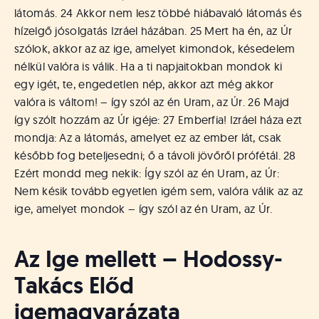
látomás. 24 Akkor nem lesz többé hiábavaló látomás és
hízelgő jósolgatás Izráel házában. 25 Mert ha én, az Úr
szólok, akkor az az ige, amelyet kimondok, késedelem
nélkül valóra is válik. Ha a ti napjaitokban mondok ki
egy igét, te, engedetlen nép, akkor azt még akkor
valóra is váltom! – így szól az én Uram, az Úr. 26 Majd
így szólt hozzám az Úr igéje: 27 Emberfia! Izráel háza ezt
mondja: Az a látomás, amelyet ez az ember lát, csak
később fog beteljesedni; ő a távoli jövőről prófétál. 28
Ezért mondd meg nekik: Így szól az én Uram, az Úr:
Nem késik tovább egyetlen igém sem, valóra válik az az
ige, amelyet mondok – így szól az én Uram, az Úr.
Az Ige mellett – Hodossy-
Takács Előd
igemagyarázata