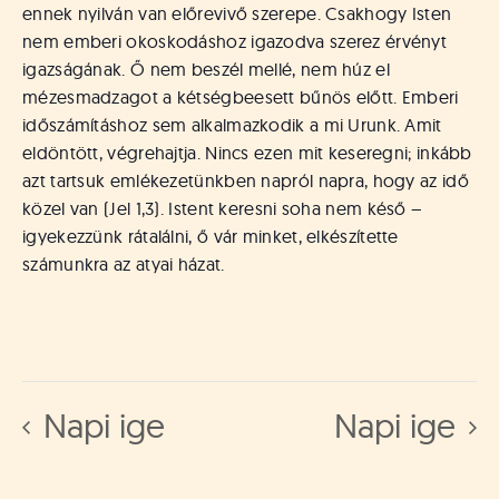
ennek nyilván van előrevivő szerepe. Csakhogy Isten
nem emberi okoskodáshoz igazodva szerez érvényt
igazságának. Ő nem beszél mellé, nem húz el
mézesmadzagot a kétségbeesett bűnös előtt. Emberi
időszámításhoz sem alkalmazkodik a mi Urunk. Amit
eldöntött, végrehajtja. Nincs ezen mit keseregni; inkább
azt tartsuk emlékezetünkben napról napra, hogy az idő
közel van (Jel 1,3). Istent keresni soha nem késő –
igyekezzünk rátalálni, ő vár minket, elkészítette
számunkra az atyai házat.
Napi ige
Napi ige