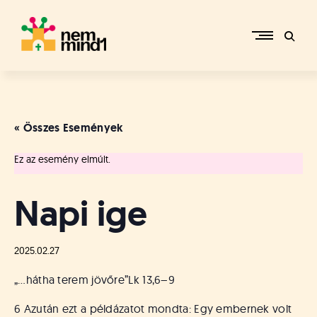
Skip
to
content
M
i
k
e
« Összes Események
p
é
Ez az esemény elmúlt.
r
c
s
Napi ige
i
R
e
2025.02.27
f
o
„…hátha terem jövőre”
Lk 13,6–9
r
m
6 Azután ezt a példázatot mondta: Egy embernek volt