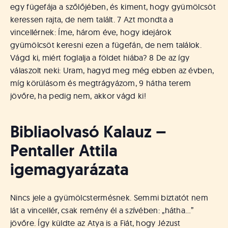
á
egy fügefája a szőlőjében, és kiment, hogy gyümölcsöt
t
keressen rajta, de nem talált. 7 Azt mondta a
u
vincellérnek: Íme, három éve, hogy idejárok
s
o
gyümölcsöt keresni ezen a fügefán, de nem találok.
k
Vágd ki, miért foglalja a földet hiába? 8 De az így
e
válaszolt neki: Uram, hagyd meg még ebben az évben,
-
míg körülásom és megtrágyázom, 9 hátha terem
L
jövőre, ha pedig nem, akkor vágd ki!
a
p
j
Bibliaolvasó Kalauz –
a
Pentaller Attila
igemagyarázata
Nincs jele a gyümölcstermésnek. Semmi biztatót nem
lát a vincellér, csak remény él a szívében: „hátha…”
jövőre. Így küldte az Atya is a Fiát, hogy Jézust