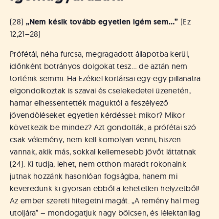
(28)
„Nem késik tovább egyetlen igém sem…”
(Ez
12,21–28)
Prófétál, néha furcsa, megragadott állapotba kerül,
időnként botrányos dolgokat tesz… de aztán nem
történik semmi. Ha Ezékiel kortársai egy-egy pillanatra
elgondolkoztak is szavai és cselekedetei üzenetén,
hamar elhessentették maguktól a feszélyező
jövendöléseket egyetlen kérdéssel: mikor? Mikor
következik be mindez? Azt gondolták, a prófétai szó
csak vélemény, nem kell komolyan venni, hiszen
vannak, akik más, sokkal kellemesebb jövőt láttatnak
(24). Ki tudja, lehet, nem otthon maradt rokonaink
jutnak hozzánk hasonlóan fogságba, hanem mi
keveredünk ki gyorsan ebből a lehetetlen helyzetből!
Az ember szereti hitegetni magát. „A remény hal meg
utoljára” – mondogatjuk nagy bölcsen, és lélektanilag