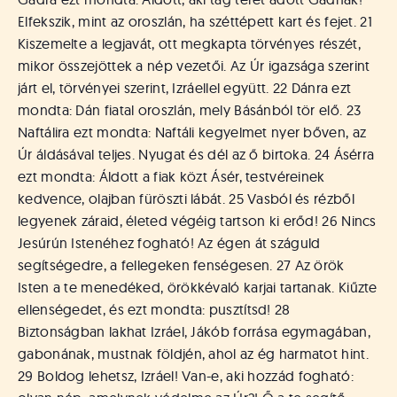
Elfekszik, mint az oroszlán, ha széttépett kart és fejet. 21
Kiszemelte a legjavát, ott megkapta törvényes részét,
mikor összejöttek a nép vezetői. Az Úr igazsága szerint
járt el, törvényei szerint, Izráellel együtt. 22 Dánra ezt
mondta: Dán fiatal oroszlán, mely Básánból tör elő. 23
Naftálira ezt mondta: Naftáli kegyelmet nyer bőven, az
Úr áldásával teljes. Nyugat és dél az ő birtoka. 24 Ásérra
ezt mondta: Áldott a fiak közt Ásér, testvéreinek
kedvence, olajban füröszti lábát. 25 Vasból és rézből
legyenek záraid, életed végéig tartson ki erőd! 26 Nincs
Jesúrún Istenéhez fogható! Az égen át száguld
segítségedre, a fellegeken fenségesen. 27 Az örök
Isten a te menedéked, örökkévaló karjai tartanak. Kiűzte
ellenségedet, és ezt mondta: pusztítsd! 28
Biztonságban lakhat Izráel, Jákób forrása egymagában,
gabonának, mustnak földjén, ahol az ég harmatot hint.
29 Boldog lehetsz, Izráel! Van-e, aki hozzád fogható: