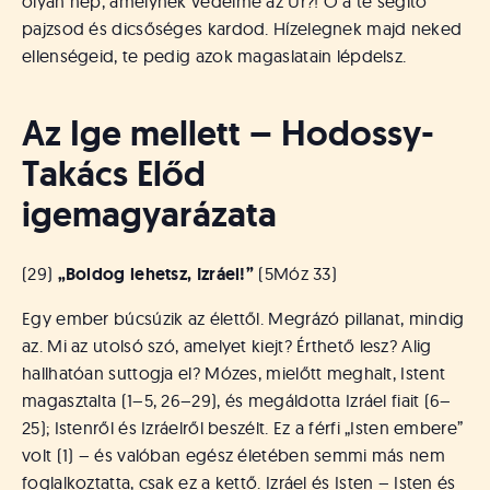
olyan nép, amelynek védelme az Úr?! Ő a te segítő
pajzsod és dicsőséges kardod. Hízelegnek majd neked
ellenségeid, te pedig azok magaslatain lépdelsz.
Az Ige mellett – Hodossy-
Takács Előd
igemagyarázata
(29)
„Boldog lehetsz, Izráel!”
(5Móz 33)
Egy ember búcsúzik az élettől. Megrázó pillanat, mindig
az. Mi az utolsó szó, amelyet kiejt? Érthető lesz? Alig
hallhatóan suttogja el? Mózes, mielőtt meghalt, Istent
magasztalta (1–5, 26–29), és megáldotta Izráel fiait (6–
25); Istenről és Izráelről beszélt. Ez a férfi „Isten embere”
volt (1) – és valóban egész életében semmi más nem
foglalkoztatta, csak ez a kettő. Izráel és Isten – Isten és