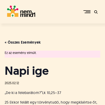
Skip
to
content
M
i
k
e
« Összes Események
p
é
Ez az esemény elmúlt.
r
c
s
Napi ige
i
R
e
2025.02.12
f
o
„De ki a felebarátom?”
Lk 10,25–37
r
m
25 Ekkor felállt egy törvénytudó, hogy megkísértse őt,