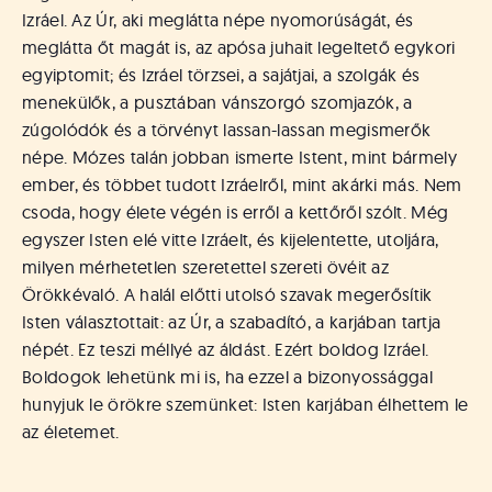
Izráel. Az Úr, aki meglátta népe nyomorúságát, és
meglátta őt magát is, az apósa juhait legeltető egykori
egyiptomit; és Izráel törzsei, a sajátjai, a szolgák és
menekülők, a pusztában vánszorgó szomjazók, a
zúgolódók és a törvényt lassan-lassan megismerők
népe. Mózes talán jobban ismerte Istent, mint bármely
ember, és többet tudott Izráelről, mint akárki más. Nem
csoda, hogy élete végén is erről a kettőről szólt. Még
egyszer Isten elé vitte Izráelt, és kijelentette, utoljára,
milyen mérhetetlen szeretettel szereti övéit az
Örökkévaló. A halál előtti utolsó szavak megerősítik
Isten választottait: az Úr, a szabadító, a karjában tartja
népét. Ez teszi méllyé az áldást. Ezért boldog Izráel.
Boldogok lehetünk mi is, ha ezzel a bizonyossággal
hunyjuk le örökre szemünket: Isten karjában élhettem le
az életemet.