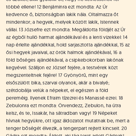
többé ellene! 12 Benjáminra ezt mondta: Az Úr
kedvence ő, biztonságban lakik nála. Oltalmazza őt
mindenkor; a hegyek, melyek között lakik, Istennek
vállai. 13 Józsefre ezt mondta: Megáldotta földjét az Úr
az égből hulló harmat ajándékával és a lenti vizekkel: 14
nap érlelte ajándékkal, hold sarjasztotta ajándékkal, 15 az
ősi hegyek javaival, az örök halmok ajándékával, 16 a
föld bőséges ajándékával, a csipkebokorban lakónak
kegyével. Szálljon ez József fejére, a testvérek közt
megszenteltnek fejére! 17 Gyönyörű, mint egy
elsőszülött bika, szarvai olyanok, akár a bivalyé;
szétdobálja velük a népeket, el egészen a föld
pereméig. Ilyenek Efraim tízezrei és Manassé ezrei. 18
Zebulonra ezt mondta: Örvendezz, Zebulon, ha útra
kelsz, és te, Issakár, ha sátradban vagy! 19 Népeket
hívnak hegyükre, ott igaz áldozatot mutatnak be, mert a
tenger bőségét élvezik, a tengerpart rejtett kincseit. 20
Gádra ezt mondta: Áldott, aki tág teret adott Gádnak!