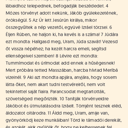
lábaidhoz telepednek, befogadják beszédedet. 4
Mózes törvényt adott nekünk, Jákób gyülekezetének,
örökségül. 5 Az Úr lett Jesúrún királya, mikor
összegyűltek a nép vezetői, együvé Izráel törzsei. 6
Éljen Rúben, ne haljon ki, ha kevés is a száma! 7 Júdára
ezt mondta: Hallgasd meg, Uram, Júda szavát! Vezesd
őt vissza népéhez; ha kezét harcra emeli, segítsd
ellenségeivel szemben! 8 Lévire ezt mondta:
Tummímodat és úrímodat add ennek a hűségesnek!
Mert próbára tetted Masszában, harcba hívtad Meríbá
vizeinél. 9 Aki azt mondta apjára, anyjára, hogy sosem
látta őket, nem akart tudni testvéreiről, nem volt
tekintettel saját fiaira. Parancsodat megtartották,
szövetséged megőrizték. 10 Tanítják törvényeidre
Jákóbot és útmutatásodra Izráelt. Tömjént tesznek eléd,
áldozatot oltárodra. 11 Áldd meg, Uram, amije van,
gyönyörködj keze munkáiban! Törd le támadói derekát,
és azokét, akik gyűlölik őt, hogy ne kelhessenek fel