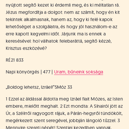
nyújtott segítő kezet ki érdemli meg, és ki méltatlan rá.
Jézus megfordítja a dolgot: nem az számít, hogy én kit
tekintek alkalmasnak, hanem az, hogy ki felé kapok
lehetőséget a szolgálatra, és hogy jól használom-e az
erre kapott kegyelmi időt. Járjunk ma is ennek a
keresésével: hol válhatok felebaráttá, segítő kézzé,
Krisztus eszközévé?
RÉ21 833
Napi könyörgés | 477 |
Uram, bűneink soksága
„Boldog lehetsz, Izráel!”
5Móz 33
1 Ezzel az áldással áldotta meg Izráel fiait Mózes, az Isten
embere, mielőtt meghalt. 2 Ezt mondta: A Sínairól jött az
Úr, a Széírről ragyogott rájuk, a Párán-hegyről tündökölt,
megérkezett szent seregével, jobbján lángoló tűzzel. 3
Mennyire szereti népét! Szentjei kezedben vannak,