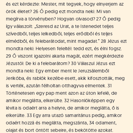
á
és ezt kérdezte: Mester, mit tegyek, hogy elnyerjem az
t
örök életet? 26 Ő pedig ezt mondta neki: Mi van
u
megírva a törvényben? Hogyan olvasod? 27 Ő pedig
s
o
így válaszolt: „Szeresd az Urat, a te Istenedet teljes
k
szívedből, teljes lelkedből, teljes erődből és teljes
e
elmédből, és felebarátodat, mint magadat.” 28 Jézus ezt
-
mondta neki: Helyesen feleltél: tedd ezt, és élni fogsz.
L
29 Ő viszont igazolni akarta magát, ezért megkérdezte
a
Jézustól: De ki a felebarátom? 30 Válaszul Jézus ezt
p
mondta neki: Egy ember ment le Jeruzsálemből
j
a
Jerikóba, és rablók kezébe esett, akik kifosztották, meg
is verték, azután félholtan otthagyva elmentek. 31
Történetesen egy pap ment azon az úton lefelé, de
amikor meglátta, elkerülte. 32 Hasonlóképpen egy
lévita is odaért arra a helyre, de amikor meglátta, ő is
elkerülte. 33 Egy arra utazó samaritánus pedig, amikor
odaért hozzá és meglátta, megszánta, 34 odament,
olajat és bort öntött sebeire, és bekötötte azokat.