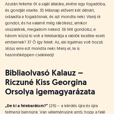
Azután feltette őt a saját állatára, elvitte egy fogadóba,
és gondját viselte. 35 Másnap elővett két dénárt,
odaadta a fogadósnak, és azt mondta neki: Viselj rá
gondot, és ha valamit még ráköltesz, amikor
visszatérek, megadom neked. 36 Mit gondolsz, e
három közül ki volt a felebarátja a rablók kezébe esett
embernek? 37 Ő így felelt: Az, aki irgalmas volt hozzá.
Jézus erre ezt mondta neki: Menj el, te is
hasonlóképpen cselekedj!
Bibliaolvasó Kalauz –
Riczuné Kiss Georgina
Orsolya igemagyarázata
„De ki a felebarátom?”
(29) – a kérdés újra és újra
felmerül bennünk. Van véleményünk arról, hogy a felé