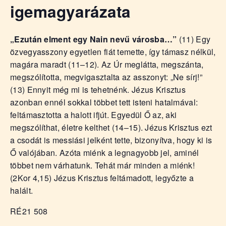
igemagyarázata
„Ezután elment egy Nain nevű városba…”
(11) Egy
özvegyasszony egyetlen fiát temette, így támasz nélkül,
magára maradt (11–12). Az Úr meglátta, megszánta,
megszólította, megvigasztalta az asszonyt: „Ne sírj!”
(13) Ennyit még mi is tehetnénk. Jézus Krisztus
azonban ennél sokkal többet tett isteni hatalmával:
feltámasztotta a halott ifjút. Egyedül Ő az, aki
megszólíthat, életre kelthet (14–15). Jézus Krisztus ezt
a csodát is messiási jelként tette, bizonyítva, hogy ki is
Ő valójában. Azóta miénk a legnagyobb jel, aminél
többet nem várhatunk. Tehát már minden a miénk!
(2Kor 4,15) Jézus Krisztus feltámadott, legyőzte a
halált.
RÉ21 508