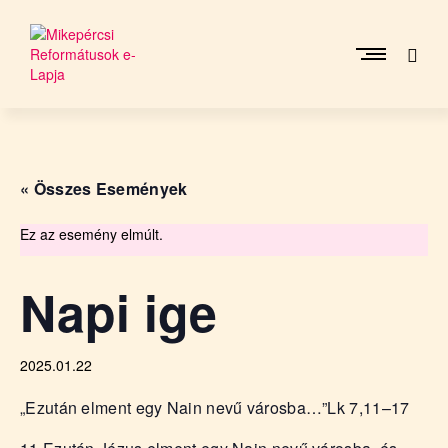
Skip
to
content
M
i
k
e
« Összes Események
p
é
r
Ez az esemény elmúlt.
c
s
Napi ige
i
R
e
2025.01.22
f
o
„Ezután elment egy Nain nevű városba…”
Lk 7,11–17
r
m