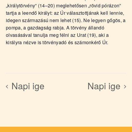
„királytörvény” (14–20) meglehetősen „rövid pórázon”
tartja a leendő királyt: az Úr választottjának kell lennie,
idegen származású nem lehet (15). Ne legyen gőgös, a
pompa, a gazdagság rabja. A törvény állandó
olvasásával tanulja meg félni az Urat (19), aki a
királyra nézve is törvényadó és számonkérő Úr.
Napi ige
Napi ige