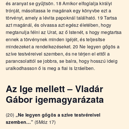
és aranyat se gyűjtsön. 18 Amikor elfoglalja királyi
trónját, másoltassa le magának egy könyvbe ezt a
törvényt, amely a lévita papoknál található. 19 Tartsa
azt magánál, és olvassa azt egész életében, hogy
megtanulja félni az Urat, az ő Istenét, s hogy megtartsa
ennek a törvénynek minden igéjét, és teljesítse
mindezeket a rendelkezéseket. 20 Ne legyen gőgös a
szíve testvéreivel szemben, és ne térjen el ettől a
parancsolattól se jobbra, se balra, hogy hosszú ideig
uralkodhasson ő is meg a fiai is Izráelben.
Az Ige mellett – Vladár
Gábor igemagyarázata
(20)
„Ne legyen gőgös a szíve testvéreivel
szemben…”
(5Móz 17)