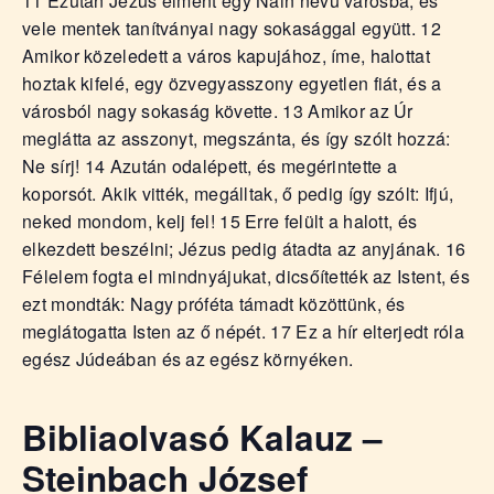
11 Ezután Jézus elment egy Nain nevű városba, és
á
vele mentek tanítványai nagy sokasággal együtt. 12
t
Amikor közeledett a város kapujához, íme, halottat
u
s
hoztak kifelé, egy özvegyasszony egyetlen fiát, és a
o
városból nagy sokaság követte. 13 Amikor az Úr
k
meglátta az asszonyt, megszánta, és így szólt hozzá:
e
Ne sírj! 14 Azután odalépett, és megérintette a
-
koporsót. Akik vitték, megálltak, ő pedig így szólt: Ifjú,
L
neked mondom, kelj fel! 15 Erre felült a halott, és
a
elkezdett beszélni; Jézus pedig átadta az anyjának. 16
p
j
Félelem fogta el mindnyájukat, dicsőítették az Istent, és
a
ezt mondták: Nagy próféta támadt közöttünk, és
meglátogatta Isten az ő népét. 17 Ez a hír elterjedt róla
egész Júdeában és az egész környéken.
Bibliaolvasó Kalauz –
Steinbach József