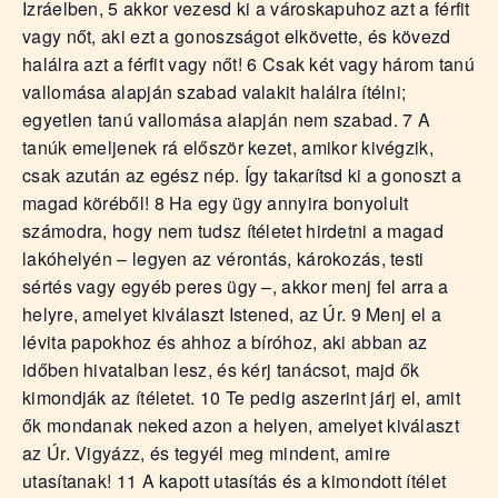
Izráelben, 5 akkor vezesd ki a városkapuhoz azt a férfit
vagy nőt, aki ezt a gonoszságot elkövette, és kövezd
halálra azt a férfit vagy nőt! 6 Csak két vagy három tanú
vallomása alapján szabad valakit halálra ítélni;
egyetlen tanú vallomása alapján nem szabad. 7 A
tanúk emeljenek rá először kezet, amikor kivégzik,
csak azután az egész nép. Így takarítsd ki a gonoszt a
magad köréből! 8 Ha egy ügy annyira bonyolult
számodra, hogy nem tudsz ítéletet hirdetni a magad
lakóhelyén – legyen az vérontás, károkozás, testi
sértés vagy egyéb peres ügy –, akkor menj fel arra a
helyre, amelyet kiválaszt Istened, az Úr. 9 Menj el a
lévita papokhoz és ahhoz a bíróhoz, aki abban az
időben hivatalban lesz, és kérj tanácsot, majd ők
kimondják az ítéletet. 10 Te pedig aszerint járj el, amit
ők mondanak neked azon a helyen, amelyet kiválaszt
az Úr. Vigyázz, és tegyél meg mindent, amire
utasítanak! 11 A kapott utasítás és a kimondott ítélet