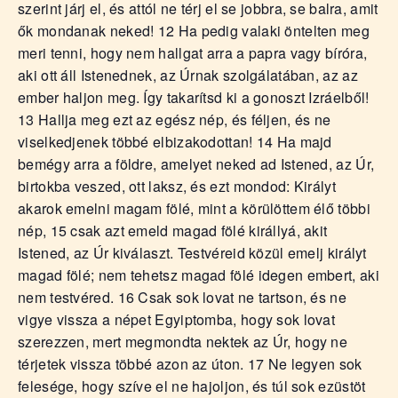
szerint járj el, és attól ne térj el se jobbra, se balra, amit
ők mondanak neked! 12 Ha pedig valaki öntelten meg
meri tenni, hogy nem hallgat arra a papra vagy bíróra,
aki ott áll Istenednek, az Úrnak szolgálatában, az az
ember haljon meg. Így takarítsd ki a gonoszt Izráelből!
13 Hallja meg ezt az egész nép, és féljen, és ne
viselkedjenek többé elbizakodottan! 14 Ha majd
bemégy arra a földre, amelyet neked ad Istened, az Úr,
birtokba veszed, ott laksz, és ezt mondod: Királyt
akarok emelni magam fölé, mint a körülöttem élő többi
nép, 15 csak azt emeld magad fölé királlyá, akit
Istened, az Úr kiválaszt. Testvéreid közül emelj királyt
magad fölé; nem tehetsz magad fölé idegen embert, aki
nem testvéred. 16 Csak sok lovat ne tartson, és ne
vigye vissza a népet Egyiptomba, hogy sok lovat
szerezzen, mert megmondta nektek az Úr, hogy ne
térjetek vissza többé azon az úton. 17 Ne legyen sok
felesége, hogy szíve el ne hajoljon, és túl sok ezüstöt