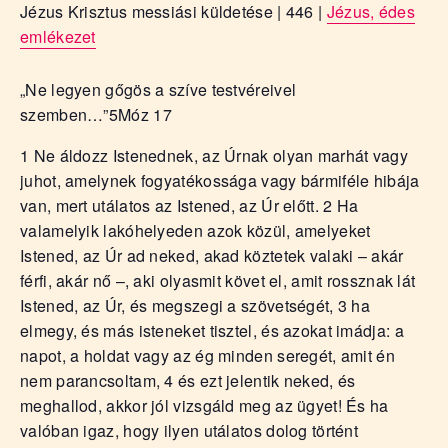
Jézus Krisztus messiási küldetése | 446 |
Jézus, édes
emlékezet
„Ne legyen gőgös a szíve testvéreivel
szemben…”
5Móz 17
1 Ne áldozz Istenednek, az Úrnak olyan marhát vagy
juhot, amelynek fogyatékossága vagy bármiféle hibája
van, mert utálatos az Istened, az Úr előtt. 2 Ha
valamelyik lakóhelyeden azok közül, amelyeket
Istened, az Úr ad neked, akad köztetek valaki – akár
férfi, akár nő –, aki olyasmit követ el, amit rossznak lát
Istened, az Úr, és megszegi a szövetségét, 3 ha
elmegy, és más isteneket tisztel, és azokat imádja: a
napot, a holdat vagy az ég minden seregét, amit én
nem parancsoltam, 4 és ezt jelentik neked, és
meghallod, akkor jól vizsgáld meg az ügyet! És ha
valóban igaz, hogy ilyen utálatos dolog történt