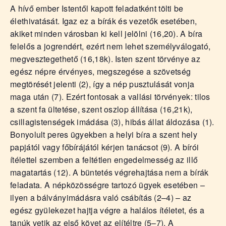
A hívő ember Istentől kapott feladatként tölti be
élethivatását. Igaz ez a bírák és vezetők esetében,
akiket minden városban ki kell jelölni (16,20). A bíra
felelős a jogrendért, ezért nem lehet személyválogató,
megvesztegethető (16,18k). Isten szent törvénye az
egész népre érvényes, megszegése a szövetség
megtörését jelenti (2), így a nép pusztulását vonja
maga után (7). Ezért fontosak a vallási törvények: tilos
a szent fa ültetése, szent oszlop állítása (16,21k),
csillagistenségek imádása (3), hibás állat áldozása (1).
Bonyolult peres ügyekben a helyi bíra a szent hely
papjától vagy főbírájától kérjen tanácsot (9). A bírói
ítélettel szemben a feltétlen engedelmesség az illő
magatartás (12). A büntetés végrehajtása nem a bírák
feladata. A népközösségre tartozó ügyek esetében –
ilyen a bálványimádásra való csábítás (2–4) – az
egész gyülekezet hajtja végre a halálos ítéletet, és a
tanúk vetik az első követ az elítéltre (5–7). A