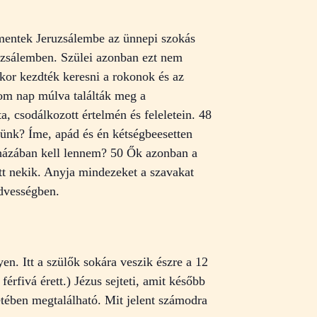
lmentek Jeruzsálembe az ünnepi szokás
ruzsálemben. Szülei azonban ezt nem
kkor kezdték keresni a rokonok és az
rom nap múlva találták meg a
a, csodálkozott értelmén és feleletein. 48
ünk? Íme, apád és én kétségbeesetten
 házában kell lennem? 50 Ők azonban a
tt nekik. Anyja mindezeket a szavakat
edvességben.
n. Itt a szülők sokára veszik észre a 12
rfivá érett.) Jézus sejteti, amit később
létében megtalálható. Mit jelent számodra