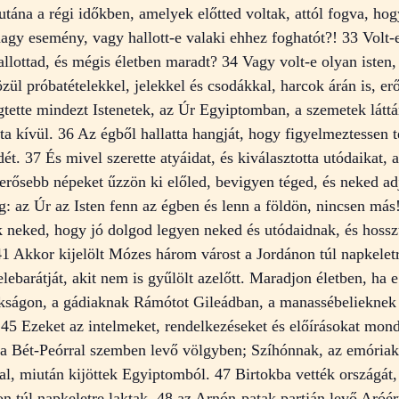
utána a régi időkben, amelyek előtted voltak, attól fogva, hogy
 nagy esemény, vagy hallott-e valaki ehhez foghatót?! 33 Volt-
allottad, és mégis életben maradt? 34 Vagy volt-e olyan isten,
ül próbatételekkel, jelekkel és csodákkal, harcok árán is, erő
gtette mindezt Istenetek, az Úr Egyiptomban, a szemetek láttá
ta kívül. 36 Az égből hallatta hangját, hogy figyelmeztessen té
ét. 37 És mivel szerette atyáidat, és kiválasztotta utódaikat,
rősebb népeket űzzön ki előled, bevigyen téged, és neked adj
g: az Úr az Isten fenn az égben és lenn a földön, nincsen más
 neked, hogy jó dolgod legyen neked és utódaidnak, és hosszú
41 Akkor kijelölt Mózes három várost a Jordánon túl napkele
lebarátját, akit nem is gyűlölt azelőtt. Maradjon életben, ha
íkságon, a gádiaknak Rámótot Gileádban, a manassébelieknek
 45 Ezeket az intelmeket, rendelkezéseket és előírásokat mond
, a Bét-Peórral szemben levő völgyben; Szíhónnak, az emóriak
val, miután kijöttek Egyiptomból. 47 Birtokba vették országát
non túl napkeletre laktak, 48 az Arnón-patak partján levő Aróé