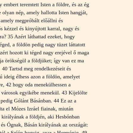
 embert teremtett Isten a földre, és az ég
e olyan nép, amely hallotta Isten hangját,
 amely megpróbált előállni és
s kézzel és kinyújtott karral, nagy és
ra? 35 Azért láthattad ezeket, hogy
ged, a földön pedig nagy tüzet láttatott
 azért hozott ki téged nagy erejével ő maga
a örökségül a földjüket; így van ez ma
! 40 Tartsd meg rendelkezéseit és
 ideig élhess azon a földön, amelyet
tre, 42 hogy oda menekülhessen a
 e városok egyikébe menekül. 43 Kijelölte
 pedig Gólánt Básánban. 44 Ez az a
ta el Mózes Izráel fiainak, miután
 királyának a földjén, aki Hesbónban
, és Ógnak, Básán királyának az országát:
rtól a Szíón-hegyig, azaz a Hermónig, 49