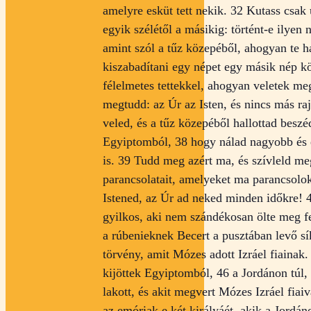
amelyre esküt tett nekik. 32 Kutass csak 
egyik szélétől a másikig: történt-e ilyen
amint szól a tűz közepéből, ahogyan te h
kiszabadítani egy népet egy másik nép köz
félelmetes tettekkel, ahogyan veletek me
megtudd: az Úr az Isten, és nincs más raj
veled, és a tűz közepéből hallottad beszéd
Egyiptomból, 38 hogy nálad nagyobb és e
is. 39 Tudd meg azért ma, és szívleld me
parancsolatait, amelyeket ma parancsolok
Istened, az Úr ad neked minden időkre! 
gyilkos, aki nem szándékosan ölte meg fe
a rúbenieknek Becert a pusztában levő s
törvény, amit Mózes adott Izráel fiainak.
kijöttek Egyiptomból, 46 a Jordánon túl
lakott, és akit megvert Mózes Izráel fiai
az emóriak e két királyáét, akik a Jordá