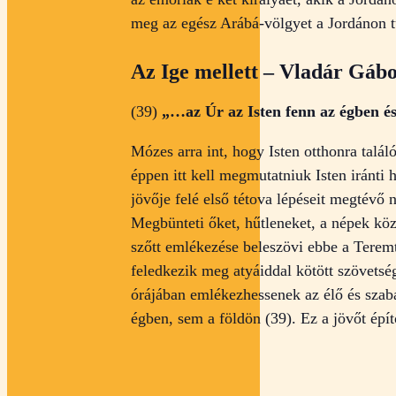
meg az egész Arábá-völgyet a Jordánon tú
Az Ige mellett – Vladár Gáb
(39)
„…az Úr az Isten fenn az égben és
Mózes arra int, hogy Isten otthonra talál
éppen itt kell megmutatniuk Isten iránti
jövője felé első tétova lépéseit megtévő 
Megbünteti őket, hűtleneket, a népek köz
szőtt emlékezése beleszövi ebbe a Terem
feledkezik meg atyáiddal kötött szövetsé
órájában emlékezhessenek az élő és szabad
égben, sem a földön (39). Ez a jövőt épí