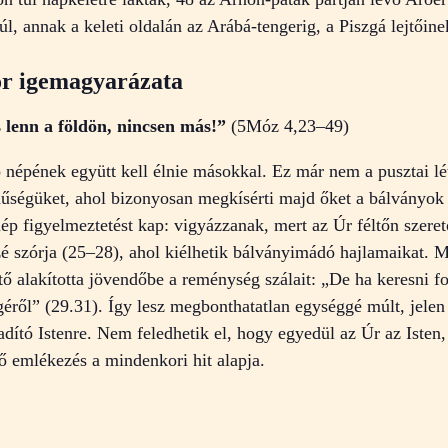
l, annak a keleti oldalán az Arábá-tengerig, a Piszgá lejtőine
or igemagyarázata
 lenn a földön, nincsen más!”
(5Móz 4,23–49)
ó népének együtt kell élnie másokkal. Ez már nem a pusztai lét
 hűségüket, ahol bizonyosan megkísérti majd őket a bálványok
nép figyelmeztetést kap: vigyázzanak, mert az Úr féltőn szeret
é szórja (25–28), ahol kiélhetik bálványimádó hajlamaikat. Mó
tő alakította jövendőbe a reménység szálait: „De ha keresni 
géről” (29.31). Így lesz megbonthatatlan egységgé múlt, jele
ító Istenre. Nem feledhetik el, hogy egyedül az Úr az Isten, 
tő emlékezés a mindenkori hit alapja.