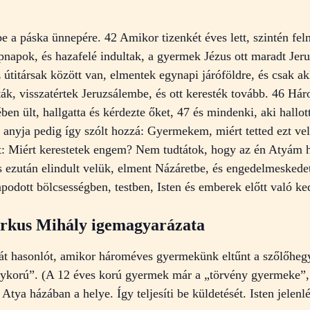
e a páska ünnepére. 42 Amikor tizenkét éves lett, szintén fe
epnapok, és hazafelé indultak, a gyermek Jézus ott maradt Je
z útitársak között van, elmentek egynapi járóföldre, és csak a
ák, visszatértek Jeruzsálembe, és ott keresték tovább. 46 Há
n ült, hallgatta és kérdezte őket, 47 és mindenki, aki hallott
anyja pedig így szólt hozzá: Gyermekem, miért tetted ezt vel
lt: Miért kerestetek engem? Nem tudtátok, hogy az én Atyám
us ezután elindult velük, elment Názáretbe, és engedelmeskede
podott bölcsességben, testben, Isten és emberek előtt való k
Márkus Mihály igemagyarázata
t hasonlót, amikor hároméves gyermekünk eltűnt a szőlőhegye
ykorú”. (A 12 éves korú gyermek már a „törvény gyermeke”, fé
tya házában a helye. Így teljesíti be küldetését. Isten jelen