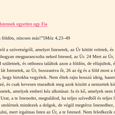
Istennek egyetlen egy Fia
a földön, nincsen más!”
5Móz 4,23–49
ól a szövetségről, amelyet Istenetek, az Úr kötött veletek, é
ogyan megparancsolta neked Istened, az Úr. 24 Mert az Úr, a 
születnek, és otthonra találtok azon a földön, de elfajultok,
 lát Istenetek, az Úr, bosszantva őt, 26 az ég és a föld most
on, hogy birtokba vegyétek. Nem éltek rajta hosszú ideig, hane
zé, és csak kevesen maradtok meg azok között a nemzetek köz
telnetek, amelyek emberi kéz alkotásai: fa és kő, amelyek ne
Urat, a te Istenedet, megtalálod, ha teljes szívedből és teljes
utolérnek mindezek a dolgok, de végül megtérsz Istenedhez, 
lni, mert irgalmas Isten az Úr, a te Istened. Nem feledkezik 