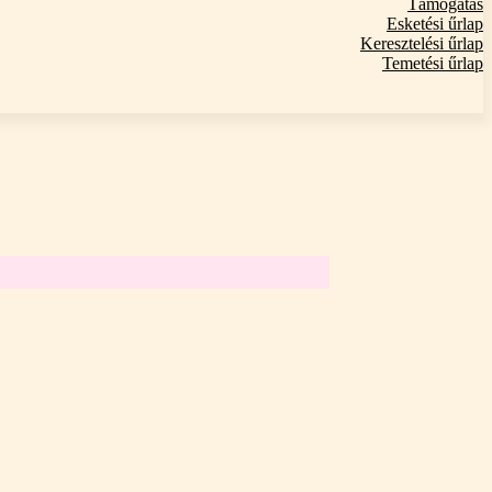
Támogatás
Esketési űrlap
Keresztelési űrlap
Temetési űrlap