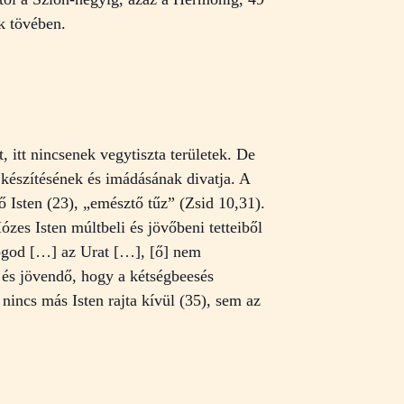
k tövében.
, itt nincsenek vegytiszta területek. De
 készítésének és imádásának divatja. A
ő Isten (23), „emésztő tűz” (Zsid 10,31).
zes Isten múltbeli és jövőbeni tetteiből
fogod […] az Urat […], [ő] nem
n és jövendő, hogy a kétségbeesés
nincs más Isten rajta kívül (35), sem az