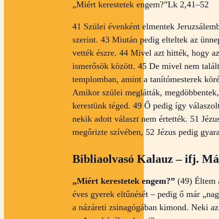
„Miért kerestetek engem?”
Lk 2,41–52
41 Szülei évenként elmentek Jeruzsálemb
szerint. 43 Miután pedig elteltek az ünn
vették észre. 44 Mivel azt hitték, hogy a
ismerősök között. 45 De mivel nem talált
templomban, amint a tanítómesterek körébe
Amikor szülei meglátták, megdöbbentek, 
kerestünk téged. 49 Ő pedig így válaszo
nekik adott választ nem értették. 51 Jéz
megőrizte szívében, 52 Jézus pedig gyara
Bibliaolvasó Kalauz – ifj. 
„Miért kerestetek engem?”
(49) Éltem á
éves gyerek eltűnését – pedig ő már „nag
a názáreti zsinagógában kimond. Neki az A