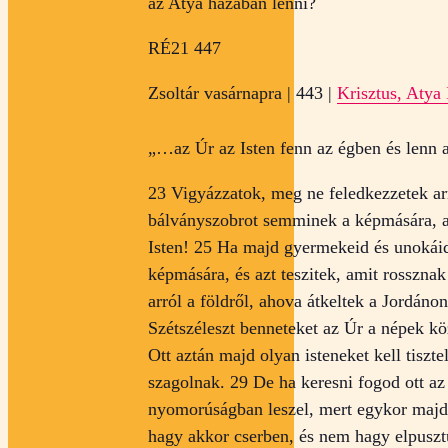
az Atya házában lenni?
RÉ21 447
Zsoltár vasárnapra | 443 |
Krisztus, Atya 
„…az Úr az Isten fenn az égben és lenn 
23 Vigyázzatok, meg ne feledkezzetek arr
bálványszobrot semminek a képmására, ah
Isten! 25 Ha majd gyermekeid és unokáid 
képmására, és azt teszitek, amit rossznak
arról a földről, ahova átkeltek a Jordán
Szétszéleszt benneteket az Úr a népek kö
Ott aztán majd olyan isteneket kell tisz
szagolnak. 29 De ha keresni fogod ott az 
nyomorúságban leszel, mert egykor majd 
hagy akkor cserben, és nem hagy elpusztu