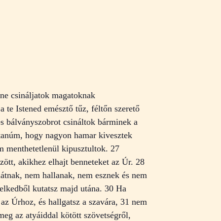
s ne csináljatok magatoknak
te Istened emésztő tűz, féltőn szerető
 és bálványszobrot csináltok bárminek a
 a tanúm, hogy nagyon hamar kivesztek
m menthetetlenül kipusztultok. 27
ött, akikhez elhajt benneteket az Úr. 28
m látnak, nem hallanak, nem esznek és nem
 lelkedből kutatsz majd utána. 30 Ha
az Úrhoz, és hallgatsz a szavára, 31 nem
meg az atyáiddal kötött szövetségről,