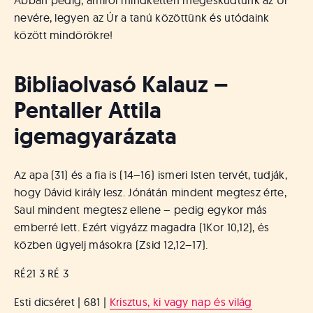
Abban pedig, amiről mindketten megesküdtünk az Úr
nevére, legyen az Úr a tanú közöttünk és utódaink
között mindörökre!
Bibliaolvasó Kalauz –
Pentaller Attila
igemagyarázata
Az apa (31) és a fia is (14–16) ismeri Isten tervét, tudják,
hogy Dávid király lesz. Jónátán mindent megtesz érte,
Saul mindent megtesz ellene – pedig egykor más
emberré lett. Ezért vigyázz magadra (1Kor 10,12), és
közben ügyelj másokra (Zsid 12,12–17).
RÉ21 3 RÉ 3
Esti dicséret | 681 |
Krisztus, ki vagy nap és világ