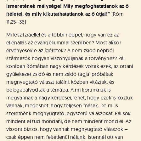
ismeretének mélysége! Mily megfoghatatlanok az ő
ítéletei, és mily kikutathatatlanok az ő útjai!”
(Róm
11,25–36)
Mi lesz Izráellel és a többi néppel, hogy van ez az
ellenállás az evangéliummal szemben? Most akkor
érvényesek-e az ígéretek? A nem zsidó népből
származók hogyan viszonyuljanak a törvényhez? Pál
korában Rómában nagy kérdések voltak ezek, az ottani
gyülekezet zsidó és nem zsidó tagjai próbáltak
megnyugtató választ találni, közben vitáztak, és
belegabalyodtak a témába. A mi korunknak is
megvannak a nagy kérdései, lehet, hogy ezek is köztük
vannak, megeshet, hogy teljesen másak. De mi is
szeretnénk megnyugtató, egyszerű válaszokat. Pál sok
mindent el tud mondani, de nem mindent mond el. Az
viszont biztos, hogy vannak megnyugtató válaszok –
csak éppen nem feltétlenül nálunk. Istennél ott van