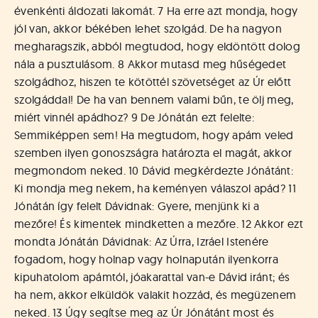
évenkénti áldozati lakomát. 7 Ha erre azt mondja, hogy
jól van, akkor békében lehet szolgád. De ha nagyon
megharagszik, abból megtudod, hogy eldöntött dolog
nála a pusztulásom. 8 Akkor mutasd meg hűségedet
szolgádhoz, hiszen te kötöttél szövetséget az Úr előtt
szolgáddal! De ha van bennem valami bűn, te ölj meg,
miért vinnél apádhoz? 9 De Jónátán ezt felelte:
Semmiképpen sem! Ha megtudom, hogy apám veled
szemben ilyen gonoszságra határozta el magát, akkor
megmondom neked. 10 Dávid megkérdezte Jónátánt:
Ki mondja meg nekem, ha keményen válaszol apád? 11
Jónátán így felelt Dávidnak: Gyere, menjünk ki a
mezőre! És kimentek mindketten a mezőre. 12 Akkor ezt
mondta Jónátán Dávidnak: Az Úrra, Izráel Istenére
fogadom, hogy holnap vagy holnapután ilyenkorra
kipuhatolom apámtól, jóakarattal van-e Dávid iránt; és
ha nem, akkor elküldök valakit hozzád, és megüzenem
neked. 13 Úgy segítse meg az Úr Jónátánt most és