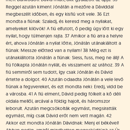
Reggel azután kiment Jónátán a mezőre a Dáviddal
megbeszélt időben, és egy kisfiú volt vele. 36 Ezt
mondta a fiúnak: Szaladj, és keresd meg a nyilakat,
amelyeket kilövök! A fiú elfutott, ő pedig úgy lőtt ki egy
nyilat, hogy túlmenjen rajta. 37 Amikor a fiú arra a helyre
ért, ahova Jónátán a nyilat lőtte, Jónátán utánakiáltott a
fiúnak: Messze előtted van a nyilam! 38 Még ezt is
utánakiáltotta Jónátán a fiúnak: Siess, fuss, meg ne állj! A
fiú fölkapta Jónátán nyilát, és visszament az urához. 39 A
fiú semmiről sem tudott, így csak Jónátán és Dávid
értette a dolgot. 40 Azután odaadta Jónátán a vele levő
fiúnak a fegyvereket, és ezt mondta neki: Eredj, vidd be
a városba. 41 A fiú elment, Dávid pedig fölkelt a kő déli
oldala mellől, arcával a földig hajolt, és háromszor
leborult. Azután megcsókolták egymást, megsiratták
egymást, míg csak Dávid erőt nem vett magán. 42
Akkor ezt mondta Jónátán Dávidnak: Menj el békével!