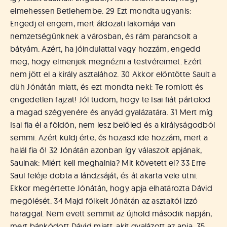
elmehessen Betlehembe. 29 Ezt mondta ugyanis:
Engedj el engem, mert áldozati lakomája van
nemzetségünknek a városban, és rám parancsolt a
bátyám. Azért, ha jóindulattal vagy hozzám, engedd
meg, hogy elmenjek megnézni a testvéreimet. Ezért
nem jött el a király asztalához. 30 Akkor elöntötte Sault a
düh Jónátán miatt, és ezt mondta neki: Te romlott és
engedetlen fajzat! Jól tudom, hogy te Isai fiát pártolod
a magad szégyenére és anyád gyalázatára. 31 Mert míg
Isai fia él a földön, nem lesz belőled és a királyságodból
semmi. Azért küldj érte, és hozasd ide hozzám, mert a
halál fia ő! 32 Jónátán azonban így válaszolt apjának,
Saulnak: Miért kell meghalnia? Mit követett el? 33 Erre
Saul feléje dobta a lándzsáját, és át akarta vele ütni.
Ekkor megértette Jónátán, hogy apja elhatározta Dávid
megölését. 34 Majd fölkelt Jónátán az asztaltól izzó
haraggal. Nem evett semmit az újhold második napján,
mert bánkódott Dávid miatt, akit gyalázott az apja. 35