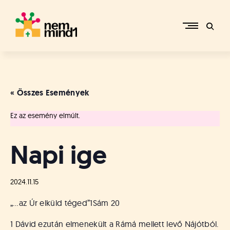
Skip
to
content
M
i
k
e
« Összes Események
p
é
Ez az esemény elmúlt.
r
c
s
Napi ige
i
R
e
2024.11.15
f
o
„…az Úr elküld téged”
1Sám 20
r
m
1 Dávid ezután elmenekült a Rámá mellett levő Nájótból.