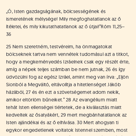
„Ó, Isten gazdagságának, bölcsességének és
ismeretének mélysége! Mily megfoghatatlanok az ő
ítéletei, és mily kikutathatatlanok az ő útjai!”
Róm 11,25–
36
25 Nem szeretném, testvéreim, ha önmagatokat
bölcseknek tartva nem vennétek tudomásul azt a titkot,
hogy a megkeményedés Izráelnek csak egy részét érte,
amíg a népek teljes számban be nem jutnak, 26 és így
üdvözülni fog az egész Izráel, amint meg van írva: „Eljön
Sionból a Megváltó, eltávolítja a hitetlenséget Jákób
házából, 27 és én ezt a szövetségemet adom nekik,
amikor eltörlöm bűneiket.” 28 Az evangélium miatt
tehát Isten ellenségei tiértetek, de a kiválasztás miatt
kedveltek az ősatyákért, 29 mert megbánhatatlanok az
Isten ajándékai és az ő elhívása. 30 Mert ahogyan ti
egykor engedetlenek voltatok Istennel szemben, most