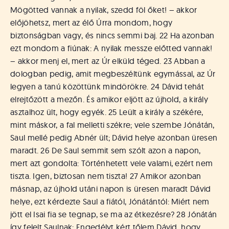
Mögötted vannak a nyilak, szedd föl őket! – akkor
előjöhetsz, mert az élő Úrra mondom, hogy
biztonságban vagy, és nincs semmi baj. 22 Ha azonban
ezt mondom a fiúnak: A nyilak messze előtted vannak!
– akkor menj el, mert az Úr elküld téged. 23 Abban a
dologban pedig, amit megbeszéltünk egymással, az Úr
legyen a tanú közöttünk mindörökre. 24 Dávid tehát
elrejtőzött a mezőn. És amikor eljött az újhold, a király
asztalhoz ült, hogy egyék. 25 Leült a király a székére,
mint máskor, a fal melletti székre; vele szembe Jónátán,
Saul mellé pedig Abnér ült; Dávid helye azonban üresen
maradt. 26 De Saul semmit sem szólt azon a napon,
mert azt gondolta: Történhetett vele valami, ezért nem
tiszta. Igen, biztosan nem tiszta! 27 Amikor azonban
másnap, az újhold utáni napon is üresen maradt Dávid
helye, ezt kérdezte Saul a fiától, Jónátántól: Miért nem
jött el Isai fia se tegnap, se ma az étkezésre? 28 Jónátán
így felelt Saulnak: Engedélyt kért tőlem Dávid, hogy