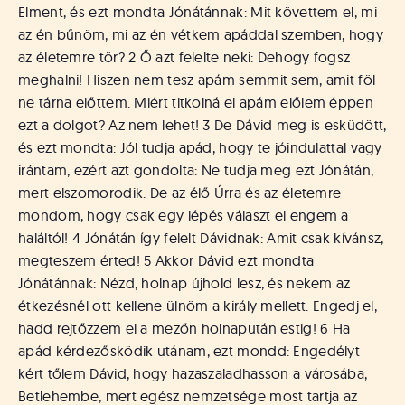
á
Elment, és ezt mondta Jónátánnak: Mit követtem el, mi
t
az én bűnöm, mi az én vétkem apáddal szemben, hogy
u
az életemre tör? 2 Ő azt felelte neki: Dehogy fogsz
s
o
meghalni! Hiszen nem tesz apám semmit sem, amit föl
k
ne tárna előttem. Miért titkolná el apám előlem éppen
e
ezt a dolgot? Az nem lehet! 3 De Dávid meg is esküdött,
-
és ezt mondta: Jól tudja apád, hogy te jóindulattal vagy
L
irántam, ezért azt gondolta: Ne tudja meg ezt Jónátán,
a
mert elszomorodik. De az élő Úrra és az életemre
p
mondom, hogy csak egy lépés választ el engem a
j
a
haláltól! 4 Jónátán így felelt Dávidnak: Amit csak kívánsz,
megteszem érted! 5 Akkor Dávid ezt mondta
Jónátánnak: Nézd, holnap újhold lesz, és nekem az
étkezésnél ott kellene ülnöm a király mellett. Engedj el,
hadd rejtőzzem el a mezőn holnapután estig! 6 Ha
apád kérdezősködik utánam, ezt mondd: Engedélyt
kért tőlem Dávid, hogy hazaszaladhasson a városába,
Betlehembe, mert egész nemzetsége most tartja az