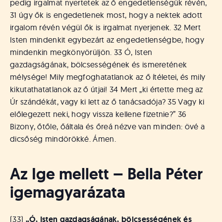
pedig irgalmat nyertetek az ő engedetlenségük révén,
31 úgy ők is engedetlenek most, hogy a nektek adott
irgalom révén végül ők is irgalmat nyerjenek. 32 Mert
Isten mindenkit egybezárt az engedetlenségbe, hogy
mindenkin megkönyörüljön. 33 Ó, Isten
gazdagságának, bölcsességének és ismeretének
mélysége! Mily megfoghatatlanok az ő ítéletei, és mily
kikutathatatlanok az ő útjai! 34 Mert „ki értette meg az
Úr szándékát, vagy ki lett az ő tanácsadója? 35 Vagy ki
előlegezett neki, hogy vissza kellene fizetnie?” 36
Bizony, őtőle, őáltala és őreá nézve van minden: övé a
dicsőség mindörökké. Ámen.
Az Ige mellett – Bella Péter
igemagyarázata
(33)
„Ó, Isten gazdagságának, bölcsességének és