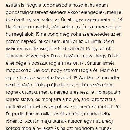
ezután is, hogy a tudomásodra hozom, ha apám
gonoszságot tervez ellened! Akkor elengedlek, menj el
békével! Legyen veled az Úr, ahogyan apámmal volt. 14
Ha életben maradok, bánj velem az Úr szeretetével, de
ha meghalok, 15 ne vond meg soha szeretetedet az én
házam népétől akkor sem, amikor az Úr kiirtja Dávid
valamennyi ellenségét a föld színéről. 16 Így kötött
Jónátán szövetséget Dávid házával, tudva, hogy Dávid
ellenségein bosszút fog állni az Úr. 17 Jónátán ismét
megeskette Dávidot, hogy szeretni fogja őt. Mert ő is
egész lelkével szerette Dávidot. 18 Azután ezt mondta
neki Jónátán: Holnap újhold lesz, és kérdezősködni
fognak utánad, mert a helyed üres lesz. 19 Holnapután
jöjj ide sietve, és menj arra a helyre, ahol elrejtőztél a
múlt alkalommal, és várj ott az Ezel nevű kő mellett. 20
Én pedig három nyilat lövök arrafelé, mintha célba
lőnék. 21 Azután majd utánuk küldök egy fiút: Eredj,
keresd meg a nyilakat! És ha ezt mondom a fiúnak: