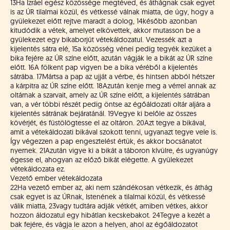
13
Ha Izráel egész közössége megtéved, és áthágnak csak egyet
is az ÚR tilalmai közül, és vétkessé válnak miatta, de úgy, hogy a
gyülekezet előtt rejtve maradt a dolog,
14
később azonban
kitudódik a vétek, amelyet elkövettek, akkor mutasson be a
gyülekezet egy bikaborjút vétekáldozatul. Vezessék azt a
kijelentés sátra elé,
15
a közösség vénei pedig tegyék kezüket a
bika fejére az ÚR színe előtt, azután vágják le a bikát az ÚR színe
előtt.
16
A fölkent pap vigyen be a bika véréből a kijelentés
sátrába.
17
Mártsa a pap az ujját a vérbe, és hintsen abból hétszer
a kárpitra az ÚR színe előtt.
18
Azután kenje meg a vérrel annak az
oltárnak a szarvait, amely az ÚR színe előtt, a kijelentés sátrában
van, a vér többi részét pedig öntse az égőáldozati oltár aljára a
kijelentés sátrának bejáratánál.
19
Vegye ki belőle az összes
kövérjét, és füstölögtesse el az oltáron.
20
Azt tegye a bikával,
amit a vétekáldozati bikával szokott tenni, ugyanazt tegye vele is.
Így végezzen a pap engesztelést értük, és akkor bocsánatot
nyernek.
21
Azután vigye ki a bikát a táboron kívülre, és ugyanúgy
égesse el, ahogyan az előző bikát elégette. A gyülekezet
vétekáldozata ez.
Vezető ember vétekáldozata
22
Ha vezető ember az, aki nem szándékosan vétkezik, és áthág
csak egyet is az ÚRnak, Istenének a tilalmai közül, és vétkessé
válik miatta,
23
vagy tudtára adják vétkét, amiben vétkes, akkor
hozzon áldozatul egy hibátlan kecskebakot.
24
Tegye a kezét a
bak fejére, és vágja le azon a helyen, ahol az égőáldozatot