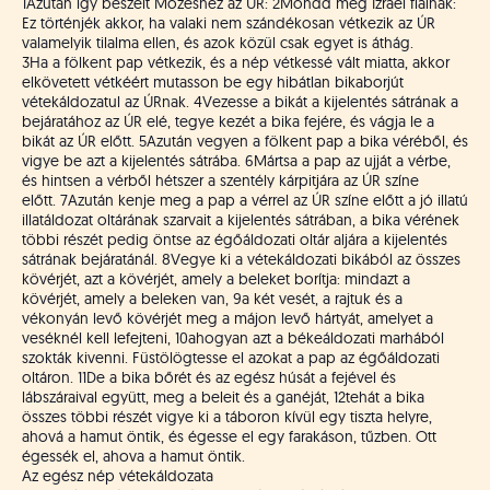
á
1
Azután így beszélt Mózeshez az ÚR:
2
Mondd meg Izráel fiainak:
t
Ez történjék akkor, ha valaki nem szándékosan vétkezik az ÚR
valamelyik tilalma ellen, és azok közül csak egyet is áthág.
u
3
Ha a fölkent pap vétkezik, és a nép vétkessé vált miatta, akkor
s
elkövetett vétkéért mutasson be egy hibátlan bikaborjút
o
vétekáldozatul az ÚRnak.
4
Vezesse a bikát a kijelentés sátrának a
k
bejáratához az ÚR elé, tegye kezét a bika fejére, és vágja le a
bikát az ÚR előtt.
5
Azután vegyen a fölkent pap a bika véréből, és
e
vigye be azt a kijelentés sátrába.
6
Mártsa a pap az ujját a vérbe,
-
és hintsen a vérből hétszer a szentély kárpitjára az ÚR színe
L
előtt.
7
Azután kenje meg a pap a vérrel az ÚR színe előtt a jó illatú
a
illatáldozat oltárának szarvait a kijelentés sátrában, a bika vérének
p
többi részét pedig öntse az égőáldozati oltár aljára a kijelentés
sátrának bejáratánál.
8
Vegye ki a vétekáldozati bikából az összes
j
kövérjét, azt a kövérjét, amely a beleket borítja: mindazt a
a
kövérjét, amely a beleken van,
9
a két vesét, a rajtuk és a
vékonyán levő kövérjét meg a májon levő hártyát, amelyet a
veséknél kell lefejteni,
10
ahogyan azt a békeáldozati marhából
szokták kivenni. Füstölögtesse el azokat a pap az égőáldozati
oltáron.
11
De a bika bőrét és az egész húsát a fejével és
lábszáraival együtt, meg a beleit és a ganéját,
12
tehát a bika
összes többi részét vigye ki a táboron kívül egy tiszta helyre,
ahová a hamut öntik, és égesse el egy farakáson, tűzben. Ott
égessék el, ahova a hamut öntik.
Az egész nép vétekáldozata