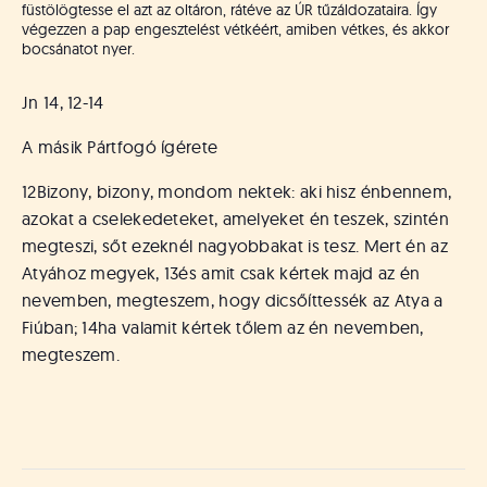
füstölögtesse el azt az oltáron, rátéve az ÚR tűzáldozataira. Így
végezzen a pap engesztelést vétkéért, amiben vétkes, és akkor
bocsánatot nyer.
Jn 14, 12-14
A másik Pártfogó ígérete
12
Bizony, bizony, mondom nektek: aki hisz énbennem,
azokat a cselekedeteket, amelyeket én teszek, szintén
megteszi, sőt ezeknél nagyobbakat is tesz. Mert én az
Atyához megyek,
13
és amit csak kértek majd az én
nevemben, megteszem, hogy dicsőíttessék az Atya a
Fiúban;
14
ha valamit kértek tőlem az én nevemben,
megteszem.