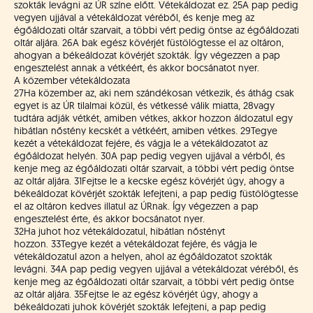
szokták levágni az ÚR színe előtt. Vétekáldozat ez.
25
A pap pedig
vegyen ujjával a vétekáldozat véréből, és kenje meg az
égőáldozati oltár szarvait, a többi vért pedig öntse az égőáldozati
oltár aljára.
26
A bak egész kövérjét füstölögtesse el az oltáron,
ahogyan a békeáldozat kövérjét szokták. Így végezzen a pap
engesztelést annak a vétkéért, és akkor bocsánatot nyer.
A közember vétekáldozata
27
Ha közember az, aki nem szándékosan vétkezik, és áthág csak
egyet is az ÚR tilalmai közül, és vétkessé válik miatta,
28
vagy
tudtára adják vétkét, amiben vétkes, akkor hozzon áldozatul egy
hibátlan nőstény kecskét a vétkéért, amiben vétkes.
29
Tegye
kezét a vétekáldozat fejére, és vágja le a vétekáldozatot az
égőáldozat helyén.
30
A pap pedig vegyen ujjával a vérből, és
kenje meg az égőáldozati oltár szarvait, a többi vért pedig öntse
az oltár aljára.
31
Fejtse le a kecske egész kövérjét úgy, ahogy a
békeáldozat kövérjét szokták lefejteni, a pap pedig füstölögtesse
el az oltáron kedves illatul az ÚRnak. Így végezzen a pap
engesztelést érte, és akkor bocsánatot nyer.
32
Ha juhot hoz vétekáldozatul, hibátlan nőstényt
hozzon.
33
Tegye kezét a vétekáldozat fejére, és vágja le
vétekáldozatul azon a helyen, ahol az égőáldozatot szokták
levágni.
34
A pap pedig vegyen ujjával a vétekáldozat véréből, és
kenje meg az égőáldozati oltár szarvait, a többi vért pedig öntse
az oltár aljára.
35
Fejtse le az egész kövérjét úgy, ahogy a
békeáldozati juhok kövérjét szokták lefejteni, a pap pedig