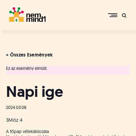
Skip
to
content
M
i
k
e
« Összes Események
p
é
Ez az esemény elmúlt.
r
c
s
Napi ige
i
R
e
2024.03.08
f
o
3Móz 4
r
m
A főpap vétekáldozata