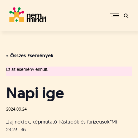
Skip
to
content
M
i
k
e
« Összes Események
p
é
Ez az esemény elmúlt.
r
c
s
Napi ige
i
R
e
2024.09.24
f
o
„Jaj nektek, képmutató írástudók és farizeusok”
Mt
r
23,23–36
m