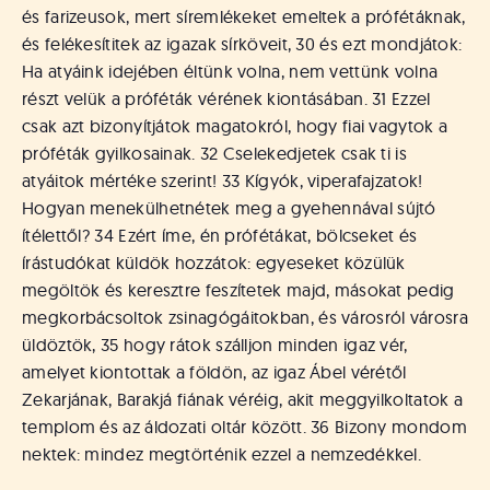
és farizeusok, mert síremlékeket emeltek a prófétáknak,
és felékesítitek az igazak sírköveit, 30 és ezt mondjátok:
Ha atyáink idejében éltünk volna, nem vettünk volna
részt velük a próféták vérének kiontásában. 31 Ezzel
csak azt bizonyítjátok magatokról, hogy fiai vagytok a
próféták gyilkosainak. 32 Cselekedjetek csak ti is
atyáitok mértéke szerint! 33 Kígyók, viperafajzatok!
Hogyan menekülhetnétek meg a gyehennával sújtó
ítélettől? 34 Ezért íme, én prófétákat, bölcseket és
írástudókat küldök hozzátok: egyeseket közülük
megöltök és keresztre feszítetek majd, másokat pedig
megkorbácsoltok zsinagógáitokban, és városról városra
üldöztök, 35 hogy rátok szálljon minden igaz vér,
amelyet kiontottak a földön, az igaz Ábel vérétől
Zekarjának, Barakjá fiának véréig, akit meggyilkoltatok a
templom és az áldozati oltár között. 36 Bizony mondom
nektek: mindez megtörténik ezzel a nemzedékkel.