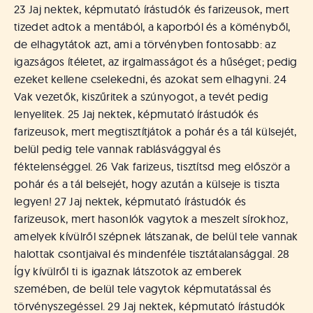
á
23 Jaj nektek, képmutató írástudók és farizeusok, mert
t
tizedet adtok a mentából, a kaporból és a köményből,
u
de elhagytátok azt, ami a törvényben fontosabb: az
s
o
igazságos ítéletet, az irgalmasságot és a hűséget; pedig
k
ezeket kellene cselekedni, és azokat sem elhagyni. 24
e
Vak vezetők, kiszűritek a szúnyogot, a tevét pedig
-
lenyelitek. 25 Jaj nektek, képmutató írástudók és
L
farizeusok, mert megtisztítjátok a pohár és a tál külsejét,
a
belül pedig tele vannak rablásvággyal és
p
féktelenséggel. 26 Vak farizeus, tisztítsd meg először a
j
a
pohár és a tál belsejét, hogy azután a külseje is tiszta
legyen! 27 Jaj nektek, képmutató írástudók és
farizeusok, mert hasonlók vagytok a meszelt sírokhoz,
amelyek kívülről szépnek látszanak, de belül tele vannak
halottak csontjaival és mindenféle tisztátalansággal. 28
Így kívülről ti is igaznak látszotok az emberek
szemében, de belül tele vagytok képmutatással és
törvényszegéssel. 29 Jaj nektek, képmutató írástudók