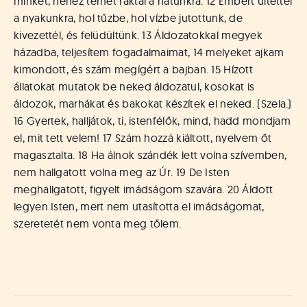
minket, nehéz terhet raktál a hátunkra. 12 Embert ültettél
a nyakunkra, hol tűzbe, hol vízbe jutottunk, de
kivezettél, és felüdültünk. 13 Áldozatokkal megyek
házadba, teljesítem fogadalmaimat, 14 melyeket ajkam
kimondott, és szám megígért a bajban. 15 Hízott
állatokat mutatok be neked áldozatul, kosokat is
áldozok, marhákat és bakokat készítek el neked. (Szela.)
16 Gyertek, halljátok, ti, istenfélők, mind, hadd mondjam
el, mit tett velem! 17 Szám hozzá kiáltott, nyelvem őt
magasztalta. 18 Ha álnok szándék lett volna szívemben,
nem hallgatott volna meg az Úr. 19 De Isten
meghallgatott, figyelt imádságom szavára. 20 Áldott
legyen Isten, mert nem utasította el imádságomat,
szeretetét nem vonta meg tőlem.