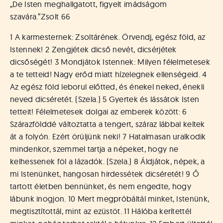
„De Isten meghallgatott, figyelt imádságom
szavára.”
Zsolt 66
1 A karmesternek: Zsoltárének. Örvendj, egész föld, az
Istennek! 2 Zengjétek dicső nevét, dicsérjétek
dicsőségét! 3 Mondjátok Istennek: Milyen félelmetesek
a te tetteid! Nagy erőd miatt hízelegnek ellenségeid. 4
Az egész föld leborul előtted, és énekel neked, énekli
neved dicséretét. (Szela.) 5 Gyertek és lássátok Isten
tetteit! Félelmetesek dolgai az emberek között: 6
Szárazfölddé változtatta a tengert, száraz lábbal keltek
át a folyón. Ezért örüljünk neki! 7 Hatalmasan uralkodik
mindenkor, szemmel tartja a népeket, hogy ne
kelhessenek föl a lázadók. (Szela.) 8 Áldjátok, népek, a
mi Istenünket, hangosan hirdessétek dicséretét! 9 Ő
tartott életben bennünket, és nem engedte, hogy
lábunk inogjon. 10 Mert megpróbáltál minket, Istenünk,
megtisztítottál, mint az ezüstöt. 11 Hálóba kerítettél