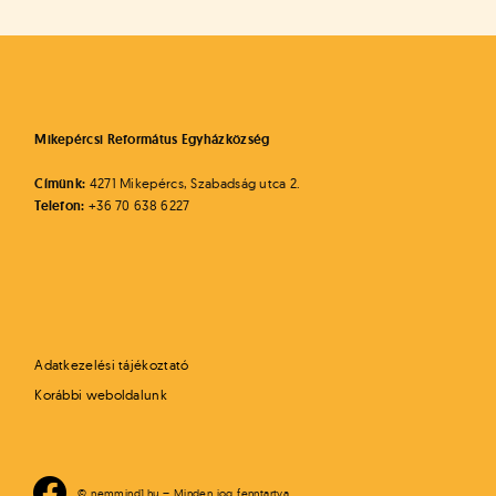
Mikepércsi Református Egyházközség
Címünk:
4271 Mikepércs, Szabadság utca 2.
Telefon:
+36 70 638 6227
Adatkezelési tájékoztató
Korábbi weboldalunk
© nemmind1.hu – Minden jog fenntartva