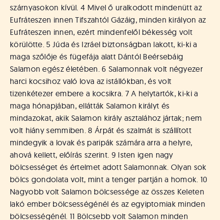
szárnyasokon kívül. 4 Mivel ő uralkodott mindenütt az
Eufráteszen innen Tifszahtól Gázáig, minden királyon az
Eufráteszen innen, ezért mindenfelől békesség volt
körülötte. 5 Júda és Izráel biztonságban lakott, ki-ki a
maga szőlője és fügefája alatt Dántól Beérsebáig
Salamon egész életében. 6 Salamonnak volt négyezer
harci kocsihoz való lova az istállókban, és volt
tizenkétezer embere a kocsikra. 7 A helytartók, ki-ki a
maga hónapjában, ellátták Salamon királyt és
mindazokat, akik Salamon király asztalához jártak; nem
volt hiány semmiben. 8 Árpát és szalmát is szállított
mindegyik a lovak és paripák számára arra a helyre,
ahová kellett, előírás szerint. 9 Isten igen nagy
bölcsességet és értelmet adott Salamonnak. Olyan sok
bölcs gondolata volt, mint a tenger partján a homok. 10
Nagyobb volt Salamon bölcsessége az összes Keleten
lakó ember bölcsességénél és az egyiptomiak minden
bölcsességénél. 11 Bölcsebb volt Salamon minden