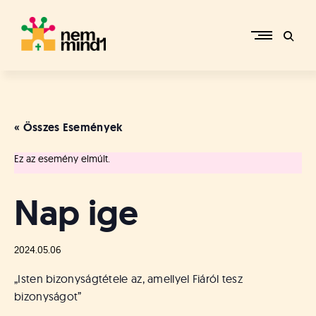
Skip
to
content
M
i
k
e
« Összes Események
p
é
Ez az esemény elmúlt.
r
c
s
Nap ige
i
R
e
2024.05.06
f
o
„Isten bizonyságtétele az, amellyel Fiáról tesz
r
bizonyságot”
m