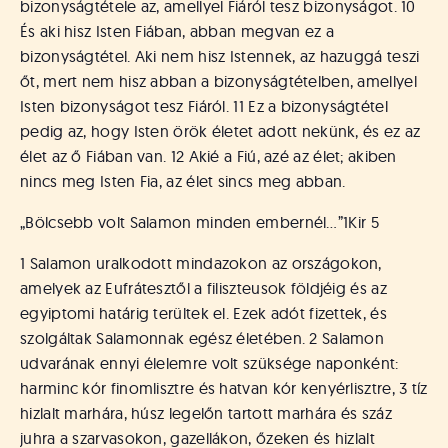
bizonyságtétele az, amellyel Fiáról tesz bizonyságot. 10
És aki hisz Isten Fiában, abban megvan ez a
bizonyságtétel. Aki nem hisz Istennek, az hazuggá teszi
őt, mert nem hisz abban a bizonyságtételben, amellyel
Isten bizonyságot tesz Fiáról. 11 Ez a bizonyságtétel
pedig az, hogy Isten örök életet adott nekünk, és ez az
élet az ő Fiában van. 12 Akié a Fiú, azé az élet; akiben
nincs meg Isten Fia, az élet sincs meg abban.
„Bölcsebb volt Salamon minden embernél…”
1Kir 5
1 Salamon uralkodott mindazokon az országokon,
amelyek az Eufrátesztől a filiszteusok földjéig és az
egyiptomi határig terültek el. Ezek adót fizettek, és
szolgáltak Salamonnak egész életében. 2 Salamon
udvarának ennyi élelemre volt szüksége naponként:
harminc kór finomlisztre és hatvan kór kenyérlisztre, 3 tíz
hizlalt marhára, húsz legelőn tartott marhára és száz
juhra a szarvasokon, gazellákon, őzeken és hizlalt