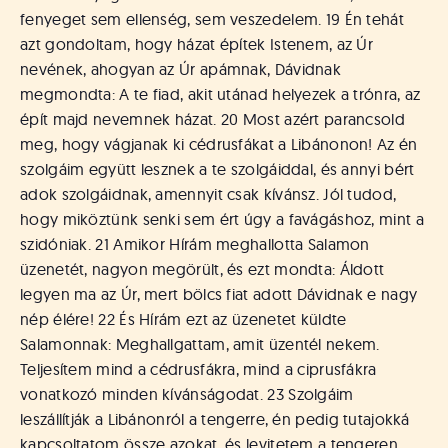
fenyeget sem ellenség, sem veszedelem. 19 Én tehát
azt gondoltam, hogy házat építek Istenem, az Úr
nevének, ahogyan az Úr apámnak, Dávidnak
megmondta: A te fiad, akit utánad helyezek a trónra, az
épít majd nevemnek házat. 20 Most azért parancsold
meg, hogy vágjanak ki cédrusfákat a Libánonon! Az én
szolgáim együtt lesznek a te szolgáiddal, és annyi bért
adok szolgáidnak, amennyit csak kívánsz. Jól tudod,
hogy miköztünk senki sem ért úgy a favágáshoz, mint a
szidóniak. 21 Amikor Hírám meghallotta Salamon
üzenetét, nagyon megörült, és ezt mondta: Áldott
legyen ma az Úr, mert bölcs fiat adott Dávidnak e nagy
nép élére! 22 És Hírám ezt az üzenetet küldte
Salamonnak: Meghallgattam, amit üzentél nekem.
Teljesítem mind a cédrusfákra, mind a ciprusfákra
vonatkozó minden kívánságodat. 23 Szolgáim
leszállítják a Libánonról a tengerre, én pedig tutajokká
kapcsoltatom össze azokat, és levitetem a tengeren