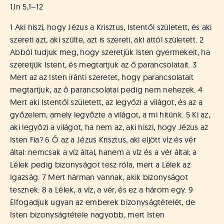
á
1Jn 5,1–12
t
u
1 Aki hiszi, hogy Jézus a Krisztus, Istentől született, és aki
s
szereti azt, aki szülte, azt is szereti, aki attól született. 2
o
Abból tudjuk meg, hogy szeretjük Isten gyermekeit, ha
k
szeretjük Istent, és megtartjuk az ő parancsolatait. 3
e
-
Mert az az Isten iránti szeretet, hogy parancsolatait
L
megtartjuk, az ő parancsolatai pedig nem nehezek. 4
a
Mert aki Istentől született, az legyőzi a világot, és az a
p
győzelem, amely legyőzte a világot, a mi hitünk. 5 Ki az,
j
aki legyőzi a világot, ha nem az, aki hiszi, hogy Jézus az
a
Isten Fia? 6 Ő az a Jézus Krisztus, aki eljött víz és vér
által: nemcsak a víz által, hanem a víz és a vér által; a
Lélek pedig bizonyságot tesz róla, mert a Lélek az
Igazság. 7 Mert hárman vannak, akik bizonyságot
tesznek: 8 a Lélek, a víz, a vér, és ez a három egy. 9
Elfogadjuk ugyan az emberek bizonyságtételét, de
Isten bizonyságtétele nagyobb, mert Isten