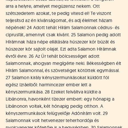
arra a helyre, amelyet megüzensz nekem. Ott
szétszedetem azokat, te pedig vitesd el! Te viszont
teljesítsd az én kívánságomat, és adj élelmet házam
népének! 24 Adott tehát Hírám Salamonnak cédrus- és
ciprusfát, amennyit csak kívánt. 25 Salamon pedig adott
Hírámnak háza népe ellátására húszezer kór búzát és
húszezer kór sajtolt olajat. Ezt adta Salamon Hírámnak
évről évre. 26 Az Úr tehát bölcsességet adott
Salamonnak, ahogyan megígérte neki. Békességben élt
Hírám Salamonnal, és szövetséget kötöttek egymással.
27 Salamon király kényszermunkásokat küldött föl
egész Izráelből: harmincezer ember lett a
kényszermunkása. 28 Ezeket felváltva küldte a
Libánonra, havonként tízezer embert: egy hónapig a
Libánonon voltak, két hónapig pedig otthon. A
kényszermunkások felügyelője Adónírám volt. 29
Salamonnak volt hetvenezer teherhordója és
nyolcvanezer kőfejtője is a hegységben. 30 Salamonnak