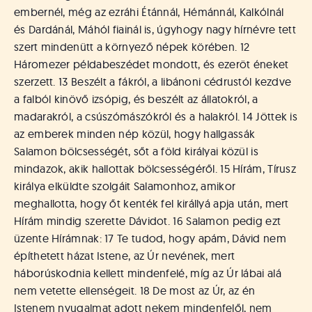
embernél, még az ezráhi Étánnál, Hémánnál, Kalkólnál
és Dardánál, Máhól fiainál is, úgyhogy nagy hírnévre tett
szert mindenütt a környező népek körében. 12
Háromezer példabeszédet mondott, és ezeröt éneket
szerzett. 13 Beszélt a fákról, a libánoni cédrustól kezdve
a falból kinövő izsópig, és beszélt az állatokról, a
madarakról, a csúszómászókról és a halakról. 14 Jöttek is
az emberek minden nép közül, hogy hallgassák
Salamon bölcsességét, sőt a föld királyai közül is
mindazok, akik hallottak bölcsességéről. 15 Hírám, Tírusz
királya elküldte szolgáit Salamonhoz, amikor
meghallotta, hogy őt kenték fel királlyá apja után, mert
Hírám mindig szerette Dávidot. 16 Salamon pedig ezt
üzente Hírámnak: 17 Te tudod, hogy apám, Dávid nem
építhetett házat Istene, az Úr nevének, mert
háborúskodnia kellett mindenfelé, míg az Úr lábai alá
nem vetette ellenségeit. 18 De most az Úr, az én
Istenem nyugalmat adott nekem mindenfelől, nem