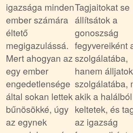
igazsága minden
Tagjaitokat se
ember számára
állítsátok a
éltető
gonoszság
megigazulássá.
fegyvereiként 
Mert ahogyan az
szolgálatába,
egy ember
hanem álljatok
engedetlensége
szolgálatába, 
által sokan lettek
akik a halálból
bűnösökké, úgy
keltetek, és ta
az egynek
az igazság