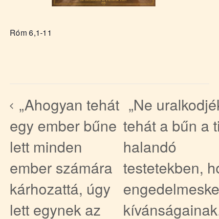
Róm 6,1-11
„Ahogyan tehát
„Ne uralkodjé
egy ember bűne
tehát a bűn a t
lett minden
halandó
ember számára
testetekben, h
kárhozattá, úgy
engedelmeske
lett egynek az
kívánságainak