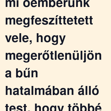
mi óemberünk
megfeszíttetett
vele, hogy
megerőtlenüljön
a bűn
hatalmában álló
test, hogy többé