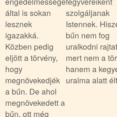
engedelmessége
fegyvereiként
által is sokan
szolgáljanak
lesznek
Istennek. Hisz
igazakká.
bűn nem fog
Közben pedig
uralkodni rajta
eljött a törvény,
mert nem a tör
hogy
hanem a kegy
megnövekedjék
uralma alatt él
a bűn. De ahol
megnövekedett a
bűn, ott még