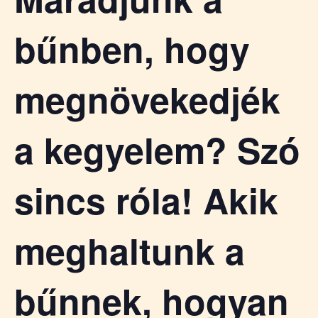
á
t
u
bűnben, hogy
s
o
k
megnövekedjék
e
-
L
a kegyelem? Szó
a
p
j
sincs róla! Akik
a
meghaltunk a
bűnnek, hogyan