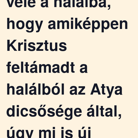
vele a halálba,
hogy amiképpen
Krisztus
feltámadt a
halálból az Atya
dicsősége által,
úgy mi is új