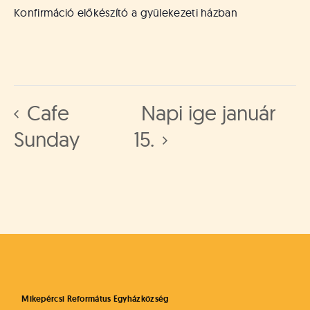
á
Konfirmáció előkészító a gyülekezeti házban
t
u
s
o
k
e
-
Cafe
Napi ige január
L
Sunday
15.
a
p
j
a
Mikepércsi Református Egyházközség