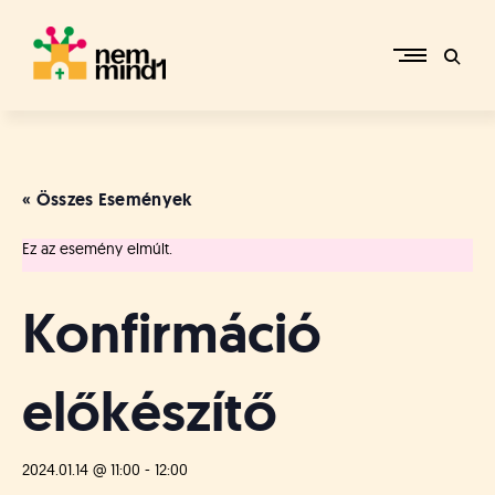
Skip
to
content
M
i
k
e
« Összes Események
p
é
Ez az esemény elmúlt.
r
c
s
Konfirmáció
i
R
e
előkészítő
f
o
r
m
2024.01.14 @ 11:00
-
12:00