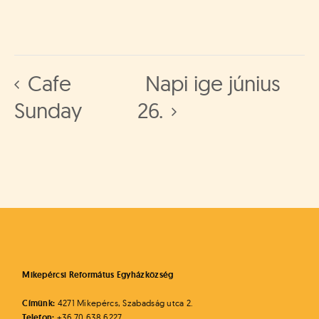
á
t
u
s
o
Cafe
Napi ige június
k
e
Sunday
26.
-
L
a
p
j
a
Mikepércsi Református Egyházközség
Címünk:
4271 Mikepércs, Szabadság utca 2.
Telefon:
+36 70 638 6227