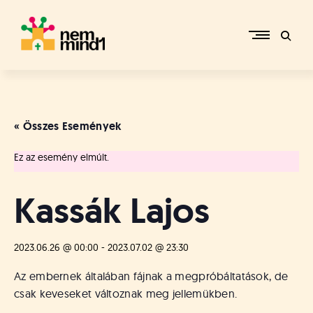
Skip
to
content
M
i
k
e
« Összes Események
p
é
Ez az esemény elmúlt.
r
c
s
Kassák Lajos
i
R
e
2023.06.26 @ 00:00
-
2023.07.02 @ 23:30
f
o
Az embernek általában fájnak a megpróbáltatások, de
r
csak keveseket változnak meg jellemükben.
m